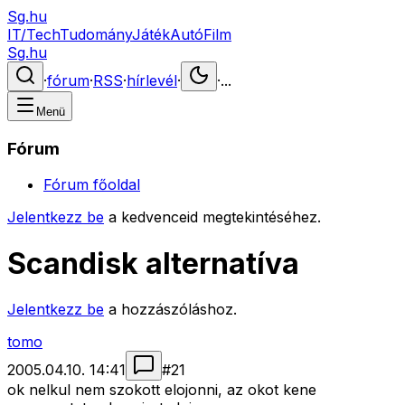
Sg.hu
IT/Tech
Tudomány
Játék
Autó
Film
Sg.hu
·
fórum
·
RSS
·
hírlevél
·
·
...
Menü
Fórum
Fórum főoldal
Jelentkezz be
a kedvenceid megtekintéséhez.
Scandisk alternatíva
Jelentkezz be
a hozzászóláshoz.
tomo
2005.04.10. 14:41
#
21
ok nelkul nem szokott elojonni, az okot kene