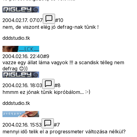
2004.02.17. 07:07
#
10
nem, de viszont elég jó defrag-nak tûnik !
dddstudio.tk
2004.02.16. 22:40
#
9
vazze egy állat láma vagyok !!! a scandisk télleg nem
defrag 😊))
2004.02.16. 18:03
#
8
hmmm ez jónak tûnik kipróbálom... :-)
dddstudio.tk
2004.02.16. 15:53
#
7
mennyi idõ telik el a progressmeter változása nélkül?