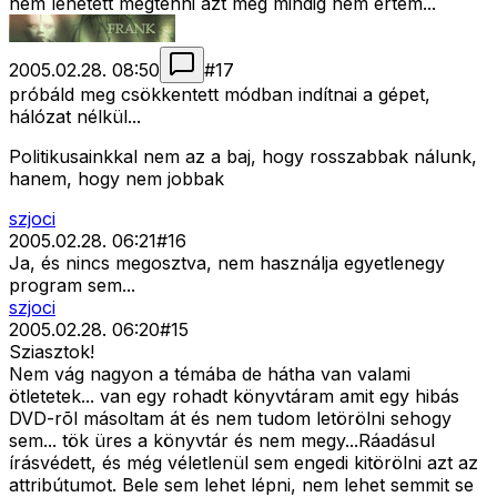
nem lehetett megtenni azt még mindig nem értem...
2005.02.28. 08:50
#
17
próbáld meg csökkentett módban indítnai a gépet,
hálózat nélkül...
Politikusainkkal nem az a baj, hogy rosszabbak nálunk,
hanem, hogy nem jobbak
szjoci
2005.02.28. 06:21
#
16
Ja, és nincs megosztva, nem használja egyetlenegy
program sem...
szjoci
2005.02.28. 06:20
#
15
Sziasztok!
Nem vág nagyon a témába de hátha van valami
ötletetek... van egy rohadt könyvtáram amit egy hibás
DVD-rõl másoltam át és nem tudom letörölni sehogy
sem... tök üres a könyvtár és nem megy...Ráadásul
írásvédett, és még véletlenül sem engedi kitörölni azt az
attribútumot. Bele sem lehet lépni, nem lehet semmit se