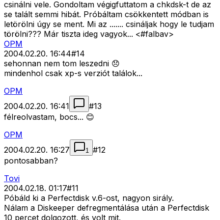
csinálni vele. Gondoltam végigfuttatom a chkdsk-t de az
se talált semmi hibát. Próbáltam csökkentett módban is
letörölni úgy se ment. Mi az ....... csináljak hogy le tudjam
törölni??? Már tiszta ideg vagyok... <#falbav>
OPM
2004.02.20. 16:44
#
14
sehonnan nem tom leszedni 😞
mindenhol csak xp-s verziót találok...
OPM
2004.02.20. 16:41
#
13
félreolvastam, bocs... 😊
OPM
2004.02.20. 16:27
#
12
1
pontosabban?
Tovi
2004.02.18. 01:17
#
11
Póbáld ki a Perfectdisk v.6-ost, nagyon sirály.
Nálam a Diskeeper defregmentálása után a Perfectdisk
10 percet dolgozott, és volt mit.