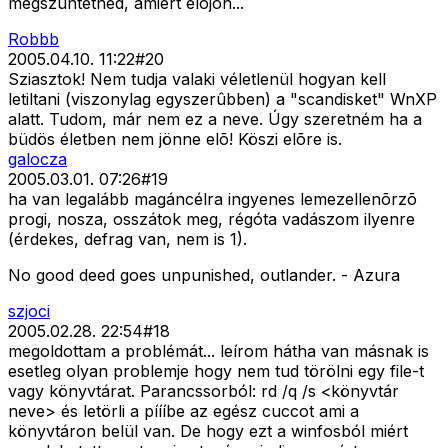
megszuntetned, amiert elojon...
Robbb
2005.04.10. 11:22
#
20
Sziasztok! Nem tudja valaki véletlenül hogyan kell
letiltani (viszonylag egyszerûbben) a "scandisket" WnXP
alatt. Tudom, már nem ez a neve. Úgy szeretném ha a
büdös életben nem jönne elõ! Köszi elõre is.
galocza
2005.03.01. 07:26
#
19
ha van legalább magáncélra ingyenes lemezellenõrzõ
progi, nosza, osszátok meg, régóta vadászom ilyenre
(érdekes, defrag van, nem is 1).
No good deed goes unpunished, outlander. - Azura
szjoci
2005.02.28. 22:54
#
18
megoldottam a problémát... leírom hátha van másnak is
esetleg olyan problemje hogy nem tud törölni egy file-t
vagy könyvtárat. Parancssorból: rd /q /s <könyvtár
neve> és letörli a píííbe az egész cuccot ami a
könyvtáron belül van. De hogy ezt a winfosból miért