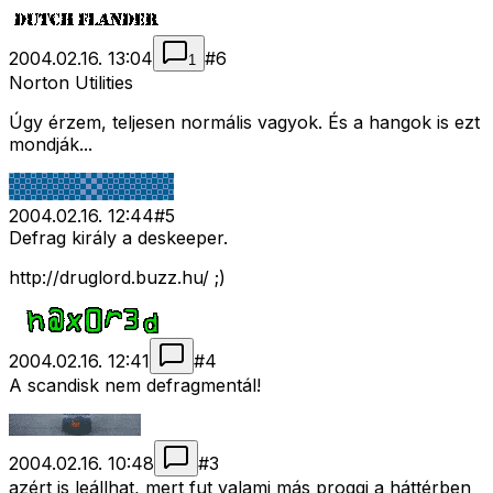
2004.02.16. 13:04
#
6
1
Norton Utilities
Úgy érzem, teljesen normális vagyok. És a hangok is ezt
mondják...
2004.02.16. 12:44
#
5
Defrag király a deskeeper.
http://druglord.buzz.hu/ ;)
2004.02.16. 12:41
#
4
A scandisk nem defragmentál!
2004.02.16. 10:48
#
3
azért is leállhat, mert fut valami más proggi a háttérben