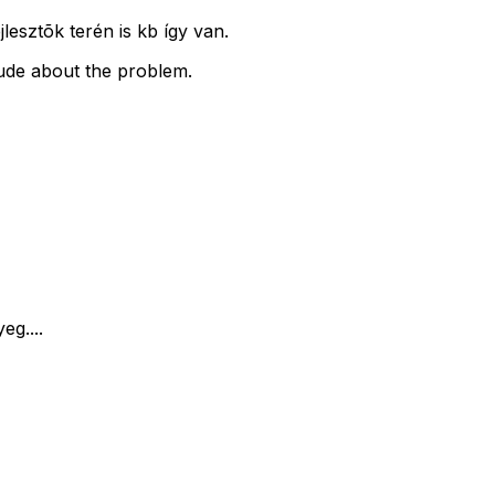
esztõk terén is kb így van.
tude about the problem.
eg....