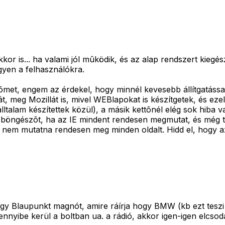
kor is... ha valami jól mûködik, és az alap rendszert kiegés
gyen a felhasználókra.
met, engem az érdekel, hogy minnél kevesebb állítgatással
t, meg Mozillát is, mivel WEBlapokat is készítgetek, és ez
ltalam készítettek közül), a másik kettõnél elég sok hiba van
böngészõt, ha az IE mindent rendesen megmutat, és még tel
nem mutatna rendesen meg minden oldalt. Hidd el, hogy az
gy Blaupunkt magnót, amire ráírja hogy BMW (kb ezt teszi 
nyibe kerül a boltban ua. a rádió, akkor igen-igen elcso