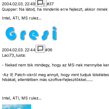
2004.02.03. 22:49
#
37
1
Quipper: Na látod, ha mindenki erre fejleszt, akkor minek
Intel, ATI, MS rulez...
2004.02.03. 22:44
#
36
Laci73_lusta:
- Neked nem tök mindegy, hogy az MS-nek mennyibe ker
-Az IE Patch-okról meg annyit, hogy mint tudjuk tökéletes 
hibákat, ellentétben más szoftverfejlesztõkkel.......
Intel, ATI, MS rulez...