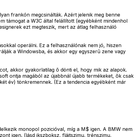
olyan frankón megcsinálták. Azért jelenik meg benne
em támogat a W3C által felállított (egyébként mindenhol
esignerek ezt megteszik, mert az átlag felhasználó
ásokkal operálni. Ez a felhasználónak nem jó, hiszen
tegrálják a Windowsba, és akkor egy egyszerû zene vagy
ot, akkor gyakorlatilag õ dönti el, hogy mik az alapok.
rosoft ontja magából az újabbnál újabb termékeket, õk csak
gy-két év) tönkremennek. (Ez a tendencia egyébként már
delkezik monopol pozicióval, míg a M$ igen. A BMW nem
zont igen. (lásd ikszboksz, flájtszimu, trénszimu,