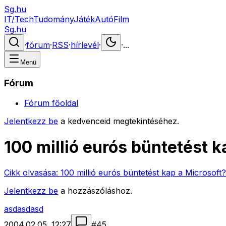
Sg.hu
IT/Tech
Tudomány
Játék
Autó
Film
Sg.hu
·
fórum
·
RSS
·
hírlevél
·
·
...
Menü
Fórum
Fórum főoldal
Jelentkezz be
a kedvenceid megtekintéséhez.
100 millió eurós büntetést k
Cikk olvasása:
100 millió eurós büntetést kap a Microsoft?
Jelentkezz be
a hozzászóláshoz.
asdasdasd
2004.02.05. 12:27
#
45