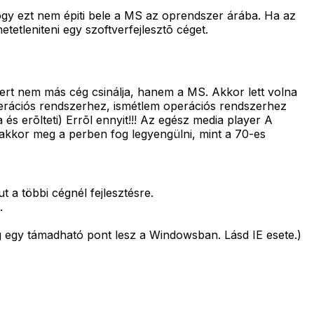
ogy ezt nem épiti bele a MS az oprendszer árába. Ha az
tetleniteni egy szoftverfejlesztõ céget.
rt nem más cég csinálja, hanem a MS. Akkor lett volna
perációs rendszerhez, ismétlem operációs rendszerhez
erõlteti) Errõl ennyit!!! Az egész media player A
akkor meg a perben fog legyengülni, mint a 70-es
 a többi cégnél fejlesztésre.
.
ég egy támadható pont lesz a Windowsban. Lásd IE esete.)