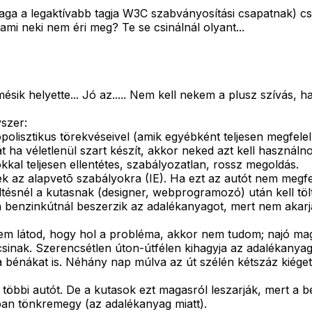
a a legaktívabb tagja W3C szabványosítási csapatnak) csakh
ami neki nem éri meg? Te se csinálnál olyant...
ésik helyette... Jó az..... Nem kell nekem a plusz szívás, 
szer:
isztikus törekvéseivel (amik egyébként teljesen megfeleln
t ha véletlenül szart készít, akkor neked azt kell használnod
kal teljesen ellentétes, szabályozatlan, rossz megoldás.
k az alapvetõ szabályokra (IE). Ha ezt az autót nem megfel
tésnél a kutasnak (designer, webprogramozó) után kell töl
n benzinkútnál beszerzik az adalékanyagot, mert nem akarj
nem látod, hogy hol a probléma, akkor nem tudom; najó mag
ácsinak. Szerencsétlen úton-útfélen kihagyja az adalékanya
 bénákat is. Néhány nap múlva az út szélén kétszáz kiégett 
 többi autót. De a kutasok ezt magasról leszarják, mert a
n tönkremegy (az adalékanyag miatt).