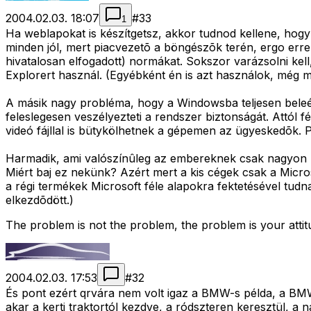
2004.02.03. 18:07
#
33
1
Ha weblapokat is készítgetsz, akkor tudnod kellene, hogy
minden jól, mert piacvezetõ a böngészõk terén, ergo erre 
hivatalosan elfogadott) normákat. Sokszor varázsolni kell
Explorert használ. (Egyébként én is azt használok, még mie
A másik nagy probléma, hogy a Windowsba teljesen beleépít
feleslegesen veszélyezteti a rendszer biztonságát. Attól
videó fájllal is bütykölhetnek a gépemen az ügyeskedõk. P
Harmadik, ami valószínûleg az embereknek csak nagyon kis 
Miért baj ez nekünk? Azért mert a kis cégek csak a Micros
a régi termékek Microsoft féle alapokra fektetésével tud
elkezdõdött.)
The problem is not the problem, the problem is your atti
2004.02.03. 17:53
#
32
És pont ezért qrvára nem volt igaz a BMW-s példa, a 
akar a kerti traktortól kezdve, a ródszteren keresztül, a n