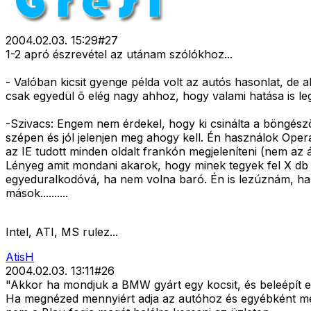
2004.02.03. 15:29
#
27
1-2 apró észrevétel az utánam szólókhoz...
- Valóban kicsit gyenge példa volt az autós hasonlat, de ak
csak egyedül õ elég nagy ahhoz, hogy valami hatása is le
-Szivacs: Engem nem érdekel, hogy ki csinálta a böngészõ
szépen és jól jelenjen meg ahogy kell. Én használok Operá
az IE tudott minden oldalt frankón megjeleníteni (nem az ál
Lényeg amit mondani akarok, hogy minek tegyek fel X db 
egyeduralkodóvá, ha nem volna baró. Én is lezúznám, ha 
mások..........
Intel, ATI, MS rulez...
AtisH
2004.02.03. 13:11
#
26
"Akkor ha mondjuk a BMW gyárt egy kocsit, és beleépít e
Ha megnézed mennyiért adja az autóhoz és egyébként men