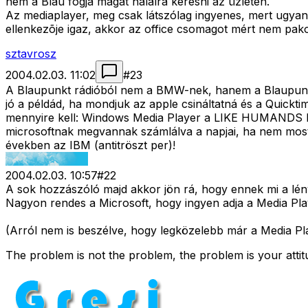
nem a Blau fogja magát halálra keresni az üzleten.
Az mediaplayer, meg csak látszólag ingyenes, mert ugyan
ellenkezõje igaz, akkor az office csomagot mért nem pakolj
sztavrosz
2004.02.03. 11:02
#
23
A Blaupunkt rádióból nem a BMW-nek, hanem a Blaupunkt
jó a példád, ha mondjuk az apple csináltatná és a Quick
mennyire kell: Windows Media Player a LIKE HUMANDS DO.w
microsoftnak megvannak számlálva a napjai, ha nem most 
években az IBM (antitröszt per)!
2004.02.03. 10:57
#
22
A sok hozzászóló majd akkor jön rá, hogy ennek mi a lényeg
Nagyon rendes a Microsoft, hogy ingyen adja a Media Playe
(Arról nem is beszélve, hogy legközelebb már a Media Pla
The problem is not the problem, the problem is your atti