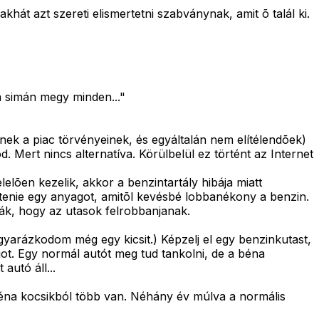
át azt szereti elismertetni szabványnak, amit õ talál ki.
ha simán megy minden..."
ek a piac törvényeinek, és egyáltalán nem elítélendõek)
. Mert nincs alternatíva. Körülbelül ez történt az Internet
elõen kezelik, akkor a benzintartály hibája miatt
tenie egy anyagot, amitõl kevésbé lobbanékony a benzin.
ák, hogy az utasok felrobbanjanak.
yarázkodom még egy kicsit.) Képzelj el egy benzinkutast,
got. Egy normál autót meg tud tankolni, de a béna
autó áll...
 béna kocsikból több van. Néhány év múlva a normális