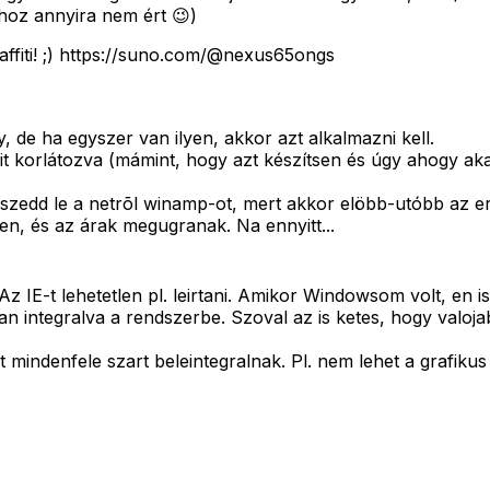
khoz annyira nem ért 😉)
graffiti! ;) https://suno.com/@nexus65ongs
, de ha egyszer van ilyen, akkor azt alkalmazni kell.
ait korlátozva (mámint, hogy azt készítsen és úgy ahogy ak
zedd le a netrõl winamp-ot, mert akkor elöbb-utóbb az er
en, és az árak megugranak. Na ennyitt...
 IE-t lehetetlen pl. leirtani. Amikor Windowsom volt, en i
an integralva a rendszerbe. Szoval az is ketes, hogy valoj
indenfele szart beleintegralnak. Pl. nem lehet a grafikus r