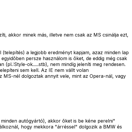
zíti, akkor minek más, illetve nem csak az MS csinálja ezt,
 (telepítés) a legjobb eredményt kapjam, azaz minden lap
el egyidõben persze használom is õket, de eddig még csak
 (pl.:Style-ok.....stb), nem mindíg jeleníti meg rendesen.
epíteni sem kell. Az IE nem vállt volan
 MS-nél dolgoztak annyit vele, mint az Opera-nál, vagy
minden autógyártó), akkor õket is be kéne perelni"
dálkoznál, hogy mekkora "árréssel" dolgozik a BMW és