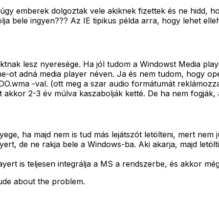
úgy emberek dolgoztak vele akiknek fizettek és ne hidd, h
a bele ingyen??? Az IE tipikus példa arra, hogy lehet ellehe
nak lesz nyeresége. Ha jól tudom a Windowst Media playe
time-ot adná media player néven. Ja és nem tudom, hogy o
ma -val. (ott meg a szar audio formátumát reklámozza és 
akkor 2-3 év múlva kaszabolják ketté. De ha nem fogják, 
e, ha majd nem is tud más lejátszót letölteni, mert nem jut
rt, de ne rakja bele a Windows-ba. Aki akarja, majd letölti
yert is teljesen integrálja a MS a rendszerbe, és akkor m
tude about the problem.