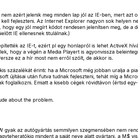
 nem azért jelenik meg minden lap jól az IE-ben, mert azt 
kell fejleszteni. Az Internet Explorer nagyon sok helyen n
, hogy egy jól megírt kódot rendesen jelenítsen meg, de a d
lõtt IE ellenesnek titulálnak.)
ették az IE-t, ezért pl egy honlapról is lehet ActiveX hív
 félek, hogy a végén a Media Playert is agyonvissza belein
ersze ez a hír most nem errõl szólt, de akkor is.
százalékát érinti: ha a Microsoft még jobban uralja a piac
oft újításai után futva tudnak fejleszteni, tehát míg a Mic
nak foglalkozni. Emiatt a kisebb cégek rövidtávon (értsd e
tude about the problem.
BMW gyak az autógyártás semmilyen szegmensében nem ren
agyteheratókig mindent a saját neve alatt gyártani, a M$ vis