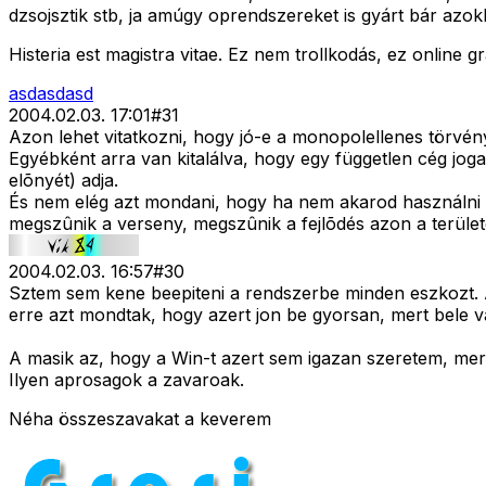
dzsojsztik stb, ja amúgy oprendszereket is gyárt bár azo
Histeria est magistra vitae. Ez nem trollkodás, ez online 
asdasdasd
2004.02.03. 17:01
#
31
Azon lehet vitatkozni, hogy jó-e a monopolellenes törvény
Egyébként arra van kitalálva, hogy egy független cég jog
elõnyét) adja.
És nem elég azt mondani, hogy ha nem akarod használni s
megszûnik a verseny, megszûnik a fejlõdés azon a terület
2004.02.03. 16:57
#
30
Sztem sem kene beepiteni a rendszerbe minden eszkozt. Az
erre azt mondtak, hogy azert jon be gyorsan, mert bele v
A masik az, hogy a Win-t azert sem igazan szeretem, mert m
Ilyen aprosagok a zavaroak.
Néha összeszavakat a keverem