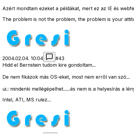
Azért mondtam ezeket a példákat, mert ez az IE és webfejl
The problem is not the problem, the problem is your atti
2004.02.04. 10:04
#
43
Hidd el Bernstein tudom kire gondoltam...
De nem fikázok más OS-eket, most nem errõl van szó...
ui.: mindenki mellégépelhet......és nem is a helyesírás a lény
Intel, ATI, MS rulez...