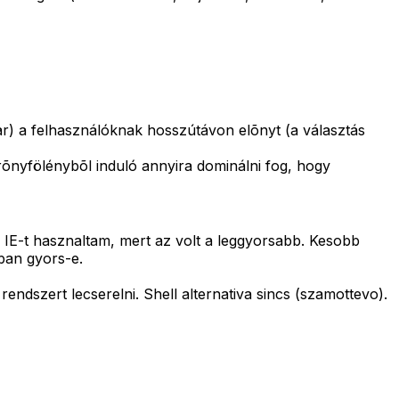
ar) a felhasználóknak hosszútávon elõnyt (a választás
õnyfölénybõl induló annyira dominálni fog, hogy
s IE-t hasznaltam, mert az volt a leggyorsabb. Kesobb
aban gyors-e.
endszert lecserelni. Shell alternativa sincs (szamottevo).