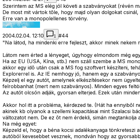
Szerintem az MS elég jól követi a szabványokat (révén mag
De most mit vártok tõle, hogy majd olyan dolgokat csinál, 
Erre van a monopolellenes törvény.
2004.02.04. 12:10
#
44
1
"Na látod, ha mindenki erre fejleszt, akkor minek nekem m
Látom nem érted a lényeget, úgyhogy elmondom még egy
Ha az EU (USA, Kína, stb.) nem száll szembe a MS monopol
akkor egy idõ után csak a MS fog szoftvert készíteni, tehá
Explorerrel is. Az IE nemhogy jó, hanem egy a szabványok
Képzelj el egy autót, amelynek elkészítésekor nem ügyelte
felrobbanhat (mert nem szabványos). Minden egyes feltöl
Az autót olcsón adják, gyorsan elterjed. Ezek után minde
Akkor hol itt a probléma, kérdezed te. (Hát ha ennyibõl 
akinek kb olyanok a szellemi kapacitásai mint Szalacsi b
változatot nem. De ez õt nem érdekli, simán megtankolja a
Na még egyet:
Képzeld el, hogy a béna kocsi adalékanyaga tönkreteszi a
autóból kevesebbet vesznek, mondván hogy az gyorsabba