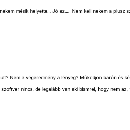
 nekem mésik helyette... Jó az..... Nem kell nekem a plusz 
ült? Nem a végeredmény a lényeg? Mûködjön barón és ké
szoftver nincs, de legalább van aki bismrei, hogy nem az, v