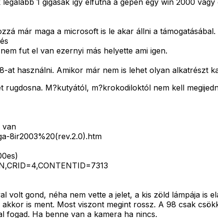
k legalább 1 gigásak így elfutna a gépen egy win 2000 vagy
zzá már maga a microsoft is le akar állni a támogatásábal.
 és
nem fut el van ezernyi más helyette ami igen.
t használni. Amikor már nem is lehet olyan alkatrészt ka
et rugdosna. M?kutyától, m?krokodiloktól nem kell megijed
e van
ga-8ir2003%20(rev.2.0).htm
00es)
HU/EN,CRID=4,CONTENTID=7313
 volt gond, néha nem vette a jelet, a kis zöld lámpája is
akkor is ment. Most viszont megint rossz. A 98 csak csök
tal fogad. Ha benne van a kamera ha nincs.