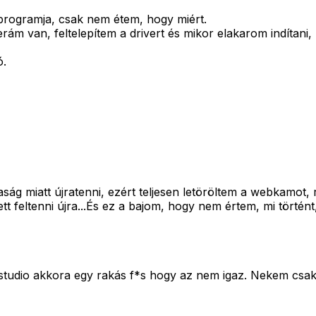
rogramja, csak nem étem, hogy miért.
van, feltelepítem a drivert és mikor elakarom indítani, Sk
ó.
g miatt újratenni, ezért teljesen letöröltem a webkamot, re
dett feltenni újra...És ez a bajom, hogy nem értem, mi történ
tudio akkora egy rakás f*s hogy az nem igaz. Nekem csak a 