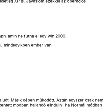
 esetleg XP is. Javaslom ezekkel az operációs
pni amin ne futna el egy win 2000.
ni, mindegyikben ember van.
 elaludt. Másik gépen mûködött. Aztán egyszer csak nem
kentett módban hajlandó elindulni, ha Normál módban