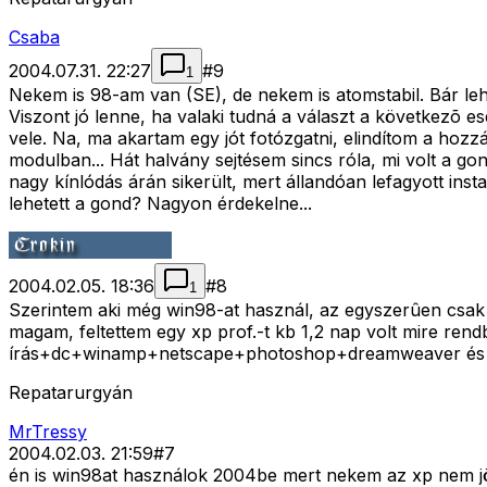
Csaba
2004.07.31. 22:27
#
9
1
Nekem is 98-am van (SE), de nekem is atomstabil. Bár leh
Viszont jó lenne, ha valaki tudná a választ a következõ
vele. Na, ma akartam egy jót fotózgatni, elindítom a hozzá 
modulban... Hát halvány sejtésem sincs róla, mi volt a g
nagy kínlódás árán sikerült, mert állandóan lefagyott ins
lehetett a gond? Nagyon érdekelne...
2004.02.05. 18:36
#
8
1
Szerintem aki még win98-at használ, az egyszerûen csak 
magam, feltettem egy xp prof.-t kb 1,2 nap volt mire re
írás+dc+winamp+netscape+photoshop+dreamweaver és m
Repatarurgyán
MrTressy
2004.02.03. 21:59
#
7
én is win98at használok 2004be mert nekem az xp nem jö