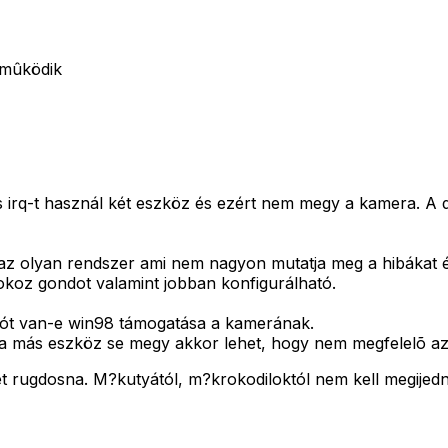
 mûködik
rq-t használ két eszköz és ezért nem megy a kamera. A dri
az olyan rendszer ami nem nagyon mutatja meg a hibákat é
 okoz gondot valamint jobban konfigurálható.
adót van-e win98 támogatása a kamerának.
a más eszköz se megy akkor lehet, hogy nem megfelelõ az 
et rugdosna. M?kutyától, m?krokodiloktól nem kell megijed