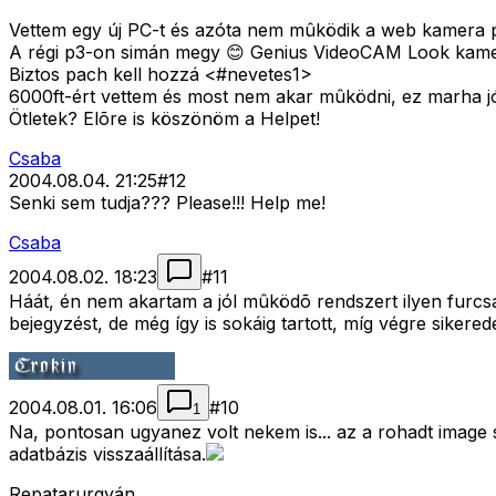
Vettem egy új PC-t és azóta nem mûködik a web kamera p
A régi p3-on simán megy 😊 Genius VideoCAM Look kamerám 
Biztos pach kell hozzá <#nevetes1>
6000ft-ért vettem és most nem akar mûködni, ez marha j
Ötletek? Elõre is köszönöm a Helpet!
Csaba
2004.08.04. 21:25
#
12
Senki sem tudja??? Please!!! Help me!
Csaba
2004.08.02. 18:23
#
11
Háát, én nem akartam a jól mûködõ rendszert ilyen furcsasá
bejegyzést, de még így is sokáig tartott, míg végre sikere
2004.08.01. 16:06
#
10
1
Na, pontosan ugyanez volt nekem is... az a rohadt image s
adatbázis visszaállítása.
Repatarurgyán