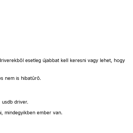
verekbõl esetleg újabbat kell keresni vagy lehet, hogy
s nem is hibatûrõ.
usdb driver.
ni, mindegyikben ember van.