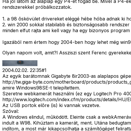
Ha jól látom az alaplap egy P4-et fogad be. Mivel a P4-e
rendszerekkel próbálkozzatok.
1. a 98 õskövület drivereket eléggé hébe hóba adnak ki ho
2. win 2000 sokkal stabilabb és biztonságosabb rendszer
minden elfut rajta ami kell vagy ha egy bizonyos program 
Igazából nem értem hogy 2004-ben hogy lehet még win98-a
Olyan napom volt, amit?l Assziszi szent Ferenc gyerekek
2004.02.02. 22:35
#
1
Az egyik barátomnak Gigabyte 8ir2003-as alaplapos gép
http://tw.giga-byte.com/motherboard/products/products_
amire Windows98SE-t telepítettem.
Szeretne webkamerát használni (ez egy Logitech Pro 40
http://www.logitech.com/index.cfm/products/details/
Az USB portok elõre (is) ki vannak vezetve.
Szóval:
A Windows elindul, mûködött. Eleinte csak a webkAmerával
indult a W98. Kihúztam a kamerát, ment. Utána bedugtam 
indítom, a most már kikapcsolhatja a számítógépet felirat