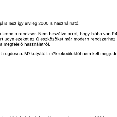
lis lesz így elvileg 2000 is használható.
 lenne a rendzser. Nem beszélve arról, hogy hiába van P
ert ugye ezeket az új eszközöket már modern rendszerhez o
a megfelelõ használatról.
et rugdosna. M?kutyától, m?krokodiloktól nem kell megijed