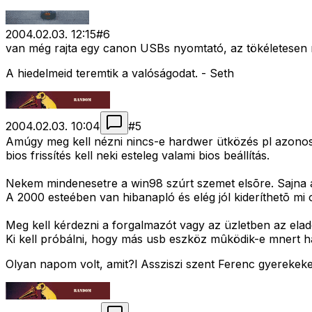
2004.02.03. 12:15
#
6
van még rajta egy canon USBs nyomtató, az tökéletesen
A hiedelmeid teremtik a valóságodat. - Seth
2004.02.03. 10:04
#
5
Amúgy meg kell nézni nincs-e hardwer ütközés pl azonos i
bios frissítés kell neki esteleg valami bios beállítás.
Nekem mindenesetre a win98 szúrt szemet elsõre. Sajna 
A 2000 esteében van hibanapló és elég jól kideríthetõ mi
Meg kell kérdezni a forgalmazót vagy az üzletben az el
Ki kell próbálni, hogy más usb eszköz mûködik-e mnert h
Olyan napom volt, amit?l Assziszi szent Ferenc gyerekek