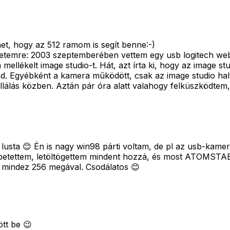
et, hogy az 512 ramom is segít benne:-)
 esetemre: 2003 szeptemberében vettem egy usb logitech we
mellékelt image studio-t. Hát, azt írta ki, hogy az image st
ond. Egyébként a kamera mûködött, csak az image studio hal
tallálás közben. Aztán pár óra alatt valahogy felküszködtem
lusta 😊 Én is nagy win98 párti voltam, de pl az usb-kam
ndbetettem, letöltögettem mindent hozzá, és most ATOMSTAB
indez 256 megával. Csodálatos 😊
tt be 😉