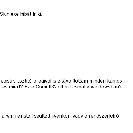
in.exe hibát ír ki.
gistry tisztító progival is eltávolítottam minden kamos
t, és miért? Ez a Comctl32.dll mit csinál a windowsban?
win reinstall segített ilyenkor, vagy a rendszerleíró