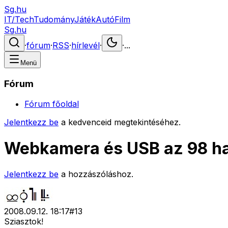
Sg.hu
IT/Tech
Tudomány
Játék
Autó
Film
Sg.hu
·
fórum
·
RSS
·
hírlevél
·
·
...
Menü
Fórum
Fórum főoldal
Jelentkezz be
a kedvenceid megtekintéséhez.
Webkamera és USB az 98 ha
Jelentkezz be
a hozzászóláshoz.
2008.09.12. 18:17
#
13
Sziasztok!