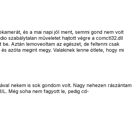
bkamerát, és a mai napi jól ment, semmi gond nem volt
udio szabálytalan mûveletet hajtott végre a comctl32.dll
t be. Aztán lemoveoltam az egészet, de feltenni csak
, és azóta megint megy. Valakinek lenne ötlete, hogy mi
erával nekem is sok gondom volt. Nagy nehezen rászántam
IL. Még soha nem fagyott le, pedig cd-