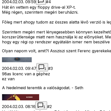
2004.02.03. 09:59
#
4
Hát én vettem egy floppy drive-al XP-t.
Még régen, szerintem megéri beruházni.
Fõleg mert ahogy tudom az összes alatta lévõ verzió is legá
Szerintem megéri mert lényegesebben könnyen kezelhetõ
korszerûtlensége miatt nem használja ki az elõnyöket. M
hogy egy régi op rendszer egyátalán ismer nem beszélve 
Olyan napom volt, amit?l Assziszi szent Ferenc gyerekek
2004.02.03. 09:47
#
3
1
98as licenc van a géphez
ez van
A hiedelmeid teremtik a valóságodat. - Seth
2004.02.03. 08:16
#
2
1