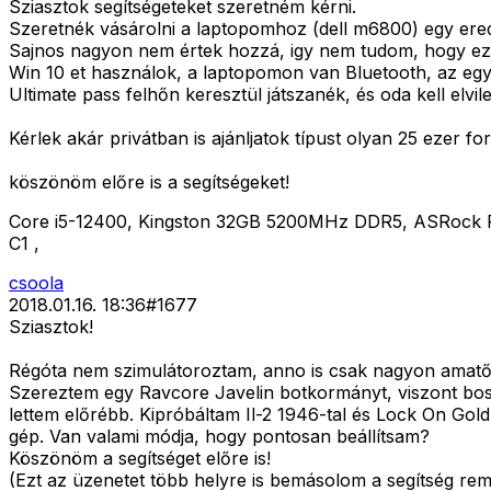
Sziasztok segítségeteket szeretném kérni.
Szeretnék vásárolni a laptopomhoz (dell m6800) egy ere
Sajnos nagyon nem értek hozzá, igy nem tudom, hogy ezek
Win 10 et használok, a laptopomon van Bluetooth, az egyb
Ultimate pass felhőn keresztül játszanék, és oda kell elvile
Kérlek akár privátban is ajánljatok típust olyan 25 ezer fori
köszönöm előre is a segítségeket!
Core i5-12400, Kingston 32GB 5200MHz DDR5, ASRock R
C1 ,
csoola
2018.01.16. 18:36
#
1677
Sziasztok!
Régóta nem szimulátoroztam, anno is csak nagyon amatőr 
Szereztem egy Ravcore Javelin botkormányt, viszont boss
lettem előrébb. Kipróbáltam Il-2 1946-tal és Lock On Gold
gép. Van valami módja, hogy pontosan beállítsam?
Köszönöm a segítséget előre is!
(Ezt az üzenetet több helyre is bemásolom a segítség r