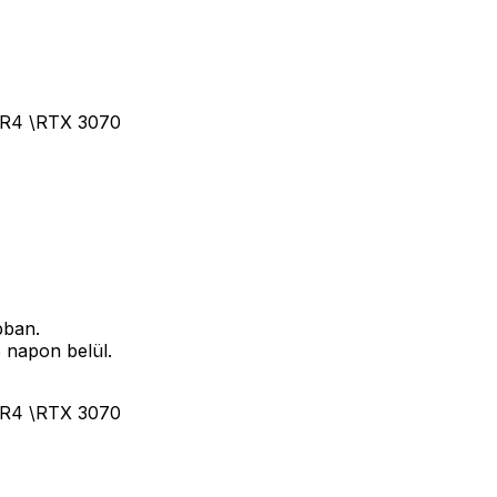
DR4 \RTX 3070
bban.
5 napon belül.
DR4 \RTX 3070