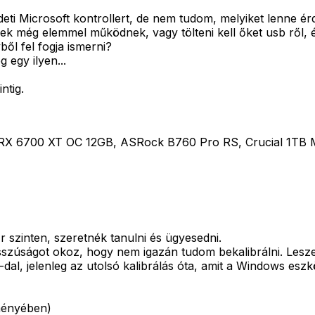
deti Microsoft kontrollert, de nem tudom, melyiket lenne
 még elemmel működnek, vagy tölteni kell őket usb ről, és
ől fel fogja ismerni?
g egy ilyen...
ntig.
X 6700 XT OC 12GB, ASRock B760 Pro RS, Crucial 1TB M.
szinten, szeretnék tanulni és ügyesedni.
zúságot okoz, hogy nem igazán tudom bekalibrálni. Leszed
-dal, jelenleg az utolsó kalibrálás óta, amit a Windows esz
eményében)