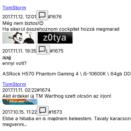
TomStorm
2017.11.12. 12:01
#
1676
Még nem biztos!😊
Ha sikerül összehoznom cockpitet hozzá megmarad
2017.11.11. 19:35
#
1675
1
ajajjj
ennyi volt?
ASRock H570 Phantom Gaming 4 \ i5-10600K \ 64gb D
TomStorm
2017.11.11. 02:22
#
1674
Akit érdekel új TM Warthog szett olcsón az írjon!
2017.10.15. 11:22
#
1673
Ebbe a hibaba en is majdnem beleestem. Tavaly karacsonyk
megvenni...