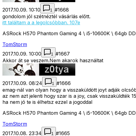
2017.10.09. 10:10
#
1668
1
gondolom jól szétnéztél vásárlás előtt.
itt találtam a a legolcsóbban. 107e
ASRock H570 Phantom Gaming 4 \ i5-10600K \ 64gb D
TomStorm
2017.10.09. 10:00
#
1667
1
Akkor át se veszem.Nem akarok használtat
2017.10.09. 08:24
#
1666
1
emag-nál van olyan hogy a visszaküldött joyt adják olcsó
az nem azt jelenti hogy szar is a joy, csak visszaküldték 1
ha nem jó te is élhetsz ezzel a jogoddal
ASRock H570 Phantom Gaming 4 \ i5-10600K \ 64gb D
TomStorm
2017.10.08. 23:34
#
1665
1