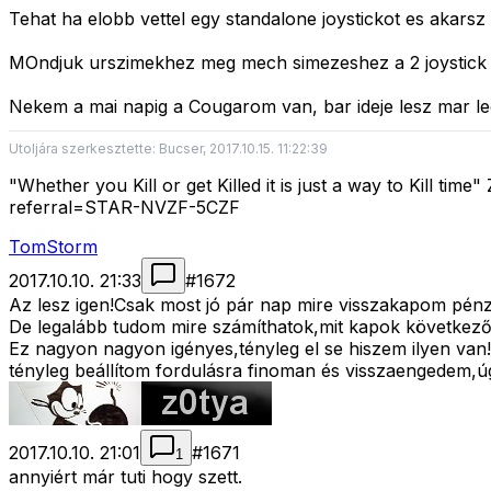
Tehat ha elobb vettel egy standalone joystickot es akar
MOndjuk urszimekhez meg mech simezeshez a 2 joystick 
Nekem a mai napig a Cougarom van, bar ideje lesz mar lec
Utoljára szerkesztette: Bucser, 2017.10.15. 11:22:39
"Whether you Kill or get Killed it is just a way to Kill ti
referral=STAR-NVZF-5CZF
TomStorm
2017.10.10. 21:33
#
1672
Az lesz igen!Csak most jó pár nap mire visszakapom pén
De legalább tudom mire számíthatok,mit kapok következő v
Ez nagyon nagyon igényes,tényleg el se hiszem ilyen van
tényleg beállítom fordulásra finoman és visszaengedem,
2017.10.10. 21:01
#
1671
1
annyiért már tuti hogy szett.