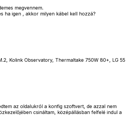
 érdemes megvennem.
 ha igen , akkor milyen kábel kell hozzá?
2, Kolink Observatory, Thermaltake 750W 80+, LG 55
tem az oldalukról a konfig szoftvert, de azzal nem
közkezelőjében csináltam, középállásban felfelé indul a