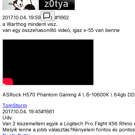
2017.10.04. 19:59
#
1662
1
a Warthog mindent visz.
van egy összehasonlító videó, igaz x-55 van benne
ASRock H570 Phantom Gaming 4 \ i5-10600K \ 64gb D
TomStorm
2017.10.04. 19:45
#
1661
Üdv.
Van 2 kiszemeltem egyik a Logitech Pro Flight X56 Rhino
Melyik lenne a jobb választás?Kényelem fontos és pontoss