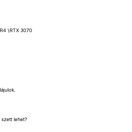
DR4 \RTX 3070
ájulok.
szett lehet?