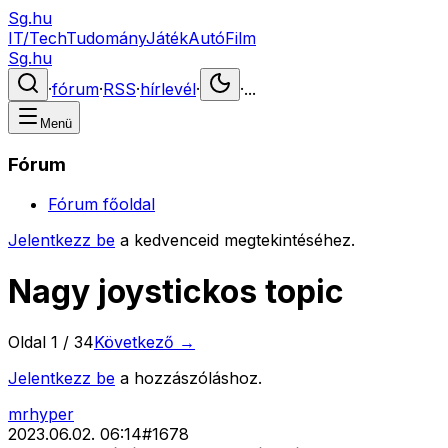
Sg.hu
IT/Tech
Tudomány
Játék
Autó
Film
Sg.hu
·
fórum
·
RSS
·
hírlevél
·
·
...
Menü
Fórum
Fórum főoldal
Jelentkezz be
a kedvenceid megtekintéséhez.
Nagy joystickos topic
Oldal
1
/
34
Következő →
Jelentkezz be
a hozzászóláshoz.
mrhyper
2023.06.02. 06:14
#
1678