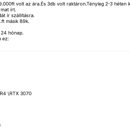
.000ft volt az ára.És 3db volt raktáron.Tényleg 2-3 héten k
mat írt.
 ír szállításra.
ft másik 89k.
 24 hónap.
 ez:
DR4 \RTX 3070
)