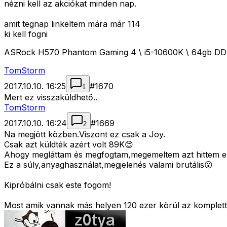
nézni kell az akciókat minden nap.
amit tegnap linkeltem mára már 114
ki kell fogni
ASRock H570 Phantom Gaming 4 \ i5-10600K \ 64gb D
TomStorm
2017.10.10. 16:25
#
1670
1
Mert ez visszaküldhető..
TomStorm
2017.10.10. 16:24
#
1669
2
Na megjött közben.Viszont ez csak a Joy.
Csak azt küldték azért volt 89K😊
Ahogy megláttam és megfogtam,megemeltem azt hittem el
Ez a súly,anyaghasználat,megjelenés valami brutális😮
Kipróbálni csak este fogom!
Most amik vannak más helyen 120 ezer körül az komplett 