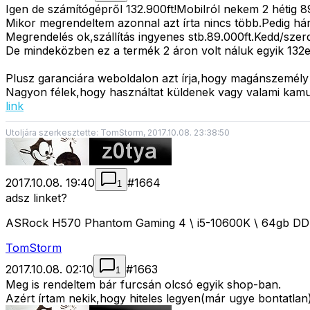
Igen de számítógépről 132.900ft!Mobilról nekem 2 hétig 89
Mikor megrendeltem azonnal azt írta nincs több.Pedig hár
Megrendelés ok,szállítás ingyenes stb.89.000ft.Kedd/szerdát
De mindeközben ez a termék 2 áron volt náluk egyik 132e.
Plusz garanciára weboldalon azt írja,hogy magánszemély
Nagyon félek,hogy használtat küldenek vagy valami kamu
link
Utoljára szerkesztette: TomStorm, 2017.10.08. 23:38:50
2017.10.08. 19:40
#
1664
1
adsz linket?
ASRock H570 Phantom Gaming 4 \ i5-10600K \ 64gb D
TomStorm
2017.10.08. 02:10
#
1663
1
Meg is rendeltem bár furcsán olcsó egyik shop-ban.
Azért írtam nekik,hogy hiteles legyen(már ugye bontatlan