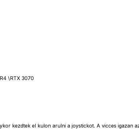
DR4 \RTX 3070
or kezdtek el kulon arulni a joystickot. A vicces igazan 