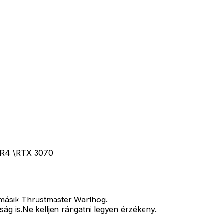
DR4 \RTX 3070
 másik Thrustmaster Warthog.
ág is.Ne kelljen rángatni legyen érzékeny.