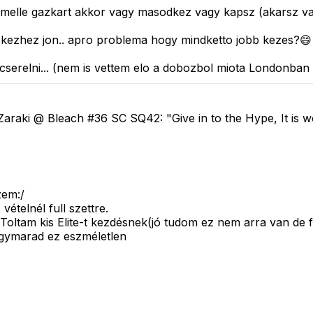
sz melle gazkart akkor vagy masodkez vagy kapsz (akarsz v
kezhez jon.. apro problema hogy mindketto jobb kezes?😄
serelni... (nem is vettem elo a dobozbol miota Londonban 
me" Zaraki @ Bleach #36 SC SQ42: "Give in to the Hype, It is w
zem:/
ételnél full szettre.
!Toltam kis Elite-t kezdésnek(jó tudom ez nem arra van de
úgymarad ez eszméletlen