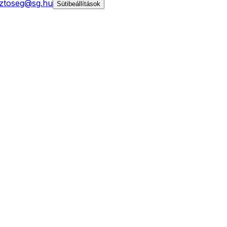
ztoseg@sg.hu
Sütibeállítások