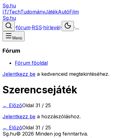
Sg.hu
IT/Tech
Tudomány
Játék
Autó
Film
Sg.hu
·
fórum
·
RSS
·
hírlevél
·
·
...
Menü
Fórum
Fórum főoldal
Jelentkezz be
a kedvenceid megtekintéséhez.
Szerencsejáték
← Előző
Oldal
31
/
25
Jelentkezz be
a hozzászóláshoz.
← Előző
Oldal
31
/
25
Sg
.hu
©
2026
Minden jog fenntartva.