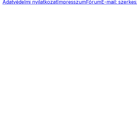
Adatvédelmi nyilatkozat
Impresszum
Fórum
E-mail:
szerkes