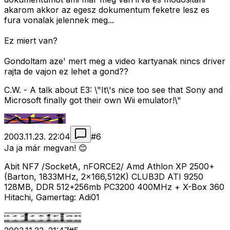
akarom akkor az egesz dokumentum feketre lesz es
fura vonalak jelennek meg...
Ez miert van?
Gondoltam aze' mert meg a video kartyanak nincs driver
rajta de vajon ez lehet a gond??
C.W. - A talk about E3: \"It\'s nice too see that Sony and
Microsoft finally got their own Wii emulator!\"
2003.11.23. 22:04
#
6
Ja ja már megvan! 😊
Abit NF7 /SocketA, nFORCE2/ Amd Athlon XP 2500+
(Barton, 1833MHz, 2x166,512K) CLUB3D ATI 9250
128MB, DDR 512+256mb PC3200 400MHz + X-Box 360
Hitachi, Gamertag: Adi01