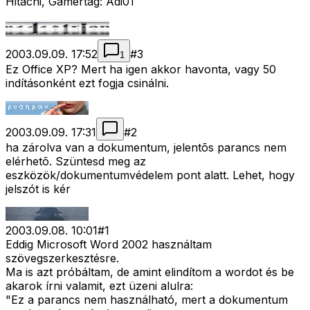
Hitachi, Gamertag: Adi01
2003.09.09. 17:52
#
3
1
Ez Office XP? Mert ha igen akkor havonta, vagy 50
indításonként ezt fogja csinálni.
2003.09.09. 17:31
#
2
ha zárolva van a dokumentum, jelentõs parancs nem
elérhetõ. Szüntesd meg az
eszközök/dokumentumvédelem pont alatt. Lehet, hogy
jelszót is kér
2003.09.08. 10:01
#
1
Eddig Microsoft Word 2002 használtam
szövegszerkesztésre.
Ma is azt próbáltam, de amint elindítom a wordot és be
akarok írni valamit, ezt üzeni alulra:
"Ez a parancs nem használható, mert a dokumentum