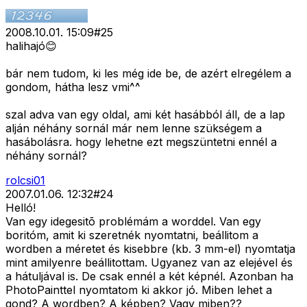
2008.10.01. 15:09
#
25
halihajó😊
bár nem tudom, ki les még ide be, de azért elregélem a
gondom, hátha lesz vmi^^
szal adva van egy oldal, ami két hasábból áll, de a lap
alján néhány sornál már nem lenne szükségem a
hasábolásra. hogy lehetne ezt megszüntetni ennél a
néhány sornál?
rolcsi01
2007.01.06. 12:32
#
24
Helló!
Van egy idegesitõ problémám a worddel. Van egy
boritóm, amit ki szeretnék nyomtatni, beállitom a
wordben a méretet és kisebbre (kb. 3 mm-el) nyomtatja
mint amilyenre beállitottam. Ugyanez van az elejével és
a hátuljával is. De csak ennél a két képnél. Azonban ha
PhotoPainttel nyomtatom ki akkor jó. Miben lehet a
gond? A wordben? A képben? Vagy miben??