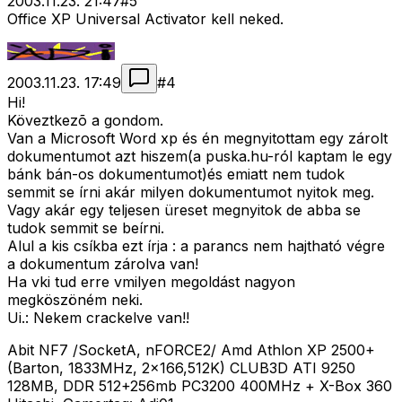
2003.11.23. 21:47
#
5
Office XP Universal Activator kell neked.
2003.11.23. 17:49
#
4
Hi!
Köveztkezõ a gondom.
Van a Microsoft Word xp és én megnyitottam egy zárolt
dokumentumot azt hiszem(a puska.hu-ról kaptam le egy
bánk bán-os dokumentumot)és emiatt nem tudok
semmit se írni akár milyen dokumentumot nyitok meg.
Vagy akár egy teljesen üreset megnyitok de abba se
tudok semmit se beírni.
Alul a kis csíkba ezt írja : a parancs nem hajtható végre
a dokumentum zárolva van!
Ha vki tud erre vmilyen megoldást nagyon
megköszöném neki.
Ui.: Nekem crackelve van!!
Abit NF7 /SocketA, nFORCE2/ Amd Athlon XP 2500+
(Barton, 1833MHz, 2x166,512K) CLUB3D ATI 9250
128MB, DDR 512+256mb PC3200 400MHz + X-Box 360