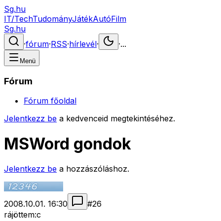
Sg.hu
IT/Tech
Tudomány
Játék
Autó
Film
Sg.hu
·
fórum
·
RSS
·
hírlevél
·
·
...
Menü
Fórum
Fórum főoldal
Jelentkezz be
a kedvenceid megtekintéséhez.
MSWord gondok
Jelentkezz be
a hozzászóláshoz.
2008.10.01. 16:30
#
26
rájöttem:c