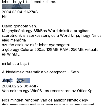
lehet, hogy frissítened kellene.
2004.03.04. 21:27
#
8
Hi!
Újabb gondom van.
Megnyitnánk egy 85kBos Word doksit a progiban,
szeretnénk is szerkeszteni, de a Word kiírja, hogy Nincs
elég memória
azután csak az okét lehet nyomogatni
a gép egy Celeron500as 128MB RAM, 256MB virtuális
és WinME
mi lehet a baja?
A hiedelmeid teremtik a valóságodat. - Seth
2004.02.26. 08:45
#
7
Van nekem egy Win98 -os rendszeren az OfficeXp.
Nos minden rendben van de amikor kinyitok egy
dokumentumot ami mar meg van irva es modositani