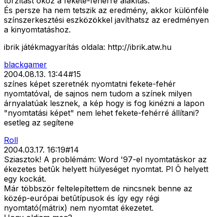
torzítást okoz a fekete-fehérré alakítás.
És persze ha nem tetszik az eredmény, akkor különféle
színszerkesztési eszközökkel javíthatsz az eredményen
a kinyomtatáshoz.
ibrik játékmagyarítás oldala: http://ibrik.atw.hu
blackgamer
2004.08.13. 13:44
#
15
színes képet szeretnék nyomtatni fekete-fehér
nyomtatóval, de sajnos nem tudom a színek milyen
árnyalatúak lesznek, a kép hogy is fog kinézni a lapon
"nyomtatási képet" nem lehet fekete-fehérré állítani?
esetleg az segítene
Roll
2004.03.17. 16:19
#
14
Sziasztok! A problémám: Word '97-el nyomtatáskor az
ékezetes betûk helyett hülyeséget nyomtat. Pl Õ helyett
egy kockát.
Már többször feltelepítettem de nincsnek benne az
közép-európai betûtípusok és így egy régi
nyomtató(mátrix) nem nyomtat ékezetet.