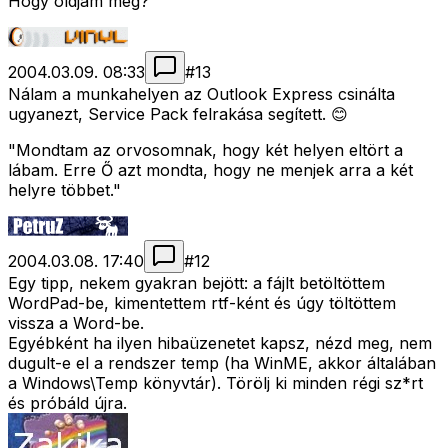
Hogy oldjam meg?
2004.03.09. 08:33
#
13
Nálam a munkahelyen az Outlook Express csinálta
ugyanezt, Service Pack felrakása segített. 😊
"Mondtam az orvosomnak, hogy két helyen eltört a
lábam. Erre Ő azt mondta, hogy ne menjek arra a két
helyre többet."
2004.03.08. 17:40
#
12
Egy tipp, nekem gyakran bejött: a fájlt betöltöttem
WordPad-be, kimentettem rtf-ként és úgy töltöttem
vissza a Word-be.
Egyébként ha ilyen hibaüzenetet kapsz, nézd meg, nem
dugult-e el a rendszer temp (ha WinME, akkor általában
a Windows\Temp könyvtár). Törölj ki minden régi sz*rt
és próbáld újra.