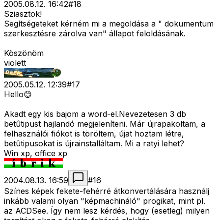
2005.08.12. 16:42
#
18
Sziasztok!
Segítségeteket kérném mi a megoldása a " dokumentum
szerkesztésre zárolva van" állapot feloldásának.
Köszönöm
violett
2005.05.12. 12:39
#
17
Hello😊
Akadt egy kis bajom a word-el.Nevezetesen 3 db
betûtipust hajlandó megjeleníteni. Már újrapakoltam, a
felhasználói fiókot is töröltem, újat hoztam létre,
betûtipusokat is újrainstalláltam. Mi a ratyi lehet?
Win xp, office xp
2004.08.13. 16:59
#
16
Színes képek fekete-fehérré átkonvertálására használj
inkább valami olyan "képmachináló" progikat, mint pl.
az ACDSee. Így nem lesz kérdés, hogy (esetleg) milyen