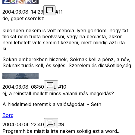
2004.03.08. 14:29
#
11
de, gepet cserelsz
kulonben nekem is volt mebola ilyen gondom, hogy txt
filokat nem tudta beolvasni, vagy ha beolasta, akkor
nem lehetett vele semmit kezdeni, mert mindig azt irta
ki...
Sokan emberekben hisznek, Soknak kell a pénz, a név,
Soknak tudás kell, és sejtés, Szerelem és dics&otilde;ség
2004.03.08. 08:50
#
10
1
ej, a reinstall mellett nincs valami más megoldás?
A hiedelmeid teremtik a valóságodat. - Seth
Borg
2004.03.04. 22:40
#
9
1
Programhiba miatt is irta nekem sokáig ezt a word...