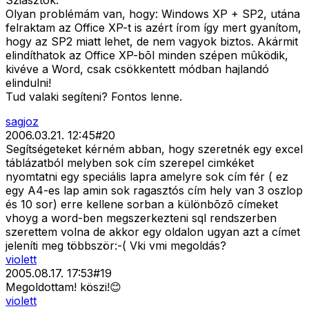
Sziasztok.
Olyan problémám van, hogy: Windows XP + SP2, utána
felraktam az Office XP-t is azért írom így mert gyanítom,
hogy az SP2 miatt lehet, de nem vagyok biztos. Akármit
elindíthatok az Office XP-bõl minden szépen mûködik,
kivéve a Word, csak csökkentett módban hajlandó
elindulni!
Tud valaki segíteni? Fontos lenne.
sagjoz
2006.03.21. 12:45
#
20
Segítségeteket kérném abban, hogy szeretnék egy excel
táblázatból melyben sok cím szerepel cimkéket
nyomtatni egy speciális lapra amelyre sok cím fér ( ez
egy A4-es lap amin sok ragasztós cím hely van 3 oszlop
és 10 sor) erre kellene sorban a különbõzõ címeket
vhoyg a word-ben megszerkezteni sql rendszerben
szerettem volna de akkor egy oldalon ugyan azt a címet
jeleníti meg többször:-( Vki vmi megoldás?
violett
2005.08.17. 17:53
#
19
Megoldottam! köszi!😊
violett