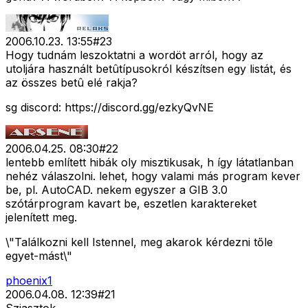
2006.10.23. 13:55
#
23
Hogy tudnám leszoktatni a wordöt arról, hogy az
utoljára használt betûtípusokról készítsen egy listát, és
az összes betû elé rakja?
sg discord: https://discord.gg/ezkyQvNE
2006.04.25. 08:30
#
22
lentebb említett hibák oly misztikusak, h így látatlanban
nehéz válaszolni. lehet, hogy valami más program kever
be, pl. AutoCAD. nekem egyszer a GIB 3.0
szótárprogram kavart be, eszetlen karaktereket
jelenített meg.
\"Találkozni kell Istennel, meg akarok kérdezni tőle
egyet-mást\"
phoenix1
2006.04.08. 12:39
#
21