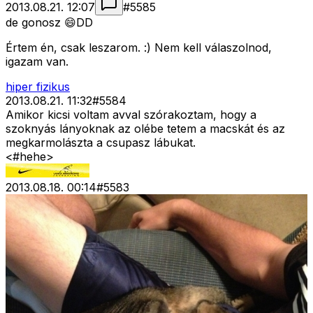
2013.08.21. 12:07
#
5585
de gonosz 😄DD
Értem én, csak leszarom. :) Nem kell válaszolnod,
igazam van.
hiper fizikus
2013.08.21. 11:32
#
5584
Amikor kicsi voltam avval szórakoztam, hogy a
szoknyás lányoknak az olébe tetem a macskát és az
megkarmolászta a csupasz lábukat.
<#hehe>
2013.08.18. 00:14
#
5583