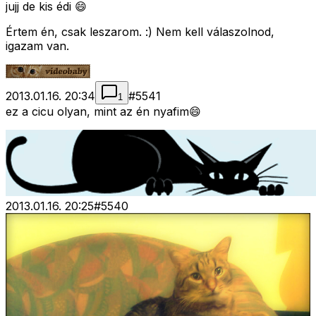
jujj de kis édi 😄
Értem én, csak leszarom. :) Nem kell válaszolnod,
igazam van.
2013.01.16. 20:34
#
5541
1
ez a cicu olyan, mint az én nyafim😄
2013.01.16. 20:25
#
5540