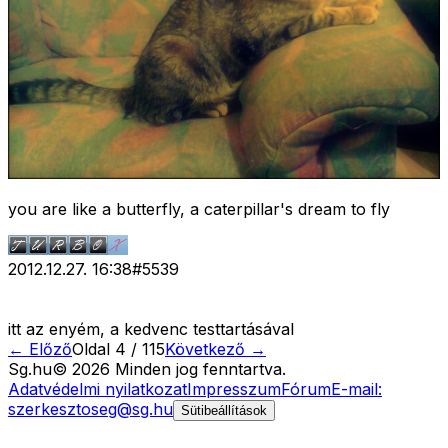
you are like a butterfly, a caterpillar's dream to fly
2012.12.27. 16:38
#
5539
itt az enyém, a kedvenc testtartásával
← Előző
Oldal
4
/
115
Következő →
Sg
.hu
©
2026
Minden jog fenntartva.
Adatvédelmi nyilatkozat
Impresszum
Fórum
E-mail:
szerkesztoseg@sg.hu
Sütibeállítások