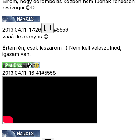
Bírom, hogy dorombolás közben nem tudnak rendesen
nyávogni 😄D
2013.04.11. 17:26
#
5559
vááá de aranyos 😄
Értem én, csak leszarom. :) Nem kell válaszolnod,
igazam van.
2013.04.11. 16:41
#
5558