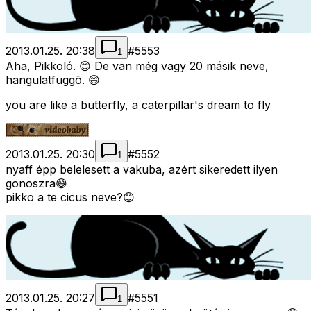
2013.01.25. 20:38
#
5553
1
Aha, Pikkoló. 😊 De van még vagy 20 másik neve,
hangulatfüggõ. 😄
you are like a butterfly, a caterpillar's dream to fly
2013.01.25. 20:30
#
5552
1
nyaff épp belelesett a vakuba, azért sikeredett ilyen
gonoszra😄
pikko a te cicus neve?😊
2013.01.25. 20:27
#
5551
1