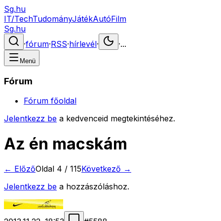
Sg.hu
IT/Tech
Tudomány
Játék
Autó
Film
Sg.hu
·
fórum
·
RSS
·
hírlevél
·
·
...
Menü
Fórum
Fórum főoldal
Jelentkezz be
a kedvenceid megtekintéséhez.
Az én macskám
← Előző
Oldal
4
/
115
Következő →
Jelentkezz be
a hozzászóláshoz.