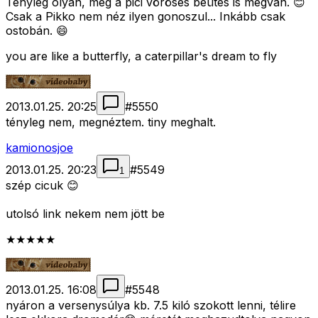
Tényleg olyan, még a pici vöröses beütés is megvan. 😊
Csak a Pikko nem néz ilyen gonoszul... Inkább csak
ostobán. 😄
you are like a butterfly, a caterpillar's dream to fly
2013.01.25. 20:25
#
5550
tényleg nem, megnéztem. tiny meghalt.
kamionosjoe
2013.01.25. 20:23
#
5549
1
szép cicuk 😊
utolsó link nekem nem jött be
★★★★★
2013.01.25. 16:08
#
5548
nyáron a versenysúlya kb. 7.5 kiló szokott lenni, télire