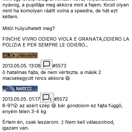
nyávog, a pupillája meg akkora mint a fejem. Kicsit olyan
mint ha komolyan ráállt volna a speedre, de hát ezt
kétlem.
Mitõl hülyülhetett meg?
FINCHE VIVRO ODIERO VIOLA E GRANATA,ODIERO LA
POLIZIA E PER SEMPRE LE ODIERO...
2013.05.05. 13:08
#
5573
õ hatalmas fajta, de nem vértiszta. a másik 2
macsekegyütt nincs akkora 😄
2013.05.05. 01:17
#
5572
1
8-9?😮 az azért szép 😄 bár gondolom ez fajta függõ,
enyém télen 3-4 kg
Értem én, csak leszarom. :) Nem kell válaszolnod,
igazam van.