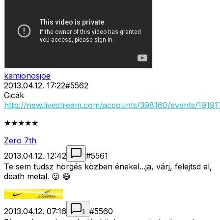
kamionosjoe
2013.04.12. 17:22
#
5562
Cicák
http://new.livestream.com/accounts/398160/events/19191
★★★★★
Zero 7th
2013.04.12. 12:42
#
5561
Te sem tudsz hörgés közben énekel...ja, várj, felejtsd el,
death metal. 😛 😄
2013.04.12. 07:16
#
5560
1