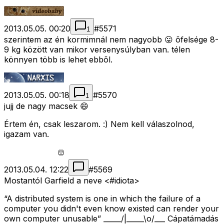
2013.05.05. 00:20
#
5571
1
szerintem az én kormimnál nem nagyobb 😛 õfelsége 8-
9 kg között van mikor versenysúlyban van. télen
könnyen több is lehet ebbõl.
2013.05.05. 00:18
#
5570
1
jujj de nagy macsek 😄
Értem én, csak leszarom. :) Nem kell válaszolnod,
igazam van.
2013.05.04. 12:22
#
5569
Mostantól Garfield a neve <#idiota>
“A distributed system is one in which the failure of a
computer you didn't even know existed can render your
own computer unusable” _____/|_____\o/___ Cápatámadás