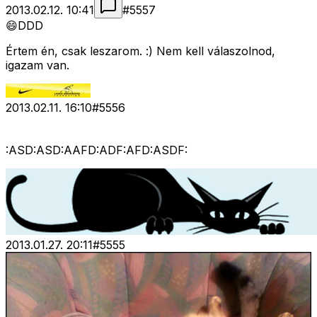
2013.02.12. 10:41
#
5557
😄DDD
Értem én, csak leszarom. :) Nem kell válaszolnod,
igazam van.
2013.02.11. 16:10
#
5556
:ASD:ASD:AAFD:ADF:AFD:ASDF:
2013.01.27. 20:11
#
5555