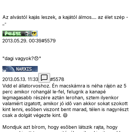
Az alvástól kajás leszek, a kajától álmos.... az élet szép -
_-
2013.05.29. 00:39
#
5579
"dagi vagyok?😞"
2013.05.13. 11:33
#
5578
Vidd el állatorvoshoz. Én macskámra is néha rájön az 5
perc amikor rohangál le-fel, felugrik a kanapé
legmagasabb részére aztán lerohan, sztem ilyenkor
valamiért izgatott, amikor jó idõ van akkor sokat szokott
kint lenni, esõben viszont bent marad, télen is nagyrészt
csak a dolgát végezte kint. 😄
Mondjuk azt bírom, hogy esõben látszik rajta, hogy