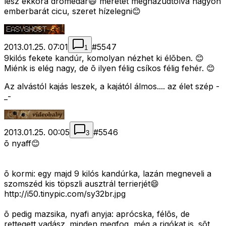
lesz ekkora dromedár😄 méretét meghazudtolva nagyon
emberbarát cicu, szeret hízelegni😊
2013.01.25. 07:01
#
5547
1
9kilós fekete kandúr, komolyan nézhet ki élõben. 😊
Miénk is elég nagy, de õ ilyen félig csíkos félig fehér. 😊
Az alvástól kajás leszek, a kajától álmos.... az élet szép -
_-
2013.01.25. 00:05
#
5546
3
õ nyaff😊
õ kormi: egy majd 9 kilós kandúrka, lazán megneveli a
szomszéd kis töpszli ausztrál terrierjét😄
http://i50.tinypic.com/sy32br.jpg
õ pedig mazsika, nyafi anyja: aprócska, félõs, de
rettegett vadász. minden megfog, még a rigókat is. sõt,