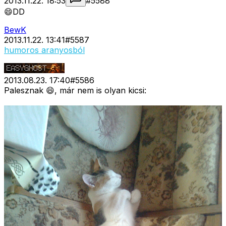
2013.11.22. 18:53
#
5588
😄DD
BewK
2013.11.22. 13:41
#
5587
humoros aranyosból
2013.08.23. 17:40
#
5586
Palesznak 😄, már nem is olyan kicsi: