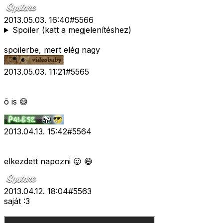
2013.05.03. 16:40
#
5566
Spoiler (katt a megjelenítéshez)
spoilerbe, mert elég nagy
2013.05.03. 11:21
#
5565
õ is 😄
2013.04.13. 15:42
#
5564
elkezdett napozni 😛 😄
2013.04.12. 18:04
#
5563
saját :3