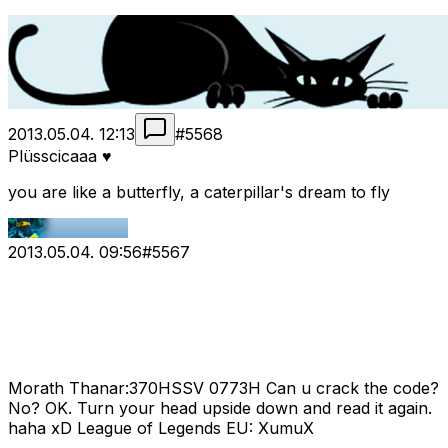
2013.05.04. 12:13
#
5568
Plüsscicaaa ♥
you are like a butterfly, a caterpillar's dream to fly
2013.05.04. 09:56
#
5567
Morath Thanar:370HSSV 0773H Can u crack the code?
No? OK. Turn your head upside down and read it again.
haha xD League of Legends EU: XumuX