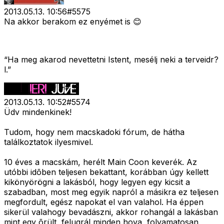
2013.05.13. 10:56
#
5575
Na akkor berakom ez enyémet is 😊
“Ha meg akarod nevettetni Istent, mesélj neki a terveidr?
l.”
2013.05.13. 10:52
#
5574
Üdv mindenkinek!
Tudom, hogy nem macskadoki fórum, de hátha
találkoztatok ilyesmivel.
10 éves a macskám, herélt Main Coon keverék. Az
utóbbi idõben teljesen bekattant, korábban úgy kellett
kikönyörögni a lakásból, hogy legyen egy kicsit a
szabadban, most meg egyik napról a másikra ez teljesen
megfordult, egész napokat el van valahol. Ha éppen
sikerül valahogy bevadászni, akkor rohangál a lakásban
mint egy õrült, felugrál minden hova, folyamatosan