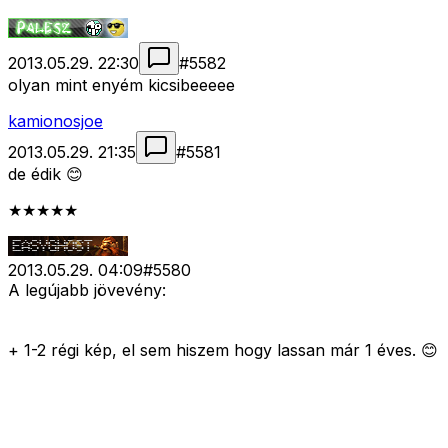
2013.05.29. 22:30
#
5582
olyan mint enyém kicsibeeeee
kamionosjoe
2013.05.29. 21:35
#
5581
de édik 😊
★★★★★
2013.05.29. 04:09
#
5580
A legújabb jövevény:
+ 1-2 régi kép, el sem hiszem hogy lassan már 1 éves. 😊