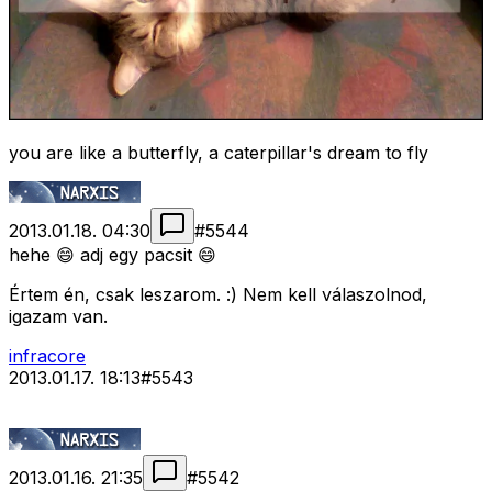
you are like a butterfly, a caterpillar's dream to fly
2013.01.18. 04:30
#
5544
hehe 😄 adj egy pacsit 😄
Értem én, csak leszarom. :) Nem kell válaszolnod,
igazam van.
infracore
2013.01.17. 18:13
#
5543
2013.01.16. 21:35
#
5542