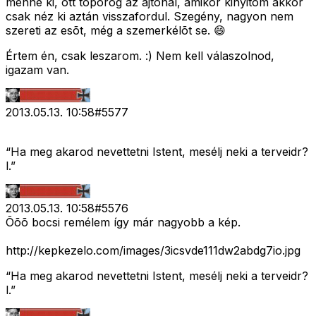
menne ki, ott toporog az ajtónál, amikor kinyitom akkor
csak néz ki aztán visszafordul. Szegény, nagyon nem
szereti az esõt, még a szemerkélõt se. 😄
Értem én, csak leszarom. :) Nem kell válaszolnod,
igazam van.
2013.05.13. 10:58
#
5577
“Ha meg akarod nevettetni Istent, mesélj neki a terveidr?
l.”
2013.05.13. 10:58
#
5576
Õõõ bocsi remélem így már nagyobb a kép.
http://kepkezelo.com/images/3icsvde111dw2abdg7io.jpg
“Ha meg akarod nevettetni Istent, mesélj neki a terveidr?
l.”