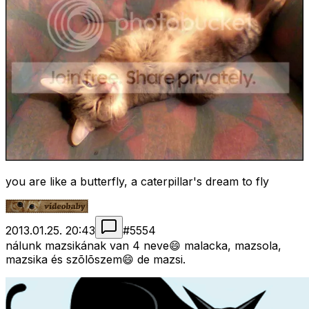
you are like a butterfly, a caterpillar's dream to fly
2013.01.25. 20:43
#
5554
nálunk mazsikának van 4 neve😄 malacka, mazsola,
mazsika és szõlõszem😄 de mazsi.