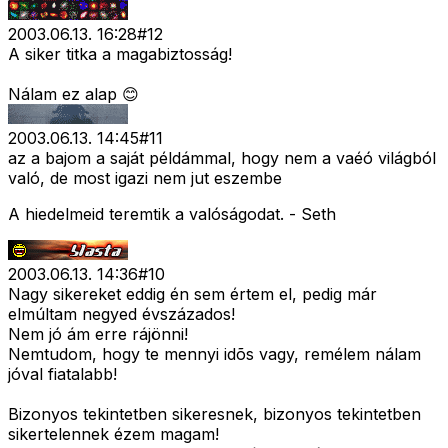
2003.06.13. 16:28
#
12
A siker titka a magabiztosság!
Nálam ez alap 😊
2003.06.13. 14:45
#
11
az a bajom a saját példámmal, hogy nem a vaéó világból
való, de most igazi nem jut eszembe
A hiedelmeid teremtik a valóságodat. - Seth
2003.06.13. 14:36
#
10
Nagy sikereket eddig én sem értem el, pedig már
elmúltam negyed évszázados!
Nem jó ám erre rájönni!
Nemtudom, hogy te mennyi idõs vagy, remélem nálam
jóval fiatalabb!
Bizonyos tekintetben sikeresnek, bizonyos tekintetben
sikertelennek ézem magam!