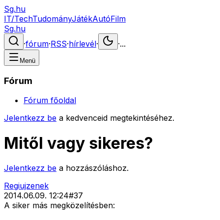
Sg.hu
IT/Tech
Tudomány
Játék
Autó
Film
Sg.hu
·
fórum
·
RSS
·
hírlevél
·
·
...
Menü
Fórum
Fórum főoldal
Jelentkezz be
a kedvenceid megtekintéséhez.
Mitől vagy sikeres?
Jelentkezz be
a hozzászóláshoz.
Regiujzenek
2014.06.09. 12:24
#
37
A siker más megközelítésben: