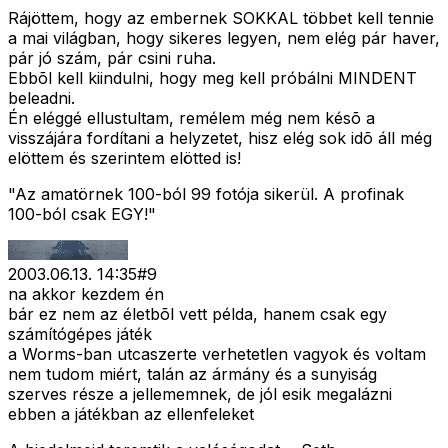
Rájöttem, hogy az embernek SOKKAL többet kell tennie
a mai világban, hogy sikeres legyen, nem elég pár haver,
pár jó szám, pár csini ruha.
Ebbõl kell kiindulni, hogy meg kell próbálni MINDENT
beleadni.
Én eléggé ellustultam, remélem még nem késõ a
visszájára fordítani a helyzetet, hisz elég sok idõ áll még
elöttem és szerintem elötted is!
"Az amatörnek 100-ból 99 fotója sikerül. A profinak
100-ból csak EGY!"
2003.06.13. 14:35
#
9
na akkor kezdem én
bár ez nem az életbõl vett példa, hanem csak egy
számítógépes játék
a Worms-ban utcaszerte verhetetlen vagyok és voltam
nem tudom miért, talán az ármány és a sunyiság
szerves része a jellememnek, de jól esik megalázni
ebben a játékban az ellenfeleket