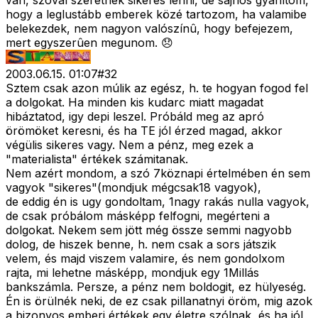
van, szóval szeretnék sikeres lenni, de sajnos gyanítom,
hogy a leglustább emberek közé tartozom, ha valamibe
belekezdek, nem nagyon valószínû, hogy befejezem,
mert egyszerûen megunom. 😞
2003.06.15. 01:07
#
32
Sztem csak azon múlik az egész, h. te hogyan fogod fel
a dolgokat. Ha minden kis kudarc miatt magadat
hibáztatod, igy depi leszel. Próbáld meg az apró
örömöket keresni, és ha TE jól érzed magad, akkor
végülis sikeres vagy. Nem a pénz, meg ezek a
"materialista" értékek számitanak.
Nem azért mondom, a szó 7köznapi értelmében én sem
vagyok "sikeres"(mondjuk mégcsak18 vagyok),
de eddig én is ugy gondoltam, 1nagy rakás nulla vagyok,
de csak próbálom másképp felfogni, megérteni a
dolgokat. Nekem sem jött még össze semmi nagyobb
dolog, de hiszek benne, h. nem csak a sors játszik
velem, és majd viszem valamire, és nem gondolxom
rajta, mi lehetne másképp, mondjuk egy 1Millás
bankszámla. Persze, a pénz nem boldogit, ez hülyeség.
Én is örülnék neki, de ez csak pillanatnyi öröm, mig azok
a bizonyos emberi értékek egy életre szólnak, és ha jól