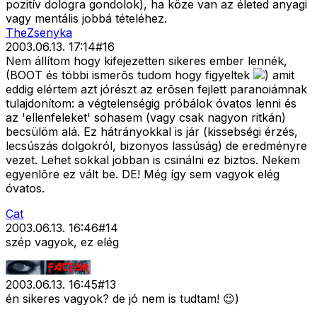
pozitív dologra gondolok), ha köze van az életed anyagi
vagy mentális jobbá tételéhez.
TheZsenyka
2003.06.13. 17:14
#
16
Nem állítom hogy kifejezetten sikeres ember lennék,
(BOOT és többi ismerõs tudom hogy figyeltek
) amit
eddig elértem azt jórészt az erõsen fejlett paranoiámnak
tulajdonítom: a végtelenségig próbálok óvatos lenni és
az 'ellenfeleket' sohasem (vagy csak nagyon ritkán)
becsülöm alá. Ez hátrányokkal is jár (kissebségi érzés,
lecsúszás dolgokról, bizonyos lassúság) de eredményre
vezet. Lehet sokkal jobban is csinálni ez biztos. Nekem
egyenlõre ez vált be. DE! Még így sem vagyok elég
óvatos.
Cat
2003.06.13. 16:46
#
14
szép vagyok, ez elég
2003.06.13. 16:45
#
13
én sikeres vagyok? de jó nem is tudtam! 😉)