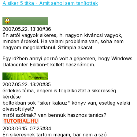
A siker 5 titka - Amit sehol sem tanítottak
2007.05.22. 13:30
#
36
Én attól vagyok sikeres, h. nagyon kíváncsi vagyok,
minden érdekel. Ha valami probléma van, soha nem
hagyom megoldatlanul. Szimpla akarat.
Egy id?ben annyi pornó volt a gépemen, hogy Windows
Datacenter Edition-t kellett használnom.
2007.05.22. 13:20
#
35
érdekes téma, engem is foglalkoztat a sikeresség
kérdése
boltokban sok "siker kalauz" könyv van, esetleg valaki
olvasott ilyet?
mirõl szólnak? van bennük hasznos tanács?
2003.06.15. 07:25
#
34
Én sikeresnek tartom magam, bár nem a szó