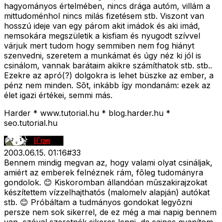
hagyományos értelmében, nincs drága autóm, villám a
mittudoménhol nincs milás fizetésem stb. Viszont van
hosszú ideje van egy párom akit imádok és aki imád,
nemsokára megszületik a kisfiam és nyugodt szívvel
várjuk mert tudom hogy semmiben nem fog hiányt
szenvedni, szeretem a munkámat és úgy néz ki jól is
csinálom, vannak barátaim akikre számíthatok stb. stb..
Ezekre az apró(?) dolgokra is lehet büszke az ember, a
pénz nem minden. Sõt, inkább így mondanám: ezek az
élet igazi értékei, semmi más.
Harder * www.tutorial.hu * blog.harder.hu *
seo.tutorial.hu
2003.06.15. 01:16
#
33
Bennem mindig megvan az, hogy valami olyat csináljak,
amiért az emberek felnéznek rám, fõleg tudományra
gondolok. 😊 Kiskoromban állandóan mûszakirajzokat
készítettem vízzelhajthatós (malomelv alapján) autókat
stb. 😊 Próbáltam a tudmányos gondokat legyõzni
persze nem sok sikerrel, de ez még a mai napig bennem