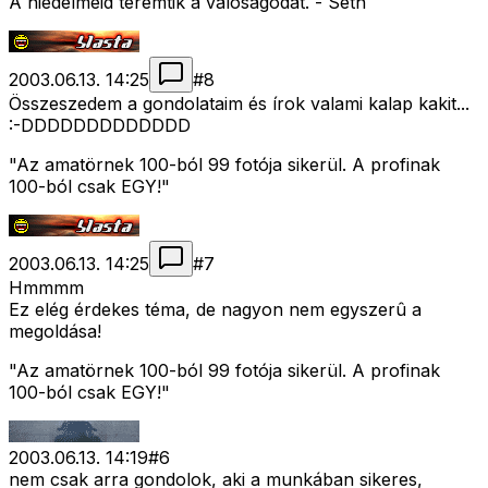
A hiedelmeid teremtik a valóságodat. - Seth
2003.06.13. 14:25
#
8
Összeszedem a gondolataim és írok valami kalap kakit...
:-DDDDDDDDDDDDD
"Az amatörnek 100-ból 99 fotója sikerül. A profinak
100-ból csak EGY!"
2003.06.13. 14:25
#
7
Hmmmm
Ez elég érdekes téma, de nagyon nem egyszerû a
megoldása!
"Az amatörnek 100-ból 99 fotója sikerül. A profinak
100-ból csak EGY!"
2003.06.13. 14:19
#
6
nem csak arra gondolok, aki a munkában sikeres,