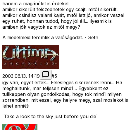
hanem a magánélet is érdekel
amikor sikerült felszednetek egy csajt, mitõl sikerült,
amikor csinálsz valami kaját, mitõl lett jó, amikor veszel
egy ruhát, honnan tudod, hogy jól áll... ilyesmik is
amiben jók vagytok az mitõl megy?
A hiedelmeid teremtik a valóságodat. - Seth
2003.06.13. 14:19
#
5
igy van, egyet ertek... Felesleges sikeresnek lenni... Ha
meghalltunk, mar teljesen mind1... Egyebkent ez
tullkeppen olyan gondolkodas, hogy tok mind1 milyen
sorrendben, mit eszel, egy helyre megy, szal moslekot is
lehet enni😊
`Take a look to the sky just before you die`