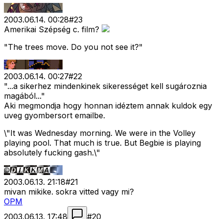
2003.06.14. 00:28
#
23
Amerikai Szépség c. film?
"The trees move. Do you not see it?"
2003.06.14. 00:27
#
22
"...a sikerhez mindenkinek sikerességet kell sugároznia
magából..."
Aki megmondja hogy honnan idéztem annak kuldok egy
uveg gyombersort emailbe.
\"It was Wednesday morning. We were in the Volley
playing pool. That much is true. But Begbie is playing
absolutely fucking gash.\"
2003.06.13. 21:18
#
21
mivan mikike. sokra vitted vagy mi?
OPM
2003.06.13. 17:48
#
20