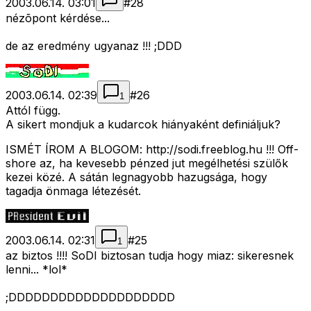
2003.06.14. 03:01
#
28
nézõpont kérdése...
de az eredmény ugyanaz !!! ;DDD
2003.06.14. 02:39
#
26
1
Attól függ.
A sikert mondjuk a kudarcok hiányaként definiáljuk?
ISMÉT ÍROM A BLOGOM: http://sodi.freeblog.hu !!! Off-
shore az, ha kevesebb pénzed jut megélhetési szülők
kezei közé. A sátán legnagyobb hazugsága, hogy
tagadja önmaga létezését.
2003.06.14. 02:31
#
25
1
az biztos !!!! SoDI biztosan tudja hogy miaz: sikeresnek
lenni... *lol*
;DDDDDDDDDDDDDDDDDDDD