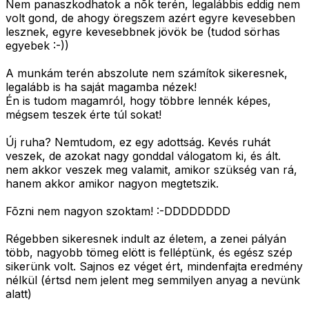
Nem panaszkodhatok a nõk terén, legalábbis eddig nem
volt gond, de ahogy öregszem azért egyre kevesebben
lesznek, egyre kevesebbnek jövök be (tudod sörhas
egyebek :-))
A munkám terén abszolute nem számítok sikeresnek,
legalább is ha saját magamba nézek!
Én is tudom magamról, hogy többre lennék képes,
mégsem teszek érte túl sokat!
Új ruha? Nemtudom, ez egy adottság. Kevés ruhát
veszek, de azokat nagy gonddal válogatom ki, és ált.
nem akkor veszek meg valamit, amikor szükség van rá,
hanem akkor amikor nagyon megtetszik.
Fõzni nem nagyon szoktam! :-DDDDDDDD
Régebben sikeresnek indult az életem, a zenei pályán
több, nagyobb tömeg elött is felléptünk, és egész szép
sikerünk volt. Sajnos ez véget ért, mindenfajta eredmény
nélkül (értsd nem jelent meg semmilyen anyag a nevünk
alatt)