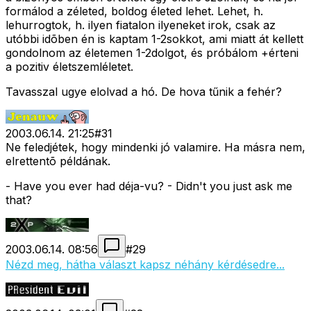
formálod a zéleted, boldog életed lehet. Lehet, h.
lehurrogtok, h. ilyen fiatalon ilyeneket irok, csak az
utóbbi idõben én is kaptam 1-2sokkot, ami miatt át kellett
gondolnom az életemen 1-2dolgot, és próbálom +érteni
a pozitiv életszemléletet.
Tavasszal ugye elolvad a hó. De hova tűnik a fehér?
2003.06.14. 21:25
#
31
Ne feledjétek, hogy mindenki jó valamire. Ha másra nem,
elrettentõ példának.
- Have you ever had déja-vu? - Didn't you just ask me
that?
2003.06.14. 08:56
#
29
Nézd meg, hátha választ kapsz néhány kérdésedre...