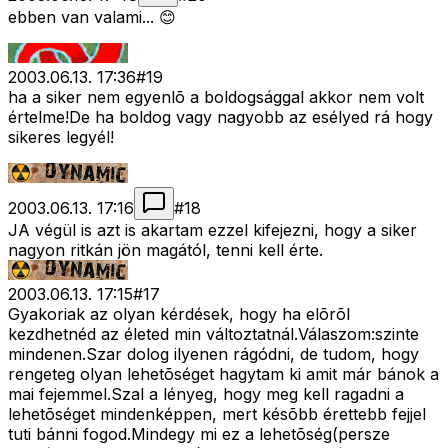
ebben van valami... 😊
2003.06.13. 17:36
#
19
ha a siker nem egyenlõ a boldogsággal akkor nem volt
értelme!De ha boldog vagy nagyobb az esélyed rá hogy
sikeres legyél!
2003.06.13. 17:16
#
18
JA végül is azt is akartam ezzel kifejezni, hogy a siker
nagyon ritkán jön magától, tenni kell érte.
2003.06.13. 17:15
#
17
Gyakoriak az olyan kérdések, hogy ha elõrõl
kezdhetnéd az életed min változtatnál.Válaszom:szinte
mindenen.Szar dolog ilyenen rágódni, de tudom, hogy
rengeteg olyan lehetõséget hagytam ki amit már bánok a
mai fejemmel.Szal a lényeg, hogy meg kell ragadni a
lehetõséget mindenképpen, mert késõbb érettebb fejjel
tuti bánni fogod.Mindegy mi ez a lehetõség(persze