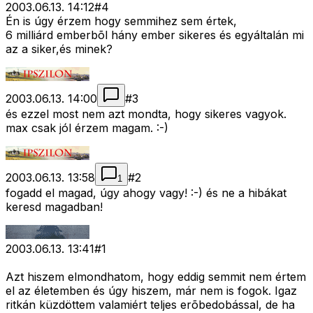
2003.06.13. 14:12
#
4
Én is úgy érzem hogy semmihez sem értek,
6 milliárd emberbõl hány ember sikeres és egyáltalán mi
az a siker,és minek?
2003.06.13. 14:00
#
3
és ezzel most nem azt mondta, hogy sikeres vagyok.
max csak jól érzem magam. :-)
2003.06.13. 13:58
#
2
1
fogadd el magad, úgy ahogy vagy! :-) és ne a hibákat
keresd magadban!
2003.06.13. 13:41
#
1
Azt hiszem elmondhatom, hogy eddig semmit nem értem
el az életemben és úgy hiszem, már nem is fogok. Igaz
ritkán küzdöttem valamiért teljes erõbedobással, de ha