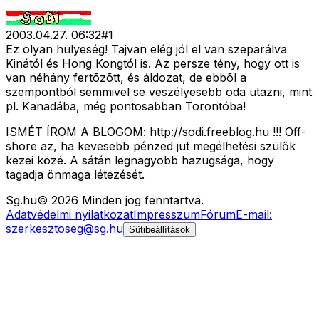
2003.04.27. 06:32
#
1
Ez olyan hülyeség! Tajvan elég jól el van szeparálva
Kinától és Hong Kongtól is. Az persze tény, hogy ott is
van néhány fertõzõtt, és áldozat, de ebbõl a
szempontból semmivel se veszélyesebb oda utazni, mint
pl. Kanadába, még pontosabban Torontóba!
ISMÉT ÍROM A BLOGOM: http://sodi.freeblog.hu !!! Off-
shore az, ha kevesebb pénzed jut megélhetési szülők
kezei közé. A sátán legnagyobb hazugsága, hogy
tagadja önmaga létezését.
Sg
.hu
©
2026
Minden jog fenntartva.
Adatvédelmi nyilatkozat
Impresszum
Fórum
E-mail:
szerkesztoseg@sg.hu
Sütibeállítások