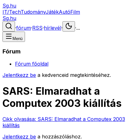
Sg.hu
IT/Tech
Tudomány
Játék
Autó
Film
Sg.hu
·
fórum
·
RSS
·
hírlevél
·
·
...
Menü
Fórum
Fórum főoldal
Jelentkezz be
a kedvenceid megtekintéséhez.
SARS: Elmaradhat a
Computex 2003 kiállítás
Cikk olvasása:
SARS: Elmaradhat a Computex 2003
kiállítás
Jelentkezz be
a hozzászóláshoz.