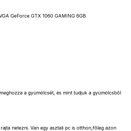
, EVGA GeForce GTX 1060 GAMING 6GB
m meghozza a gyümölcsét, és mint tudjuk a gyümölcsből
jta netezni. Van egy asztali pc is otthon,fõleg azon