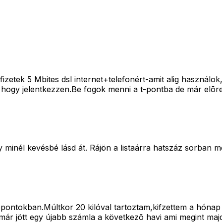
etek 5 Mbites dsl internet+telefonért-amit alig használok
l hogy jelentkezzen.Be fogok menni a t-pontba de már elõ
gy minél kevésbé lásd át. Rájön a listaárra hatszáz sorban
õpontokban.Múltkor 20 kilóval tartoztam,kifzettem a hón
ár jött egy újabb számla a következõ havi ami megint maj