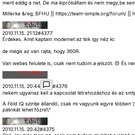
ment eddig a net. De ma kipróbáltam és nem megy,be sem 
Millerke &reg; BFHU || https://team-simple.org/forum/ || 
2010.11.15. 21:12
#
4377
Érdekes. Amit kaptam modemet az tök így néz ki:
de mégis az van rajta, hogy 360R.
Van webes felülete is, csak nem tudom a jelszót. 😞 És n
2010.11.15. 20:44
#
4376
nekem ugyanaz kell a kapcsolat létrehozáshoz és az smt
A Föld IQ szintje állandó, csak mi vagyunk egyre többen
pálinkát lehet főzni!\"
2010.11.15. 20:42
#
4375