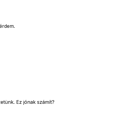
kérdem.
zetünk. Ez jónak számít?