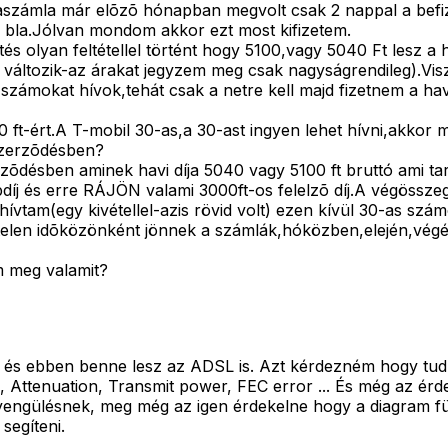
számla már elõzõ hónapban megvolt csak 2 nappal a befize
la bla.Jólvan mondom akkor ezt most kifizetem.
s olyan feltétellel történt hogy 5100,vagy 5040 Ft lesz a ha
áltozik-az árakat jegyzem meg csak nagyságrendileg).Visz
n számokat hívok,tehát csak a netre kell majd fizetnem a h
ft-ért.A T-mobil 30-as,a 30-ast ingyen lehet hívni,akkor 
szerzõdésben?
ésben aminek havi díja 5040 vagy 5100 ft bruttó ami tartal
apdíj és erre RÁJÖN valami 3000ft-os felelzõ díj.A végössz
hívtam(egy kivétellel-azis rövid volt) ezen kívül 30-as szá
rtelen idõközönként jönnek a számlák,hóközben,elején,vég
m meg valamit?
l, és ebben benne lesz az ADSL is. Azt kérdezném hogy tu
n, Attenuation, Transmit power, FEC error ... És még az ér
yengülésnek, meg még az igen érdekelne hogy a diagram fü
segíteni.