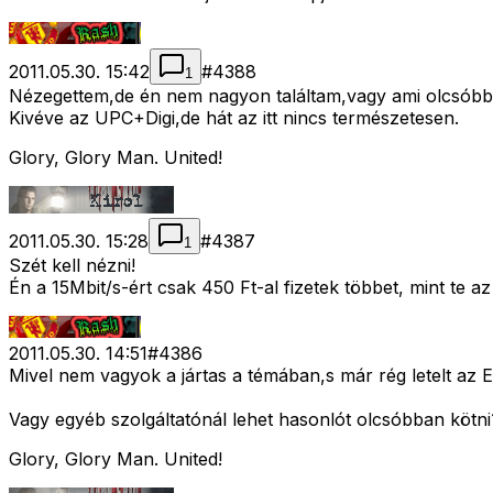
2011.05.30. 15:42
#
4388
1
Nézegettem,de én nem nagyon találtam,vagy ami olcsóbb is 
Kivéve az UPC+Digi,de hát az itt nincs természetesen.
Glory, Glory Man. United!
2011.05.30. 15:28
#
4387
1
Szét kell nézni!
Én a 15Mbit/s-ért csak 450 Ft-al fizetek többet, mint te az
2011.05.30. 14:51
#
4386
Mivel nem vagyok a jártas a témában,s már rég letelt az E
Vagy egyéb szolgáltatónál lehet hasonlót olcsóbban kötni
Glory, Glory Man. United!