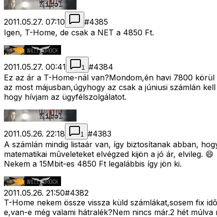
2011.05.27. 07:10
#
4385
Igen, T-Home, de csak a NET a 4850 Ft.
2011.05.27. 00:41
#
4384
1
Ez az ár a T-Home-nál van?Mondom,én havi 7800 körül fiz
az most májusban,úgyhogy az csak a júniusi számlán kel
hogy hívjam az ügyfélszolgálatot.
2011.05.26. 22:18
#
4383
1
A számlán mindig listaár van, így biztosítanak abban, ho
matematikai mûveleteket elvégzed kijön a jó ár, elvileg. 😄
Nekem a 15Mbit-es 4850 Ft legalábbis így jön ki.
2011.05.26. 21:50
#
4382
T-Home nekem össze vissza küld számlákat,sosem fix id
e,van-e még valami hátralék?Nem nincs már.2 hét múlva m