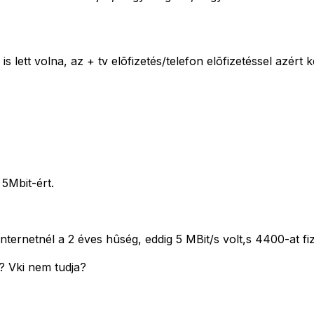
lett volna, az + tv elõfizetés/telefon elõfizetéssel azért 
 5Mbit-ért.
nternetnél a 2 éves hûség, eddig 5 MBit/s volt,s 4400-at fi
? Vki nem tudja?