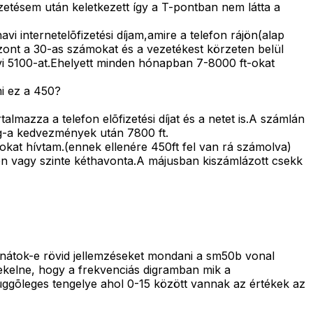
tésem után keletkezett így a T-pontban nem látta a
vi internetelõfizetési díjam,amire a telefon rájön(alap
ont a 30-as számokat és a vezetékest körzeten belül
avi 5100-at.Ehelyett minden hónapban 7-8000 ft-okat
mi ez a 450?
mazza a telefon elõfizetési díjat és a netet is.A számlán
eg-a kedvezmények után 7800 ft.
mokat hívtam.(ennek ellenére 450ft fel van rá számolva)
én vagy szinte kéthavonta.A májusban kiszámlázott csekk
dnátok-e rövid jellemzéseket mondani a sm50b vonal
dekelne, hogy a frekvenciás digramban mik a
ggõleges tengelye ahol 0-15 között vannak az értékek az