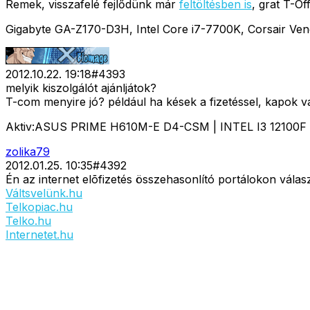
Remek, visszafelé fejlődünk már
feltöltésben is
, grat T-Of
Gigabyte GA-Z170-D3H, Intel Core i7-7700K, Corsair
2012.10.22. 19:18
#
4393
melyik kiszolgálót ajánljátok?
T-com menyire jó? például ha kések a fizetéssel, kapok va
Aktiv:ASUS PRIME H610M-E D4-CSM | INTEL I3 12100F 
zolika79
2012.01.25. 10:35
#
4392
Én az internet elõfizetés összehasonlító portálokon vála
Váltsvelünk.hu
Telkopiac.hu
Telko.hu
Internetet.hu