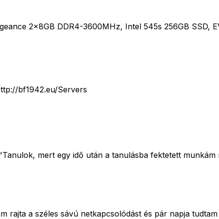
 Vengeance 2x8GB DDR4-3600MHz, Intel 545s 256GB SSD
http://bf1942.eu/Servers
 \"Tanulok, mert egy idő után a tanulásba fektetett munká
 rajta a széles sávú netkapcsolódást és pár napja tudtam ra