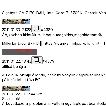
Gigabyte GA-Z170-D3H, Intel Core i7-7700K, Corsair
2011.01.30. 21:28
#
4380
Áh,közben kiderült mi lehet a megoldás,megoldottam.😊
Millerke &reg; BFHU || https://team-simple.org/forum/ || 
2011.01.22. 13:42
#
4379
1
állítsd be újra.
A Föld IQ szintje állandó, csak mi vagyunk egyre többen
pálinkát lehet főzni!\"
2011.01.22. 11:25
#
4378
Sziasztok!
A következõ a problémám: vettem egy laptopot,beállítottam