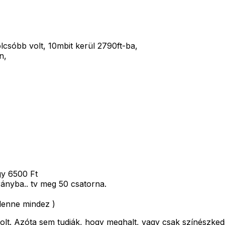
csóbb volt, 10mbit kerül 2790ft-ba,
n,
gy 6500 Ft
rányba.. tv meg 50 csatorna.
 lenne mindez )
t. Azóta sem tudják, hogy meghalt, vagy csak színészkedik