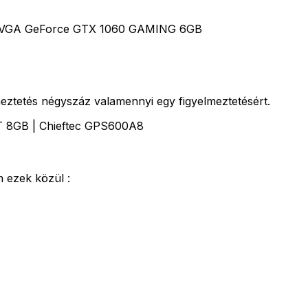
, EVGA GeForce GTX 1060 GAMING 6GB
meztetés négyszáz valamennyi egy figyelmeztetésért.
T 8GB | Chieftec GPS600A8
n ezek közül :