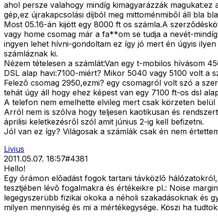
ahol persze valahogy mindíg kimagyarázzák magukat:ez a
gép,ez újrakapcsolási díjból meg mittoménmibõl áll bla b
Most 05.16-án kijött egy 8000 ft os számla.A szerzõdésköté
vagy home csomag már a fa**om se tudja a nevét-mindíg v
ingyen lehet hívni-gondoltam ez így jó mert én úgyis ilye
számláznak ki.
Nézem tételesen a számlát:Van egy t-mobilos hívásom 450 
DSL alap havi:7100-miért? Mikor 5040 vagy 5100 volt a 
Felezõ csomag 2950,ezmi? egy csomagról volt szó a szerzõd
tehát úgy áll hogy ehez képest van egy 7100 ft-os dsl al
A telefon nem emelhette elvileg mert csak körzeten belül 
Arról nem is szólva hogy teljesen kaotikusan és rendsze
áprilisi keletkezésrõl szól amit június 2-ig kell befizetni.
Jól van ez így? Világosak a számlák csak én nem értette
Livius
2011.05.07. 18:57
#
4381
Hello!
Egy órámon elõadást fogok tartani távközlõ hálózatokró
tesztjében lévõ fogalmakra és értékeikre pl.: Noise margi
legegyszerübb fizikai okoka a néholi szakadásoknak és g
milyen mennyiség és mi a mértékegysége. Köszi ha tudtok 