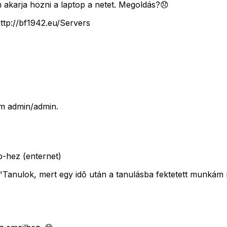
akarja hozni a laptop a netet. Megoldás?😞
http://bf1942.eu/Servers
em admin/admin.
p-hez (enternet)
 \"Tanulok, mert egy idő után a tanulásba fektetett munká