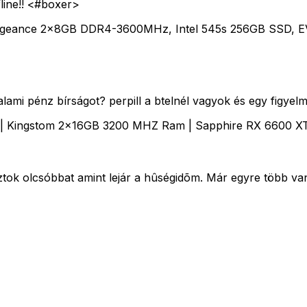
fline!! <#boxer>
 Vengeance 2x8GB DDR4-3600MHz, Intel 545s 256GB SSD
lami pénz bírságot? perpill a btelnél vagyok és egy figyel
| Kingstom 2x16GB 3200 MHZ Ram | Sapphire RX 6600 X
sztok olcsóbbat amint lejár a hûségidõm. Már egyre több va