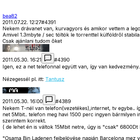
bea82
2011.07.22. 12:27
#
4391
Nekem drávanet van, kurvagyors és amikor vettem a legol
Amivel 1.3mbyte / sec töltök le torrenttel külföldrõl stabila
Csak ajánlani tudom õket
2011.05.30. 16:21
#
4390
Igen, ez a net telefonnal együtt van, így van kedvezmény.
Nézegessél pl. itt:
Tantusz
2011.05.30. 16:00
#
4389
Nekem T-nél van telefon(vezetékes),internet, tv egybe.. í
net 5Mbit.. telefon meg havi 1500 perc ingyen bármilyen i
szerintem korrekt.
( de lehet én is váltok 15Mbit netre, úgy is "csak" 6800Dt
"Osama Bin Ladenen fejbelövése napján Barcelona mez vol