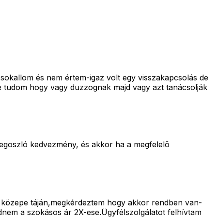
,sokallom és nem értem-igaz volt egy visszakapcsolás de
re tudom hogy vagy duzzognak majd vagy azt tanácsolják
 megoszló kedvezmény, és akkor ha a megfelelõ
ap közepe táján,megkérdeztem hogy akkor rendben van-
dnem a szokásos ár 2X-ese.Ügyfélszolgálatot felhívtam