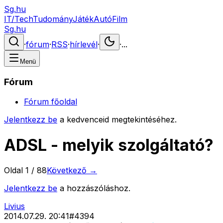
Sg.hu
IT/Tech
Tudomány
Játék
Autó
Film
Sg.hu
·
fórum
·
RSS
·
hírlevél
·
·
...
Menü
Fórum
Fórum főoldal
Jelentkezz be
a kedvenceid megtekintéséhez.
ADSL - melyik szolgáltató?
Oldal
1
/
88
Következő →
Jelentkezz be
a hozzászóláshoz.
Livius
2014.07.29. 20:41
#
4394