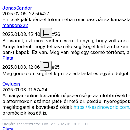
JonasSandor
2025.02.06. 22:50
#
27
Én csak játékpénzel tolom néha römi passziánsz kanaszt
manson222
2025.01.03. 15:40
#
26
Bocsánat, ezt most vettem észre. Lényeg, hogy volt anno 
Annyi történt, hogy felhasználó segítséget kért a chat-en,
ban-t kapok. Ez van. Meg van még egy csomó történet, ah
Plata
2025.01.03. 12:06
#
25
Meg gondolom segít el lopni az adataidat és egyéb dolgot
Owluxin
2025.01.03. 11:57
#
24
A magyar online kaszinók népszerűsége az utóbbi évekbe
platformokon számos játék érhető el, például nyerőgépek,
meglátogatni a következő oldalt
https://kaszinoworld.com
promóciók között is.
Utoljára szerkesztette: Owluxin, 2025.01.03. 11:58:13
Plata