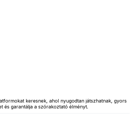
latformokat keresnek, ahol nyugodtan játszhatnak, gyors
ket és garantálja a szórakoztató élményt.