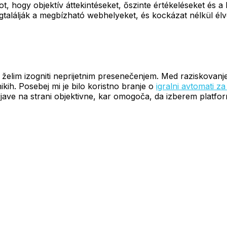
ot, hogy objektív áttekintéseket, őszinte értékeléseket és 
találják a megbízható webhelyeket, és kockázat nélkül él
e želim izogniti neprijetnim presenečenjem. Med raziskovanje
kih. Posebej mi je bilo koristno branje o
igralni avtomati za
merjave na strani objektivne, kar omogoča, da izberem platfo