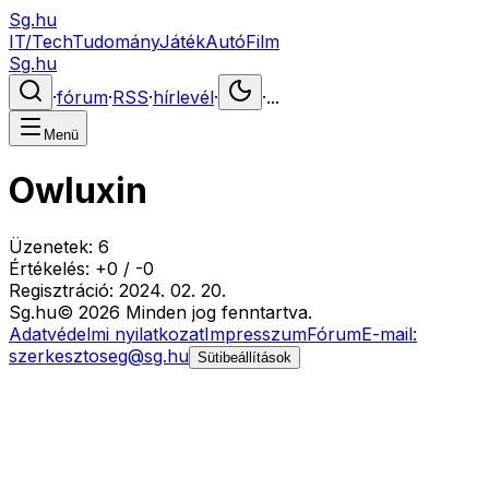
Sg.hu
IT/Tech
Tudomány
Játék
Autó
Film
Sg.hu
·
fórum
·
RSS
·
hírlevél
·
·
...
Menü
Owluxin
Üzenetek:
6
Értékelés:
+
0
/
-
0
Regisztráció:
2024. 02. 20.
Sg
.hu
©
2026
Minden jog fenntartva.
Adatvédelmi nyilatkozat
Impresszum
Fórum
E-mail:
szerkesztoseg@sg.hu
Sütibeállítások