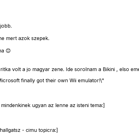
jobb.
ne mert azok szepek.
ma 😊
ka volt a jo magyar zene. Ide sorolnam a Bikini , elso emele
icrosoft finally got their own Wii emulator!\"
n mindenkinek ugyan az lenne az isteni tema:]
hallgatsz - cimu topicra:]