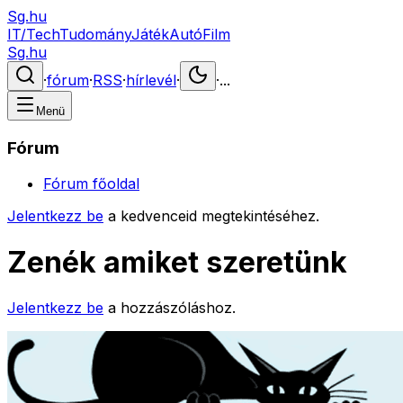
Sg.hu
IT/Tech
Tudomány
Játék
Autó
Film
Sg.hu
·
fórum
·
RSS
·
hírlevél
·
·
...
Menü
Fórum
Fórum főoldal
Jelentkezz be
a kedvenceid megtekintéséhez.
Zenék amiket szeretünk
Jelentkezz be
a hozzászóláshoz.