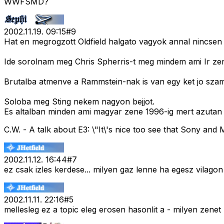
WWFSMD?
2002.11.19. 09:15
#
9
Hat en megrogzott Oldfield halgato vagyok annal nincsen 
Ide sorolnam meg Chris Spherris-t meg mindem ami Ir ze
Brutalba atmenve a Rammstein-nak is van egy ket jo sza
Soloba meg Sting nekem nagyon bejjot.
Es altalban minden ami magyar zene 1996-ig mert azutan rit
C.W. - A talk about E3: \"It\'s nice too see that Sony and M
2002.11.12. 16:44
#
7
ez csak izles kerdese... milyen gaz lenne ha egesz vilago
2002.11.11. 22:16
#
5
mellesleg ez a topic eleg erosen hasonlit a - milyen zenet 