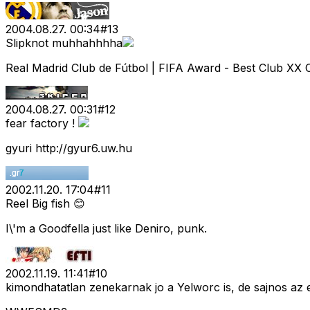
2004.08.27. 00:34
#
13
Slipknot muhhahhhha
Real Madrid Club de Fútbol | FIFA Award - Best Club XX 
2004.08.27. 00:31
#
12
fear factory !
gyuri http://gyur6.uw.hu
2002.11.20. 17:04
#
11
Reel Big fish 😊
I\'m a Goodfella just like Deniro, punk.
2002.11.19. 11:41
#
10
kimondhatatlan zenekarnak jo a Yelworc is, de sajnos az