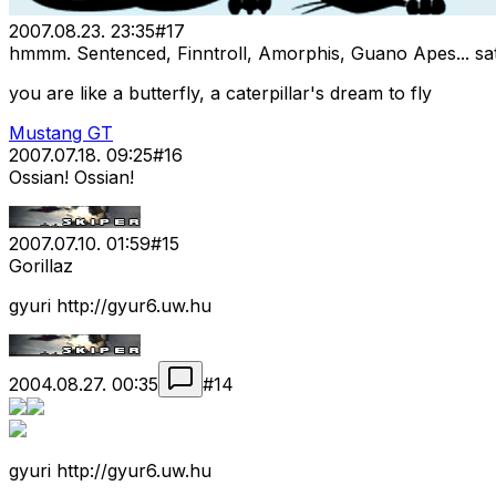
2007.08.23. 23:35
#
17
hmmm. Sentenced, Finntroll, Amorphis, Guano Apes... sat
you are like a butterfly, a caterpillar's dream to fly
Mustang GT
2007.07.18. 09:25
#
16
Ossian! Ossian!
2007.07.10. 01:59
#
15
Gorillaz
gyuri http://gyur6.uw.hu
2004.08.27. 00:35
#
14
gyuri http://gyur6.uw.hu