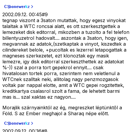
2002.09.12. 00:45
#
9
tegnap viszont a 3saton mutattak, hogy egesz vinyokat
talaltak a WTC roncsai alatt, es ott szerkesztgettek a
lemezeket disk editorral, mikozben a tuzolto a fel telefon
billentyuzetrol hadovalt.... aszontak a 3saton, hogy igen,
megvannak az adatok,(szetkaptak a vinyot, kiszedtek a
cilindereket belole, +pucoltak es lezerrel letapogattak a
magneses szerkezetet, ezt klonoztak egy masik
lemezre, igy disk editorral szerkeszthettek az adatokat
%-)) szal a porra tort gepekrol ennyit.... csak
hivatalosan tortek porra, szerintem nem veletlenul a
WTCnek szalltak neki, allitolag nagy penzmozgasok
voltak par nappal elotte, amit a WTC gepei rogzitettek,
kreditkartya csalasrol szolt a fama, de lehetett barmi
mas is... szal xaktas ez nagyon....
Morajlik szárnyainktól az ég, megreszket léptünktől a
Föld. S az Ember meghajol a Sharaq népe előtt.
2002.09.12. 00:36
#
8