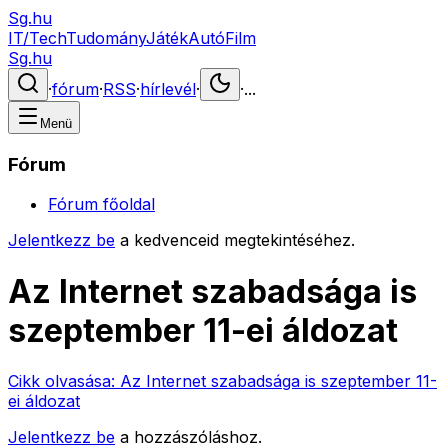
Sg.hu
IT/Tech
Tudomány
Játék
Autó
Film
Sg.hu
·
fórum
·
RSS
·
hírlevél
·
·
...
Menü
Fórum
Fórum főoldal
Jelentkezz be
a kedvenceid megtekintéséhez.
Az Internet szabadsága is
szeptember 11-ei áldozat
Cikk olvasása:
Az Internet szabadsága is szeptember 11-
ei áldozat
Jelentkezz be
a hozzászóláshoz.