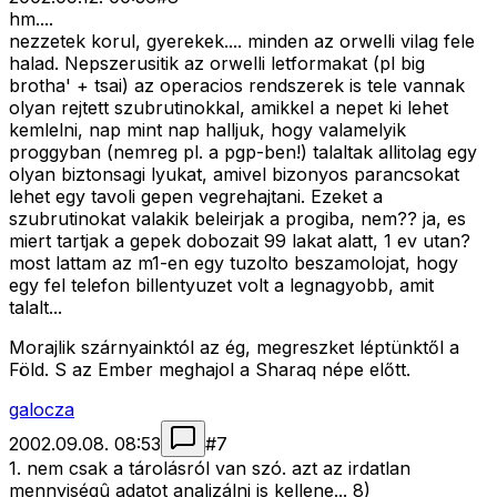
hm....
nezzetek korul, gyerekek.... minden az orwelli vilag fele
halad. Nepszerusitik az orwelli letformakat (pl big
brotha' + tsai) az operacios rendszerek is tele vannak
olyan rejtett szubrutinokkal, amikkel a nepet ki lehet
kemlelni, nap mint nap halljuk, hogy valamelyik
proggyban (nemreg pl. a pgp-ben!) talaltak allitolag egy
olyan biztonsagi lyukat, amivel bizonyos parancsokat
lehet egy tavoli gepen vegrehajtani. Ezeket a
szubrutinokat valakik beleirjak a progiba, nem?? ja, es
miert tartjak a gepek dobozait 99 lakat alatt, 1 ev utan?
most lattam az m1-en egy tuzolto beszamolojat, hogy
egy fel telefon billentyuzet volt a legnagyobb, amit
talalt...
Morajlik szárnyainktól az ég, megreszket léptünktől a
Föld. S az Ember meghajol a Sharaq népe előtt.
galocza
2002.09.08. 08:53
#
7
1. nem csak a tárolásról van szó. azt az irdatlan
mennyiségû adatot analizálni is kellene... 8)