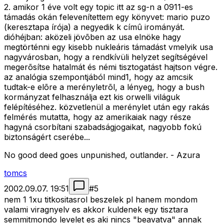
2. amikor 1 éve volt egy topic itt az sg-n a 0911-es
támadás okán felevenítettem egy könyvet: mario puzo
(keresztapa írója) a negyedik k címû irományát.
dióhéjban: aközeli jövõben az usa elnöke hagy
megtörténni egy kisebb nukleáris támadást vmelyik usa
nagyvárosban, hogy a rendkívüli helyzet segítségével
megerõsítse hatalmát és némi tisztogatást hajtson végre.
az analógia szempontjából mind1, hogy az amcsik
tudtak-e elõre a merényletrõl, a lényeg, hogy a bush
kormányzat felhasználja ezt kis orwelli világuk
felépítéséhez. közvetlenül a merénylet után egy rakás
felmérés mutatta, hogy az amerikaiak nagy része
hagyná csorbítani szabadságjogaikat, nagyobb fokú
biztonságért cserébe...
No good deed goes unpunished, outlander. - Azura
tomcs
2002.09.07. 19:51
#
5
nem 1 1xu titkositasrol beszelek pl hanem mondom
valami viragnyelv es akkor kuldenek egy tisztara
semmitmondo levelet es aki nincs "beavatva" annak