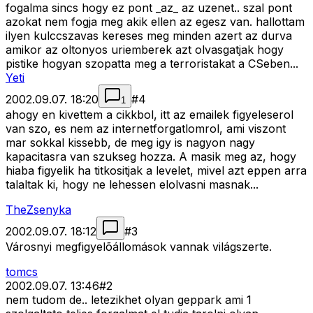
fogalma sincs hogy ez pont _az_ az uzenet.. szal pont
azokat nem fogja meg akik ellen az egesz van. hallottam
ilyen kulccszavas kereses meg minden azert az durva
amikor az oltonyos uriemberek azt olvasgatjak hogy
pistike hogyan szopatta meg a terroristakat a CSeben...
Yeti
2002.09.07. 18:20
#
4
1
ahogy en kivettem a cikkbol, itt az emailek figyeleserol
van szo, es nem az internetforgatlomrol, ami viszont
mar sokkal kissebb, de meg igy is nagyon nagy
kapacitasra van szukseg hozza. A masik meg az, hogy
hiaba figyelik ha titkositjak a levelet, mivel azt eppen arra
talaltak ki, hogy ne lehessen elolvasni masnak...
TheZsenyka
2002.09.07. 18:12
#
3
Városnyi megfigyelõállomások vannak világszerte.
tomcs
2002.09.07. 13:46
#
2
nem tudom de.. letezikhet olyan geppark ami 1