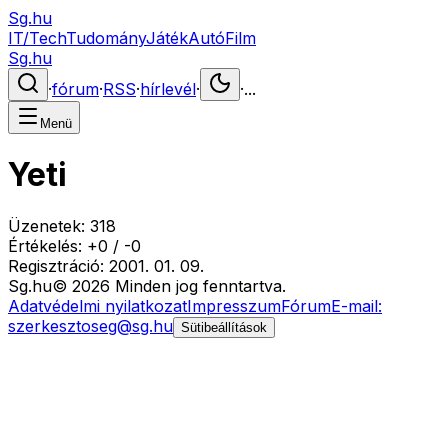
Sg.hu
IT/Tech
Tudomány
Játék
Autó
Film
Sg.hu
·
fórum
·
RSS
·
hírlevél
·
·
...
Menü
Yeti
Üzenetek:
318
Értékelés:
+
0
/
-
0
Regisztráció:
2001. 01. 09.
Sg
.hu
©
2026
Minden jog fenntartva.
Adatvédelmi nyilatkozat
Impresszum
Fórum
E-mail:
szerkesztoseg@sg.hu
Sütibeállítások