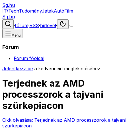
Sg.hu
IT/Tech
Tudomány
Játék
Autó
Film
Sg.hu
·
fórum
·
RSS
·
hírlevél
·
·
...
Menü
Fórum
Fórum főoldal
Jelentkezz be
a kedvenceid megtekintéséhez.
Terjednek az AMD
processzorok a tajvani
szürkepiacon
Cikk olvasása:
Terjednek az AMD processzorok a tajvani
szürkepiacon