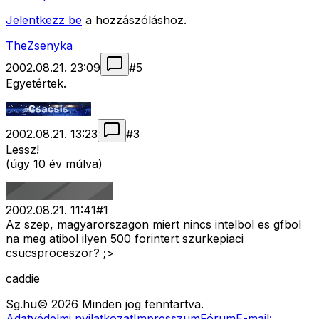
Jelentkezz be
a hozzászóláshoz.
TheZsenyka
2002.08.21. 23:09
#
5
Egyetértek.
2002.08.21. 13:23
#
3
Lessz!
(úgy 10 év múlva)
2002.08.21. 11:41
#
1
Az szep, magyarorszagon miert nincs intelbol es gfbol
na meg atibol ilyen 500 forintert szurkepiaci
csucsproceszor? ;>
caddie
Sg
.hu
©
2026
Minden jog fenntartva.
Adatvédelmi nyilatkozat
Impresszum
Fórum
E-mail: