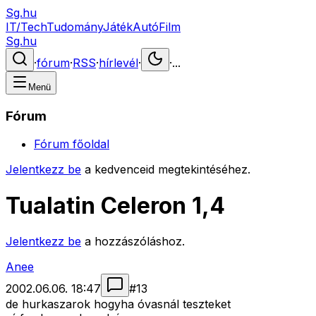
Sg.hu
IT/Tech
Tudomány
Játék
Autó
Film
Sg.hu
·
fórum
·
RSS
·
hírlevél
·
·
...
Menü
Fórum
Fórum főoldal
Jelentkezz be
a kedvenceid megtekintéséhez.
Tualatin Celeron 1,4
Jelentkezz be
a hozzászóláshoz.
Anee
2002.06.06. 18:47
#
13
de hurkaszarok hogyha óvasnál teszteket