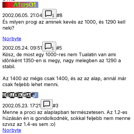
2002.06.05. 21:04
#
8
1
És milyen progi az aminek kevés az 1000, és 1290 kell
neki?
Norbyte
2002.05.24. 09:51
#
5
1
Kösz, de most egy 1000-res nem Tualatin van ami
idõnként 1350-en is megy, nagy melegben az 1290 a
stabil.
Az 1400 az mégis csak 1400, és az az alap, annál már
csak feljebb lehet menni.
2002.05.23. 17:21
#
3
Menne a proci az alaplapban természetesen. Az 1.2-es
húzásán én is gondolkodnék, sokkal feljebb nem menne
szvsz az 1.4-es sem :o)
Norbyte