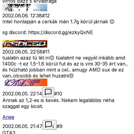
vírfos bazz s krvadrága
2002.06.06. 12:38
#
12
Intel honlapján a cerkák mán 1.7g körül járnak 😊
sg discord: https://discord.gg/ezkyQvNE
2002.06.05. 22:58
#
11
tualatin azaz tú lét in😊 túalatint ne vegyél inkább amd
1400c -t ez 1.5-1.6 körül fut és az is vmi 30-35 ért van..
és húzható jobban mint a cel.. amugy AMD sux de ez
van..olcsobb és lehet huzatni😞
2002.06.05. 22:14
#
10
Annak az 1,2-es is kevés. Nekem legalábbis néha
szaggat egy kicsit.
Anee
2002.06.05. 21:47
#
9
1
GTA3