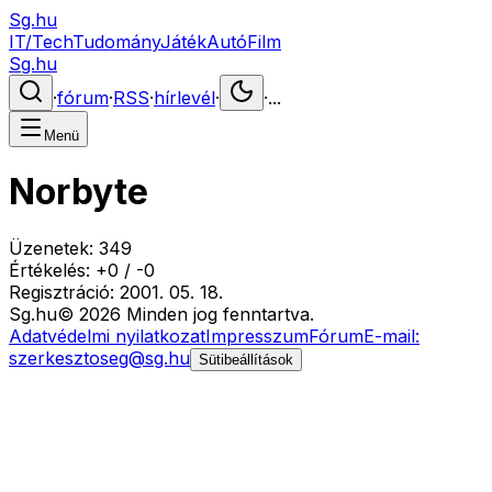
Sg.hu
IT/Tech
Tudomány
Játék
Autó
Film
Sg.hu
·
fórum
·
RSS
·
hírlevél
·
·
...
Menü
Norbyte
Üzenetek:
349
Értékelés:
+
0
/
-
0
Regisztráció:
2001. 05. 18.
Sg
.hu
©
2026
Minden jog fenntartva.
Adatvédelmi nyilatkozat
Impresszum
Fórum
E-mail:
szerkesztoseg@sg.hu
Sütibeállítások