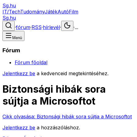
Sg.hu
IT/Tech
Tudomány
Játék
Autó
Film
Sg.hu
·
fórum
·
RSS
·
hírlevél
·
·
...
Menü
Fórum
Fórum főoldal
Jelentkezz be
a kedvenceid megtekintéséhez.
Biztonsági hibák sora
sújtja a Microsoftot
Cikk olvasása:
Biztonsági hibák sora sújtja a Microsoftot
Jelentkezz be
a hozzászóláshoz.