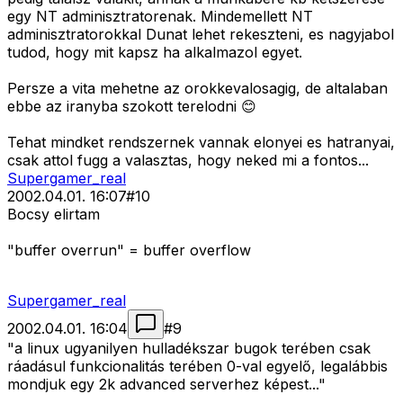
egy NT adminisztratorenak. Mindemellett NT
adminisztratorokkal Dunat lehet rekeszteni, es nagyjabol
tudod, hogy mit kapsz ha alkalmazol egyet.
Persze a vita mehetne az orokkevalosagig, de altalaban
ebbe az iranyba szokott terelodni 😊
Tehat mindket rendszernek vannak elonyei es hatranyai,
csak attol fugg a valasztas, hogy neked mi a fontos...
Supergamer_real
2002.04.01. 16:07
#
10
Bocsy elirtam
"buffer overrun" = buffer overflow
Supergamer_real
2002.04.01. 16:04
#
9
"a linux ugyanilyen hulladékszar bugok terében csak
ráadásul funkcionalitás terében 0-val egyelő, legalábbis
mondjuk egy 2k advanced serverhez képest..."