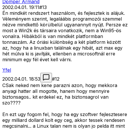
Dömper Ármánd
2002.04.01. 19:11
#
13
Én mindkét rendszert használom, és fejlesztek is alájuk.
Véleményem szerint, legaláábis programozói szemmel
nézve mindkettő körülbelül ugyanannyit nyújt. Persze ez
most a Win2k és társaira vonatkozik, nem a Win95-ös
vonalra. Hibákból is van mindkét platformban
tonnaszám. Az óriási különbség a két platform között
az, hogy ha a linuxban találnak egy hibát, azt max egy
hét múlva ki is javítják, ellenben a microsoftnál erre
minimum egy fél évet kell várni.
Yfel
2002.04.01. 18:53
#
12
CSak neked nem kene parazni azon, hogy mekkora
anyagi hatter all mogotte, hanem hogy mennyire
biztonsagos.. kit erdekel ez, ha biztonsagrol van
szo????
En ezt ugy fogom fel, hogy ha egy szoftver fejlesztesere
egy milliard dollard kolt egy ceg, akkor tessek rendesen
megcsinalni... a Linux talan nem is olyan jo pelda itt mint