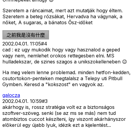
Szeretem a ráncaimat, mert azt mutatják hogy éltem.
Szeretem a beteg rózsákat, Hervadva ha vágynak, a
nőket, A sugaras, a bánatos Ősz-időket
2002.04.01. 11:05
#
4
cad : ez ugy mukodik hogy vagy hasznalod a geped
vagy nem, nemlehet orokos rettegesben elni. MS
hulladekszar, de szines szagos a unikszokelleneben 😉
Ha meg velem lenne problemad. minden hetfon-kedden,
csutortokon-penteken megtalalsz a Telepy uti Pitbull
Gymben. Keresd a "kokszost" en vagyok az.
galocza
2002.04.01. 10:59
#
3
akárhogy is, rossz stratégia volt ez a biztonságos
szoftver-szöveg. senki (se az ms se más) nem tud
atombiztos cuccot készíteni, így viszont akárhányszor
előkerül egy újabb lyuk, idézik ezt a kijelentést...