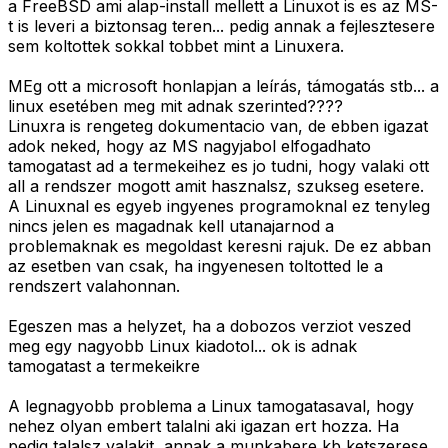
a FreeBSD ami alap-install mellett a Linuxot is es az MS-
t is leveri a biztonsag teren... pedig annak a fejlesztesere
sem koltottek sokkal tobbet mint a Linuxera.
MEg ott a microsoft honlapjan a leírás, támogatás stb... a
linux esetében meg mit adnak szerinted????
Linuxra is rengeteg dokumentacio van, de ebben igazat
adok neked, hogy az MS nagyjabol elfogadhato
tamogatast ad a termekeihez es jo tudni, hogy valaki ott
all a rendszer mogott amit hasznalsz, szukseg esetere.
A Linuxnal es egyeb ingyenes programoknal ez tenyleg
nincs jelen es magadnak kell utanajarnod a
problemaknak es megoldast keresni rajuk. De ez abban
az esetben van csak, ha ingyenesen toltotted le a
rendszert valahonnan.
Egeszen mas a helyzet, ha a dobozos verziot veszed
meg egy nagyobb Linux kiadotol... ok is adnak
tamogatast a termekeikre
A legnagyobb problema a Linux tamogatasaval, hogy
nehez olyan embert talalni aki igazan ert hozza. Ha
pedig talalsz valakit, annak a munkabere kb ketszerese