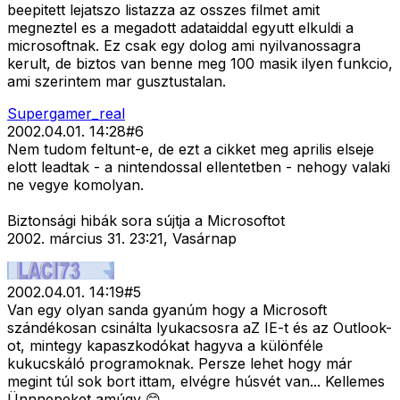
beepitett lejatszo listazza az osszes filmet amit
megneztel es a megadott adataiddal egyutt elkuldi a
microsoftnak. Ez csak egy dolog ami nyilvanossagra
kerult, de biztos van benne meg 100 masik ilyen funkcio,
ami szerintem mar gusztustalan.
Supergamer_real
2002.04.01. 14:28
#
6
Nem tudom feltunt-e, de ezt a cikket meg aprilis elseje
elott leadtak - a nintendossal ellentetben - nehogy valaki
ne vegye komolyan.
Biztonsági hibák sora sújtja a Microsoftot
2002. március 31. 23:21, Vasárnap
2002.04.01. 14:19
#
5
Van egy olyan sanda gyanúm hogy a Microsoft
szándékosan csinálta lyukacsosra aZ IE-t és az Outlook-
ot, mintegy kapaszkodókat hagyva a különféle
kukucskáló programoknak. Persze lehet hogy már
megint túl sok bort ittam, elvégre húsvét van... Kellemes
Ünnnepeket amúgy 😊