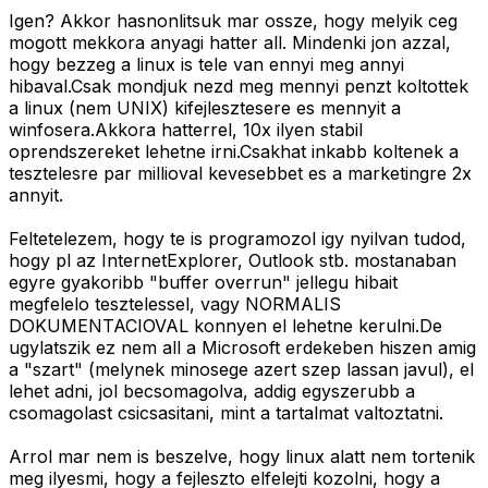
Igen? Akkor hasnonlitsuk mar ossze, hogy melyik ceg
mogott mekkora anyagi hatter all. Mindenki jon azzal,
hogy bezzeg a linux is tele van ennyi meg annyi
hibaval.Csak mondjuk nezd meg mennyi penzt koltottek
a linux (nem UNIX) kifejlesztesere es mennyit a
winfosera.Akkora hatterrel, 10x ilyen stabil
oprendszereket lehetne irni.Csakhat inkabb koltenek a
tesztelesre par millioval kevesebbet es a marketingre 2x
annyit.
Feltetelezem, hogy te is programozol igy nyilvan tudod,
hogy pl az InternetExplorer, Outlook stb. mostanaban
egyre gyakoribb "buffer overrun" jellegu hibait
megfelelo tesztelessel, vagy NORMALIS
DOKUMENTACIOVAL konnyen el lehetne kerulni.De
ugylatszik ez nem all a Microsoft erdekeben hiszen amig
a "szart" (melynek minosege azert szep lassan javul), el
lehet adni, jol becsomagolva, addig egyszerubb a
csomagolast csicsasitani, mint a tartalmat valtoztatni.
Arrol mar nem is beszelve, hogy linux alatt nem tortenik
meg ilyesmi, hogy a fejleszto elfelejti kozolni, hogy a