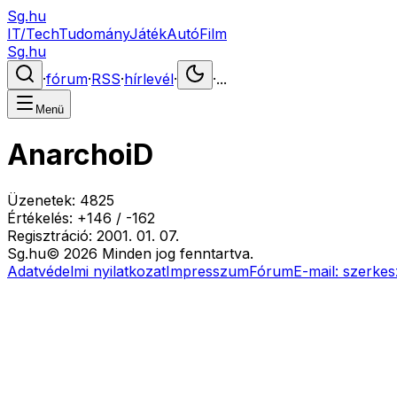
Sg.hu
IT/Tech
Tudomány
Játék
Autó
Film
Sg.hu
·
fórum
·
RSS
·
hírlevél
·
·
...
Menü
AnarchoiD
Üzenetek:
4825
Értékelés:
+
146
/
-
162
Regisztráció:
2001. 01. 07.
Sg
.hu
©
2026
Minden jog fenntartva.
Adatvédelmi nyilatkozat
Impresszum
Fórum
E-mail:
szerkes