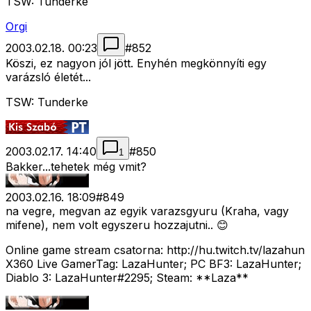
TSW: Tunderke
Orgi
2003.02.18. 00:23
#
852
Köszi, ez nagyon jól jött. Enyhén megkönnyíti egy
varázsló életét...
TSW: Tunderke
2003.02.17. 14:40
#
850
1
Bakker...tehetek még vmit?
2003.02.16. 18:09
#
849
na vegre, megvan az egyik varazsgyuru (Kraha, vagy
mifene), nem volt egyszeru hozzajutni.. 😊
Online game stream csatorna: http://hu.twitch.tv/lazahun
X360 Live GamerTag: LazaHunter; PC BF3: LazaHunter;
Diablo 3: LazaHunter#2295; Steam: **Laza**