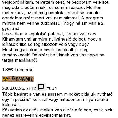
végigpróbáltam, felvettem õket, fejbedobtam vele sõt
még oda is adtam neki, de semmi reakció. Mentem
meteorhoz, azzal meg nemtok semmit se csinálni,
gondolom azért mert vmi nem stimmel. A program
mintha nem venné tudomásul, hogy nálam van a 2.
gyûrû is!
Leszedtem a legutolsó patchet, semmi változás.
Kihagytam vmi annyira nyilvánvaló dolgot, hogy a
leírások 1ike se foglalkozott vele vagy bug?
Most megsasolom a hivatalos oldalt is, még
reménykedek! De azért ha vkinek van vmi tippje ne
tartsa magában😊
TSW: Tunderke
2003.02.26. 21:12
#
864
Több bejárat is van és asszem mindkét oldaluk nyitható
egy "speciális" kereszt vagy mitudomén milyen alakú
kulccsal.
Közvetlen az ajtók mellett van a zár a falban, csak picit
nehéz észrevenni egyiket-másikat.