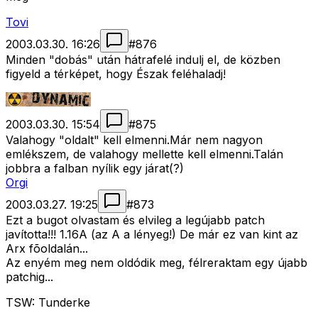
Tovi
2003.03.30. 16:26
#
876
Minden "dobás" után hátrafelé indulj el, de közben
figyeld a térképet, hogy Észak feléhaladj!
2003.03.30. 15:54
#
875
Valahogy "oldalt" kell elmenni.Már nem nagyon
emlékszem, de valahogy mellette kell elmenni.Talán
jobbra a falban nyílik egy járat(?)
Orgi
2003.03.27. 19:25
#
873
Ezt a bugot olvastam és elvileg a legújabb patch
javította!!! 1.16A (az A a lényeg!) De már ez van kint az
Arx fõoldalán...
Az enyém meg nem oldódik meg, félreraktam egy újabb
patchig...
TSW: Tunderke