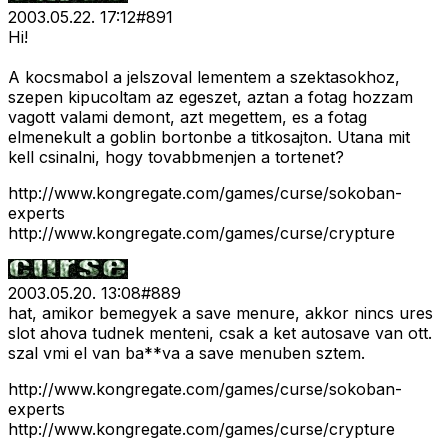
2003.05.22. 17:12
#
891
Hi!
A kocsmabol a jelszoval lementem a szektasokhoz,
szepen kipucoltam az egeszet, aztan a fotag hozzam
vagott valami demont, azt megettem, es a fotag
elmenekult a goblin bortonbe a titkosajton. Utana mit
kell csinalni, hogy tovabbmenjen a tortenet?
http://www.kongregate.com/games/curse/sokoban-
experts
http://www.kongregate.com/games/curse/crypture
2003.05.20. 13:08
#
889
hat, amikor bemegyek a save menure, akkor nincs ures
slot ahova tudnek menteni, csak a ket autosave van ott.
szal vmi el van ba**va a save menuben sztem.
http://www.kongregate.com/games/curse/sokoban-
experts
http://www.kongregate.com/games/curse/crypture