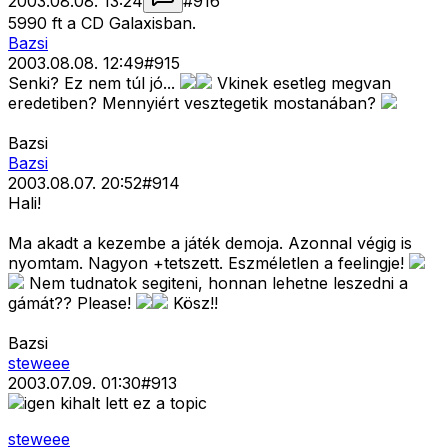
2003.08.08. 13:24
#
916
5990 ft a CD Galaxisban.
Bazsi
2003.08.08. 12:49
#
915
Senki? Ez nem túl jó...
Vkinek esetleg megvan
eredetiben? Mennyiért vesztegetik mostanában?
Bazsi
Bazsi
2003.08.07. 20:52
#
914
Hali!
Ma akadt a kezembe a játék demoja. Azonnal végig is
nyomtam. Nagyon +tetszett. Eszméletlen a feelingje!
Nem tudnatok segiteni, honnan lehetne leszedni a
gámát?? Please!
Kösz!!
Bazsi
steweee
2003.07.09. 01:30
#
913
igen kihalt lett ez a topic
steweee