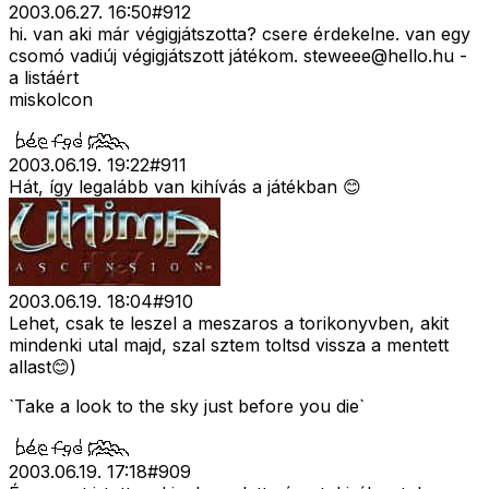
2003.06.27. 16:50
#
912
hi. van aki már végigjátszotta? csere érdekelne. van egy
csomó vadiúj végigjátszott játékom.
steweee@hello.hu
-
a listáért
miskolcon
2003.06.19. 19:22
#
911
Hát, így legalább van kihívás a játékban 😊
2003.06.19. 18:04
#
910
Lehet, csak te leszel a meszaros a torikonyvben, akit
mindenki utal majd, szal sztem toltsd vissza a mentett
allast😊)
`Take a look to the sky just before you die`
2003.06.19. 17:18
#
909