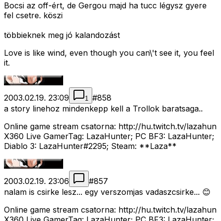
Bocsi az off-ért, de Gergou majd ha tucc légysz gyere
fel csetre. köszi
többieknek meg jó kalandozást
Love is like wind, even though you can\'t see it, you feel
it.
2003.02.19. 23:09
#
858
1
a story linehoz mindenkepp kell a Trollok baratsaga..
Online game stream csatorna: http://hu.twitch.tv/lazahun
X360 Live GamerTag: LazaHunter; PC BF3: LazaHunter;
Diablo 3: LazaHunter#2295; Steam: **Laza**
2003.02.19. 23:06
#
857
nalam is csirke lesz... egy verszomjas vadaszcsirke... 😊
Online game stream csatorna: http://hu.twitch.tv/lazahun
X360 Live GamerTag: LazaHunter; PC BF3: LazaHunter;