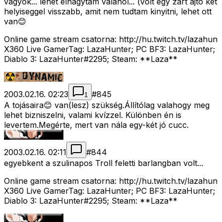
vagyok... lehet elhagytam valahol... (volt egy zart ajto ket
helyiseggel visszabb, amit nem tudtam kinyitni, lehet ott
van😊
Online game stream csatorna: http://hu.twitch.tv/lazahun
X360 Live GamerTag: LazaHunter; PC BF3: LazaHunter;
Diablo 3: LazaHunter#2295; Steam: **Laza**
2003.02.16. 02:23
#
845
1
A tojásaira😊 van(lesz) szükség.Állítólag valahogy meg
lehet bizniszelni, valami kvízzel. Különben én is
levertem.Megérte, mert van nála egy-két jó cucc.
2003.02.16. 02:11
#
844
egyebkent a szulinapos Troll feletti barlangban volt...
Online game stream csatorna: http://hu.twitch.tv/lazahun
X360 Live GamerTag: LazaHunter; PC BF3: LazaHunter;
Diablo 3: LazaHunter#2295; Steam: **Laza**