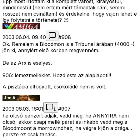
Épp most irtottam ki a komplett várost, királyostul,
mindenestül (nem értem mért támadtak rám, semmi
rosszat nem csináltam) és érdekelne, hogy vajon lehet-e
így folytatni a történetet? 😊
2003.06.04. 09:40
#
908
Ok. Remélem a Bloodmon is a Tribunal árában (4000.-)
jön ki, annyiért elsõ körben megvenném.
De az Arx is esélyes.
906: lemezmelléklet. Hozd este az alaplapot!!!
A pisztácia elfogyott, csokoládé nem is volt.
2003.06.03. 16:01
#
907
1
ha olcsó pénzért adják, vedd meg. ha ANNYIRA nem
olcsó, akkor csapj mellé párat és inkább vedd meg a
Bloodmoont a morrowindhez, ha végre kijön a drága...
persze ez csak tanács.