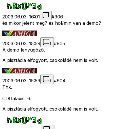
2003.06.03. 16:01
#
906
és mikor jelent meg? és hol/min van a demo?
2003.06.03. 15:59
#
905
1
A demo lenyûgözõ.
A pisztácia elfogyott, csokoládé nem is volt.
2003.06.03. 15:59
#
904
1
Thx.
CDGalaxis, 6.
A pisztácia elfogyott, csokoládé nem is volt.