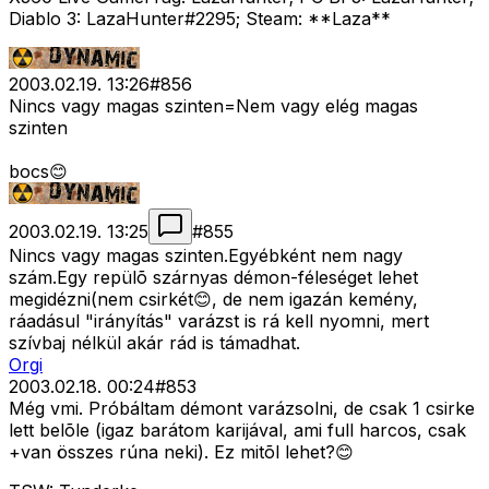
Diablo 3: LazaHunter#2295; Steam: **Laza**
2003.02.19. 13:26
#
856
Nincs vagy magas szinten=Nem vagy elég magas
szinten
bocs😊
2003.02.19. 13:25
#
855
Nincs vagy magas szinten.Egyébként nem nagy
szám.Egy repülõ szárnyas démon-féleséget lehet
megidézni(nem csirkét😊, de nem igazán kemény,
ráadásul "irányítás" varázst is rá kell nyomni, mert
szívbaj nélkül akár rád is támadhat.
Orgi
2003.02.18. 00:24
#
853
Még vmi. Próbáltam démont varázsolni, de csak 1 csirke
lett belõle (igaz barátom karijával, ami full harcos, csak
+van összes rúna neki). Ez mitõl lehet?😊