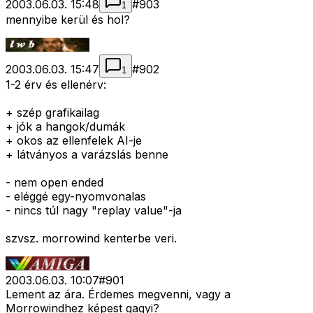
2003.06.03. 15:48
#
903
1
mennyibe kerül és hol?
2003.06.03. 15:47
#
902
1
1-2 érv és ellenérv:
+ szép grafikailag
+ jók a hangok/dumák
+ okos az ellenfelek AI-je
+ látványos a varázslás benne
- nem open ended
- eléggé egy-nyomvonalas
- nincs túl nagy "replay value"-ja
szvsz. morrowind kenterbe veri.
2003.06.03. 10:07
#
901
Lement az ára. Érdemes megvenni, vagy a
Morrowindhez képest gagyi?