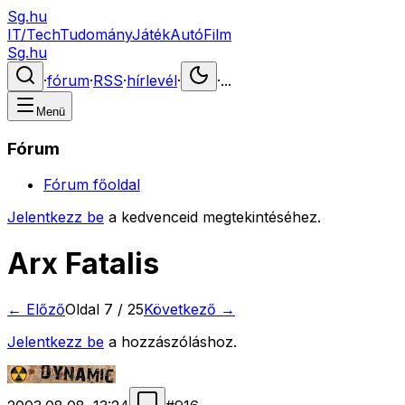
Sg.hu
IT/Tech
Tudomány
Játék
Autó
Film
Sg.hu
·
fórum
·
RSS
·
hírlevél
·
·
...
Menü
Fórum
Fórum főoldal
Jelentkezz be
a kedvenceid megtekintéséhez.
Arx Fatalis
← Előző
Oldal
7
/
25
Következő →
Jelentkezz be
a hozzászóláshoz.