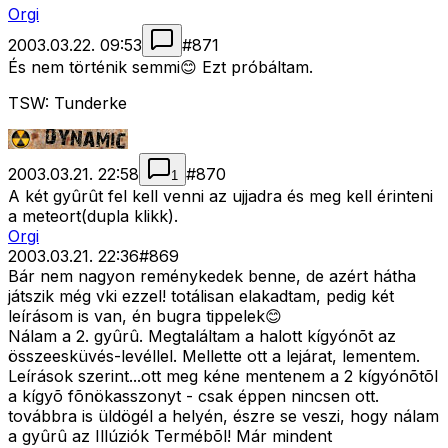
Orgi
2003.03.22. 09:53
#
871
És nem történik semmi😊 Ezt próbáltam.
TSW: Tunderke
2003.03.21. 22:58
#
870
1
A két gyûrût fel kell venni az ujjadra és meg kell érinteni
a meteort(dupla klikk).
Orgi
2003.03.21. 22:36
#
869
Bár nem nagyon reménykedek benne, de azért hátha
játszik még vki ezzel! totálisan elakadtam, pedig két
leírásom is van, én bugra tippelek😊
Nálam a 2. gyûrû. Megtaláltam a halott kígyónõt az
összeesküvés-levéllel. Mellette ott a lejárat, lementem.
Leírások szerint...ott meg kéne mentenem a 2 kígyónõtõl
a kígyõ fõnökasszonyt - csak éppen nincsen ott.
továbbra is üldögél a helyén, észre se veszi, hogy nálam
a gyûrû az Illúziók Termébõl! Már mindent