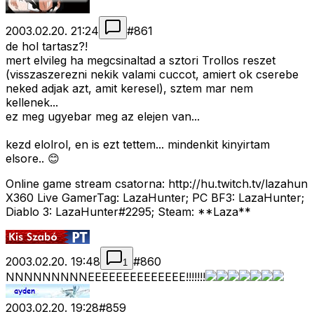
2003.02.20. 21:24
#
861
de hol tartasz?!
mert elvileg ha megcsinaltad a sztori Trollos reszet
(visszaszerezni nekik valami cuccot, amiert ok cserebe
neked adjak azt, amit keresel), sztem mar nem
kellenek...
ez meg ugyebar meg az elejen van...
kezd elolrol, en is ezt tettem... mindenkit kinyirtam
elsore.. 😊
Online game stream csatorna: http://hu.twitch.tv/lazahun
X360 Live GamerTag: LazaHunter; PC BF3: LazaHunter;
Diablo 3: LazaHunter#2295; Steam: **Laza**
2003.02.20. 19:48
#
860
1
NNNNNNNNNEEEEEEEEEEEEEE!!!!!!!
2003.02.20. 19:28
#
859