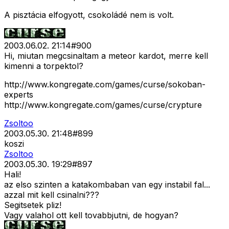
A pisztácia elfogyott, csokoládé nem is volt.
2003.06.02. 21:14
#
900
Hi, miutan megcsinaltam a meteor kardot, merre kell
kimenni a torpektol?
http://www.kongregate.com/games/curse/sokoban-
experts
http://www.kongregate.com/games/curse/crypture
Zsoltoo
2003.05.30. 21:48
#
899
koszi
Zsoltoo
2003.05.30. 19:29
#
897
Hali!
az elso szinten a katakombaban van egy instabil fal...
azzal mit kell csinalni???
Segitsetek pliz!
Vagy valahol ott kell tovabbjutni, de hogyan?