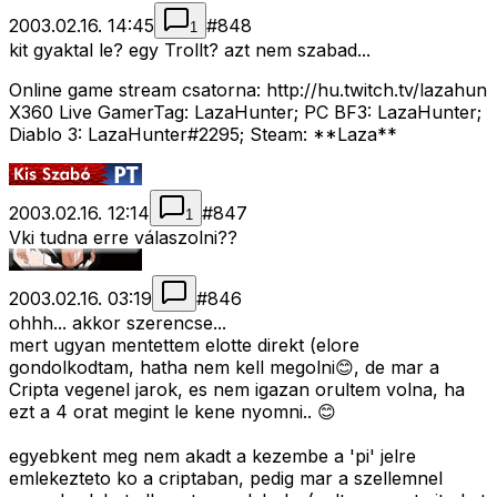
2003.02.16. 14:45
#
848
1
kit gyaktal le? egy Trollt? azt nem szabad...
Online game stream csatorna: http://hu.twitch.tv/lazahun
X360 Live GamerTag: LazaHunter; PC BF3: LazaHunter;
Diablo 3: LazaHunter#2295; Steam: **Laza**
2003.02.16. 12:14
#
847
1
Vki tudna erre válaszolni??
2003.02.16. 03:19
#
846
ohhh... akkor szerencse...
mert ugyan mentettem elotte direkt (elore
gondolkodtam, hatha nem kell megolni😊, de mar a
Cripta vegenel jarok, es nem igazan orultem volna, ha
ezt a 4 orat megint le kene nyomni.. 😊
egyebkent meg nem akadt a kezembe a 'pi' jelre
emlekezteto ko a criptaban, pedig mar a szellemnel