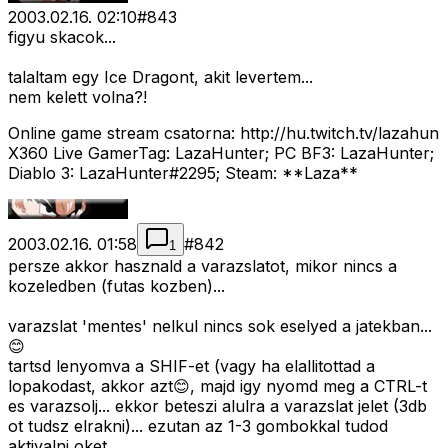
2003.02.16. 02:10
#
843
figyu skacok...
talaltam egy Ice Dragont, akit levertem...
nem kelett volna?!
Online game stream csatorna: http://hu.twitch.tv/lazahun
X360 Live GamerTag: LazaHunter; PC BF3: LazaHunter;
Diablo 3: LazaHunter#2295; Steam: **Laza**
2003.02.16. 01:58
#
842
1
persze akkor hasznald a varazslatot, mikor nincs a
kozeledben (futas kozben)...
varazslat 'mentes' nelkul nincs sok eselyed a jatekban...
😊
tartsd lenyomva a SHIF-et (vagy ha elallitottad a
lopakodast, akkor azt😊, majd igy nyomd meg a CTRL-t
es varazsolj... ekkor beteszi alulra a varazslat jelet (3db
ot tudsz elrakni)... ezutan az 1-3 gombokkal tudod
aktivalni oket...