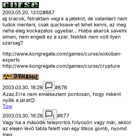
2003.05.20. 13:02
#
887
ejj sracok, felraktam vegre a jatekot, de valamiert nem
tudok menteni, csak quicksave-et lehet kenni, az meg
neha eleg kockazatos ugyebar... Hiaba akarok savelni
siman, nem engedi ez a szar. Nektek nem volt ilyen
szarsag?
http://www.kongregate.com/games/curse/sokoban-
experts
http://www.kongregate.com/games/curse/crypture
2003.03.30. 18:28
#
878
Azaz.Erre nem emlékeztem pontosan, hogy miként
nyílik a járat😊
Tovi
2003.03.30. 16:28
#
877
1
Vagy ha a második teleportos folyosón vagy már, akkor
az elején lévõ tábla felett van egy titkos gomb, nyomd
meg