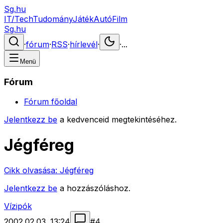
Sg.hu
IT/Tech
Tudomány
Játék
Autó
Film
Sg.hu
·
fórum
·
RSS
·
hírlevél
·
·
...
Menü
Fórum
Fórum főoldal
Jelentkezz be
a kedvenceid megtekintéséhez.
Jégféreg
Cikk olvasása:
Jégféreg
Jelentkezz be
a hozzászóláshoz.
Vízipók
2002.02.03. 13:24
#
4