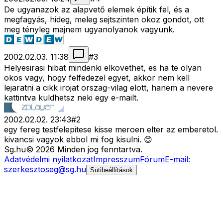
De ugyanazok az alapvető elemek építik fel, és a
megfagyás, hideg, meleg sejtszinten okoz gondot, ott
meg tényleg majnem ugyanolyanok vagyunk.
2002.02.03. 11:38
#
3
Helyesirasi hibat mindenki elkovethet, es ha te olyan
okos vagy, hogy felfedezel egyet, akkor nem kell
lejaratni a cikk irojat orszag-vilag elott, hanem a nevere
kattintva kuldhetsz neki egy e-mailt.
2002.02.02. 23:43
#
2
egy fereg testfelepitese kisse meroen elter az emberetol.
kivancsi vagyok ebbol mi fog kisulni. 😊
Sg
.hu
©
2026
Minden jog fenntartva.
Adatvédelmi nyilatkozat
Impresszum
Fórum
E-mail:
szerkesztoseg@sg.hu
Sütibeállítások