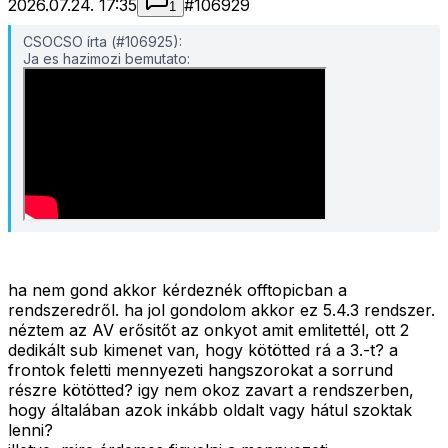
2026.07.24. 17:35
#
106929
1
CSOCSO írta (#106925):
Ja es hazimozi bemutato:
ha nem gond akkor kérdeznék offtopicban a
rendszeredről. ha jol gondolom akkor ez 5.4.3 rendszer.
néztem az AV erősitőt az onkyot amit emlitettél, ott 2
dedikált sub kimenet van, hogy kötötted rá a 3.-t? a
frontok feletti mennyezeti hangszorokat a sorrund
részre kötötted? igy nem okoz zavart a rendszerben,
hogy általában azok inkább oldalt vagy hátul szoktak
lenni?