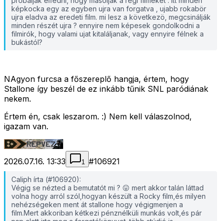
probálják elfedni, hogy másolják a régi filmeket . itt minden
képkocka egy az egyben ujra van forgatva , ujabb rokabör
ujra eladva az eredeti film. mi lesz a következö, megcsinálják
minden részét ujra ? ennyire nem képesek gondolkodni a
filmirók, hogy valami ujat kitaláljanak, vagy ennyire félnek a
bukástól?
NAgyon furcsa a főszereplő hangja, értem, hogy
Stallone így beszél de ez inkább tűnik SNL paródiának
nekem.
Értem én, csak leszarom. :) Nem kell válaszolnod,
igazam van.
2026.07.16. 13:33
#
106921
1
Caliph írta (#106920):
Végig se nézted a bemutatót mi ? 😛 mert akkor talán láttad
volna hogy arról szól,hogyan készült a Rocky film,és milyen
nehézségeken ment át stallone hogy végigmenjen a
film.Mert akkoriban kétkezi pénznélküli munkás volt,és pár