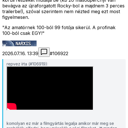
köruli részeket mutatja be (kb 20 másodpercnyi van
bevágva az újraforgatott Rocky-bol a majdnem 3 perces
trailerbe!), szóval szerintem nem nézted meg ezt most
figyelmesen.
"Az amatörnek 100-ból 99 fotója sikerül. A profinak
100-ból csak EGY!"
2026.07.16. 13:39
#
106922
repvez írta (#106919):
komolyan ez már a filmgyártás legalja amikor már meg se