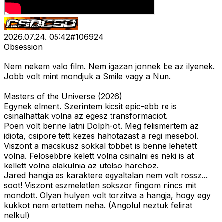
2026.07.24. 05:42
#
106924
Obsession
Nem nekem valo film. Nem igazan jonnek be az ilyenek.
Jobb volt mint mondjuk a Smile vagy a Nun.
Masters of the Universe (2026)
Egynek elment. Szerintem kicsit epic-ebb re is
csinalhattak volna az egesz transformaciot.
Poen volt benne latni Dolph-ot. Meg felismertem az
idiota, csipore tett kezes hahotazast a regi mesebol.
Viszont a macskusz sokkal tobbet is benne lehetett
volna. Felosebbre kelett volna csinalni es neki is at
kellett volna alakulnia az utolso harchoz.
Jared hangja es karaktere egyaltalan nem volt rossz...
soot! Viszont eszmeletlen sokszor fingom nincs mit
mondott. Olyan hulyen volt torzitva a hangja, hogy egy
kukkot nem ertettem neha. (Angolul neztuk felirat
nelkul)