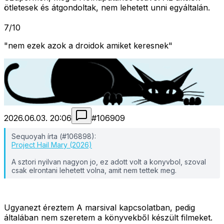
ötletesek és átgondoltak, nem lehetett unni egyáltalán.
7/10
"nem ezek azok a droidok amiket keresnek"
2026.06.03. 20:06
#
106909
Sequoyah írta (#106898):
Project Hail Mary (2026)
A sztori nyilvan nagyon jo, ez adott volt a konyvbol, szoval
csak elrontani lehetett volna, amit nem tettek meg.
Ugyanezt éreztem A marsival kapcsolatban, pedig
általában nem szeretem a könyvekből készült filmeket.