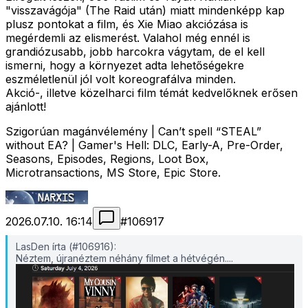
"visszavágója" (The Raid után) miatt mindenképp kap
plusz pontokat a film, és Xie Miao akciózása is
megérdemli az elismerést. Valahol még ennél is
grandiózusabb, jobb harcokra vágytam, de el kell
ismerni, hogy a környezet adta lehetőségekre
eszméletlenül jól volt koreografálva minden.
Akció-, illetve közelharci film témát kedvelőknek erősen
ajánlott!
Szigorúan magánvélemény | Can’t spell “STEAL”
without EA? | Gamer's Hell: DLC, Early-A, Pre-Order,
Seasons, Episodes, Regions, Loot Box,
Microtransactions, MS Store, Epic Store.
2026.07.10. 16:14
#
106917
LasDen írta (#106916):
Néztem, újranéztem néhány filmet a hétvégén....