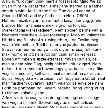
A kung fu jovoje? Csak mert a foszereplo Miao Xie az
olyan mint ha Jet Li "fia" lenne? (he starred as a father-
son duo with Jet Li in the films The New Legend of
Shaolin (1994) and My Father Is a Hero (1995)
Hat nem eszik olyan forron azt a kasat. Lenyeg, jofele
bunyos film, a temaja ennek is gyomorforgato,
gyerekrablas/kereskedelem. Nem spoiler, benne van a
hivatalos trailerben. A ket foszereplo Miao az valamifele
hibrid kung fu, shaolin + wing chun, Joe Taslim meg
valamifele belharc/foldharc, enyhe jiu-jitsu beutessel.
Szoval van benne bunyo csak olyan furcsa, feltekerik
maximumig es ott nem robban csak siman leereszt.
Ebben a filmben is tiszteletet teszi Yayan Ruhian, de
megint nem Mad Dog, pedig neki az volt az igazi. Nem
tudom, fura rendezoi huzas hogy igazi badass-ra a film
vegi leszamolasig kell varni amit az mutat na az viszont
durva. Vegig deja vu erzesem volt hogy ezt a labtehnikat
mar majdnem ugyanigy lattam valahol de egyelore nem
ugrik be pontosan hol, valami regebbi hong-kongi kung-
fu filmbol valamelyikbol.
A lezaras is furcsa, rakas dolog nem logikus csak igy
van vege a filmnek. Szoval hogy az elmult evtized
legjobb verekedos filmje? Most lusta vagyok vegignezni