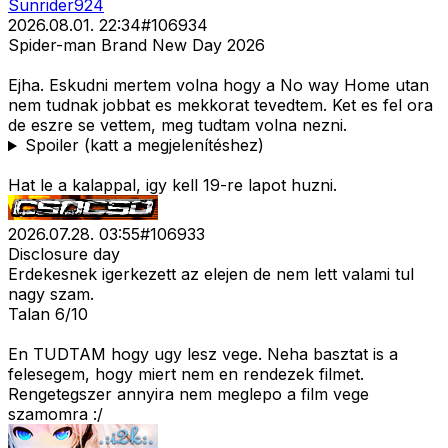
Sunrider924
2026.08.01. 22:34
#
106934
Spider-man Brand New Day 2026
Ejha. Eskudni mertem volna hogy a No way Home utan
nem tudnak jobbat es mekkorat tevedtem. Ket es fel ora
de eszre se vettem, meg tudtam volna nezni.
Spoiler (katt a megjelenítéshez)
Hat le a kalappal, igy kell 19-re lapot huzni.
2026.07.28. 03:55
#
106933
Disclosure day
Erdekesnek igerkezett az elejen de nem lett valami tul
nagy szam.
Talan 6/10
En TUDTAM hogy ugy lesz vege. Neha basztat is a
felesegem, hogy miert nem en rendezek filmet.
Rengetegszer annyira nem meglepo a film vege
szamomra :/