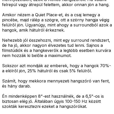
felrepül vagy átrepül felettem, akkor onnan jön a hang.
Amikor nézem a Quiet Place-et, és a csaj lemegy a
pincébe, majd rálép a szögre, ott a szörny hangja végig
felülről jön. Ugyanúgy, mint ahogy a surroundból azok a
hangok, amik hátulról érkeznek.
Nehezebb jól összehozni, mint egy surround rendszert,
de ha jó, akkor nagyon élvezetes tud lenni. Sajnos a
filmstúdiók és a hangkeverők a legtöbb esetben kurvára
nem hozzák ki belőle a maximumot.
Sokszor azt mondják az emberek, hogy a hangok 70%-
a elölről jön, 25% hátulról és csak 5% felülről.
Számít, hogy mekkora mennyezeti hangszóró van fent,
és hány darab.
Én mindenképpen 8"-est használnék, de a 6,5"-os is
biztosan elég jó. Általában úgyis 100-150 Hz között
szokták keresztezni ezeket a hangszórókat.