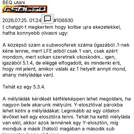
BEQ utani
2026.07.25. 01:24
#
106930
( chatgpt-t megkertem hogy koltse ujra ekezetekkel,
hatha konnyebb olvasni ugy:
A középső szám a subwooferek száma (igazából .1-nek
kéne lennie, mert LFE jelből csak 1 van, csak azért
mondom, mert sokan szeretnek okoskodni... igen,
igazából 5.1.4, de eléggé elfogadott, és mindenki érti,
hogy mit jelent, amikor valaki az 1 helyett annyit mond,
ahány mélyládája van).
Tehát ez egy 5.3.4.
A mélyládák kérdését kétféleképpen lehet megoldani, ha
nagyon bele akarunk mélyülni. Y-elosztóval párokba
lehet kötni a mélyládákat. Leginkább az egy oldalon
lévőket kell egy elosztóra tenni. Tehát ha kettő mélyláda
van elöl, akkor azok lennének egy Y-elosztón, míg
mondjuk a másik (hátsó) magában a második sub