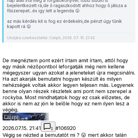
nap alatt irta meg a forgatókönyvet. több stúdió is
bejelentkezett rá,de ő ragaszkodott ahhoz hogy ő játsza a
főszerepet...és igy lett a legenda 😛
az más kérdés kit is fog ez érdekelni,de pénzt úgy tűnik
kapott rá 😛
Utoljára szerkesztette: Caliph, 2026. 07. 15. 21:42
De megnéztem pont ezért írtam amit írtam, attól hogy
egy másik nézőpontbol leforgatják még nem kellene
mégegyszer ugyan azokat a jeleneteket újra megcsinálni.
Ha azt akarják bemutatni hogyan készült és milyen
nehézségek voltak akkor legyen teljesen más. Legyenek
benne olyan részek részletek ami pont nem szerepel a
rockyba. Most mindhatjatok hogy ez csak előzetes, de
akkor is nem az jön le belőle hogy ez nem ilyen lesz a
végéig.
2026.07.15. 21:41
#
106920
1
Végig se nézted a bemutatót mi ? 😛 mert akkor talán