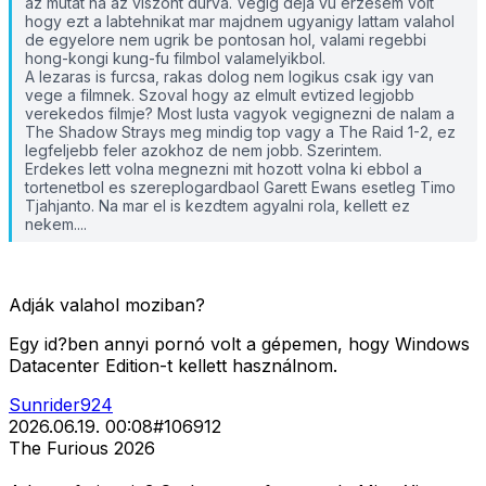
az mutat na az viszont durva. Vegig deja vu erzesem volt
hogy ezt a labtehnikat mar majdnem ugyanigy lattam valahol
de egyelore nem ugrik be pontosan hol, valami regebbi
hong-kongi kung-fu filmbol valamelyikbol.
A lezaras is furcsa, rakas dolog nem logikus csak igy van
vege a filmnek. Szoval hogy az elmult evtized legjobb
verekedos filmje? Most lusta vagyok vegignezni de nalam a
The Shadow Strays meg mindig top vagy a The Raid 1-2, ez
legfeljebb feler azokhoz de nem jobb. Szerintem.
Erdekes lett volna megnezni mit hozott volna ki ebbol a
tortenetbol es szereplogardbaol Garett Ewans esetleg Timo
Tjahjanto. Na mar el is kezdtem agyalni rola, kellett ez
nekem....
Adják valahol moziban?
Egy id?ben annyi pornó volt a gépemen, hogy Windows
Datacenter Edition-t kellett használnom.
Sunrider924
2026.06.19. 00:08
#
106912
The Furious 2026