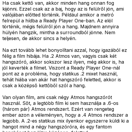
Ha csak kettő van, akkor minden hang onnan fog
kijönni. Ezzel csak az a baj, hogy az is felülről jön, ami
valójában előtted történik. Például amikor a metró
felrepül a hídba a Ready Player One-ban. Az elöl
történik, mégis felülről jön a hang. Majdnem annyira
hülyén hangzik, mintha a surroundból jönne. Nem
teljesen, de akkor sincs a helyén.
Na ezt tovább lehet bonyolítani azzal, hogy igazából ez
félig a film hibája. Ha .2 Atmos van, vagyis csak két
hangszóró, akkor sokszor lesz ilyen, még akkor is, ha
jól keverték a filmet. Viszont a Ready Player One-nál
pont az a probléma, hogy statikus .2 mixet használ,
tehát hiába van akár hat hangszóró feletted, akkor is
csak a középső kettőből szól a hang.
Van olyan film, ami csak négy Atmos hangszórót
használ. Sőt, a legtöbb film ki sem használja a .6-os
(három pár) Atmos rendszert. Ezért van rengeteg
ember azon a véleményen, hogy a .4 Atmos rendszer a
legjobb. A .2-es statikus mix ilyenkor egyszerre küldi ki a
hangot mind a négy hangszóróra, és egy fantom