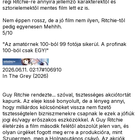
régi Ritchie-re annyira jellemző karakterektől és
sztorielemektől mentes film lett ez is.
Nem éppen rossz, de a jó film nem ilyen, Ritchie-től
pedig egyenesen Mehhh.
5/10
"Az amatörnek 100-ból 99 fotója sikerül. A profinak
100-ból csak EGY!"
2026.06.11. 02:17
#
106910
In The Grey (2026)
Guy Ritchie rendezte... szóval, tisztességes akciótortát
kapunk. Az eleje kissé bonyolult, de a lényeg annyi,
hogy milliárdos kölcsönöket vissza nem fizető
tisztességtelen bizniszmenekre csapnak le ezek a jófiúk
jogi és/vagy erőszakos eszközökkel. A Guy Ritchie
életérzés a film második felétől abszolút jelen van, és
olyan ürgéket fogott meg erre a produkcióra, mint
Szupermen, meg a Holnaputános csávó. Az akciók