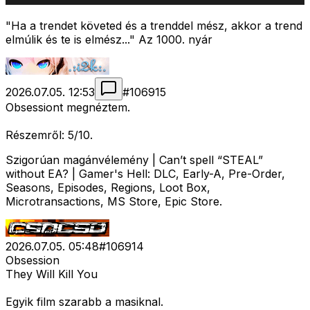
"Ha a trendet követed és a trenddel mész, akkor a trend
elmúlik és te is elmész..." Az 1000. nyár
2026.07.05. 12:53
#
106915
Obsessiont megnéztem.
Részemről: 5/10.
Szigorúan magánvélemény | Can’t spell “STEAL”
without EA? | Gamer's Hell: DLC, Early-A, Pre-Order,
Seasons, Episodes, Regions, Loot Box,
Microtransactions, MS Store, Epic Store.
2026.07.05. 05:48
#
106914
Obsession
They Will Kill You
Egyik film szarabb a masiknal.