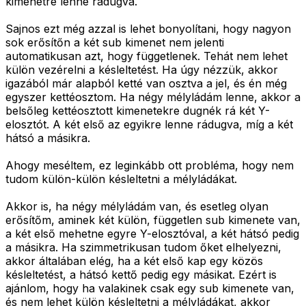
kimenetre lenne rádugva.
Sajnos ezt még azzal is lehet bonyolítani, hogy nagyon
sok erősítőn a két sub kimenet nem jelenti
automatikusan azt, hogy függetlenek. Tehát nem lehet
külön vezérelni a késleltetést. Ha úgy nézzük, akkor
igazából már alapból ketté van osztva a jel, és én még
egyszer kettéosztom. Ha négy mélyládám lenne, akkor a
belsőleg kettéosztott kimenetekre dugnék rá két Y-
elosztót. A két első az egyikre lenne rádugva, míg a két
hátsó a másikra.
Ahogy meséltem, ez leginkább ott probléma, hogy nem
tudom külön-külön késleltetni a mélyládákat.
Akkor is, ha négy mélyládám van, és esetleg olyan
erősítőm, aminek két külön, független sub kimenete van,
a két első mehetne egyre Y-elosztóval, a két hátsó pedig
a másikra. Ha szimmetrikusan tudom őket elhelyezni,
akkor általában elég, ha a két első kap egy közös
késleltetést, a hátsó kettő pedig egy másikat. Ezért is
ajánlom, hogy ha valakinek csak egy sub kimenete van,
és nem lehet külön késleltetni a mélyládákat, akkor