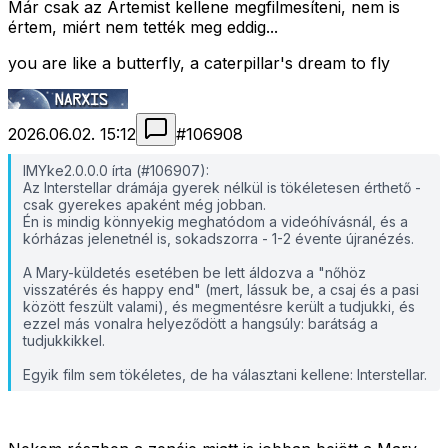
Már csak az Artemist kellene megfilmesíteni, nem is
értem, miért nem tették meg eddig...
you are like a butterfly, a caterpillar's dream to fly
2026.06.02. 15:12
#
106908
IMYke2.0.0.0 írta (#106907):
Az Interstellar drámája gyerek nélkül is tökéletesen érthető -
csak gyerekes apaként még jobban.
Én is mindig könnyekig meghatódom a videóhívásnál, és a
kórházas jelenetnél is, sokadszorra - 1-2 évente újranézés.
A Mary-küldetés esetében be lett áldozva a "nőhöz
visszatérés és happy end" (mert, lássuk be, a csaj és a pasi
között feszült valami), és megmentésre került a tudjukki, és
ezzel más vonalra helyeződött a hangsúly: barátság a
tudjukkikkel.
Egyik film sem tökéletes, de ha választani kellene: Interstellar.