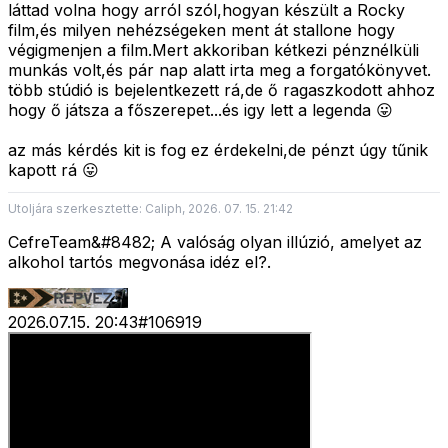
láttad volna hogy arról szól,hogyan készült a Rocky
film,és milyen nehézségeken ment át stallone hogy
végigmenjen a film.Mert akkoriban kétkezi pénznélküli
munkás volt,és pár nap alatt irta meg a forgatókönyvet.
több stúdió is bejelentkezett rá,de ő ragaszkodott ahhoz
hogy ő játsza a főszerepet...és igy lett a legenda 😛
az más kérdés kit is fog ez érdekelni,de pénzt úgy tűnik
kapott rá 😛
Utoljára szerkesztette: Caliph, 2026. 07. 15. 21:42
CefreTeam&#8482; A valóság olyan illúzió, amelyet az
alkohol tartós megvonása idéz el?.
2026.07.15. 20:43
#
106919