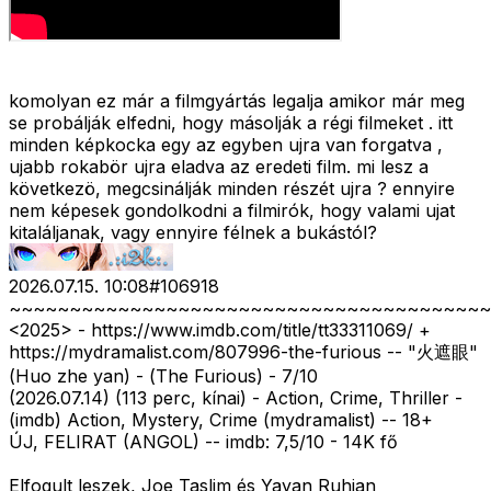
komolyan ez már a filmgyártás legalja amikor már meg
se probálják elfedni, hogy másolják a régi filmeket . itt
minden képkocka egy az egyben ujra van forgatva ,
ujabb rokabör ujra eladva az eredeti film. mi lesz a
következö, megcsinálják minden részét ujra ? ennyire
nem képesek gondolkodni a filmirók, hogy valami ujat
kitaláljanak, vagy ennyire félnek a bukástól?
2026.07.15. 10:08
#
106918
~~~~~~~~~~~~~~~~~~~~~~~~~~~~~~~~~~~~~~~~
<2025>
- https://www.imdb.com/title/tt33311069/ +
https://mydramalist.com/807996-the-furious -- "火遮眼"
(Huo zhe yan) - (The Furious) - 7/10
(2026.07.14) (113 perc, kínai) - Action, Crime, Thriller -
(imdb) Action, Mystery, Crime (mydramalist) -- 18+
ÚJ, FELIRAT (ANGOL) -- imdb: 7,5/10 - 14K fő
Elfogult leszek, Joe Taslim és Yayan Ruhian