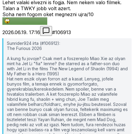
Lehet valaki elvezni is fogja. Nem nekem valo filmek.
Talan a TWKY jobb volt azert.
Soha nem fogom oket megnezni ujra/10
2026.06.19. 17:16
#
106913
Sunrider924 írta (#106912):
The Furious 2026
A kung fu jovoje? Csak mert a foszereplo Miao Xie az olyan
mint ha Jet Li "fia" lenne? (he starred as a father-son duo
with Jet Li in the films The New Legend of Shaolin (1994) and
My Father Is a Hero (1995)
Hat nem eszik olyan forron azt a kasat. Lenyeg, jofele
bunyos film, a temaja ennek is gyomorforgato,
gyerekrablas/kereskedelem. Nem spoiler, benne van a
hivatalos trailerben. A ket foszereplo Miao az valamifele
hibrid kung fu, shaolin + wing chun, Joe Taslim meg
valamifele belharc/foldharc, enyhe jiu-jitsu beutessel. Szoval
van benne bunyo csak olyan furcsa, feltekerik maximumig es
ott nem robban csak siman leereszt. Ebben a filmben is
tiszteletet teszi Yayan Ruhian, de megint nem Mad Dog,
pedig neki az volt az igazi. Nem tudom, fura rendezoi huzas
hogy igazi badass-ra a film vegi leszamolasig kell varni amit