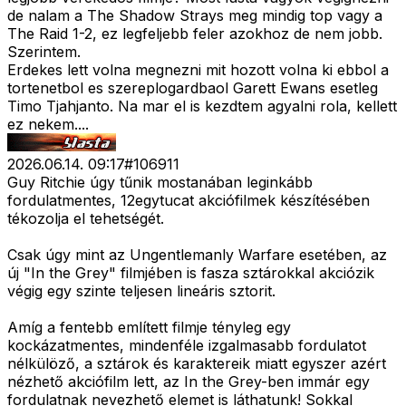
de nalam a The Shadow Strays meg mindig top vagy a
The Raid 1-2, ez legfeljebb feler azokhoz de nem jobb.
Szerintem.
Erdekes lett volna megnezni mit hozott volna ki ebbol a
tortenetbol es szereplogardbaol Garett Ewans esetleg
Timo Tjahjanto. Na mar el is kezdtem agyalni rola, kellett
ez nekem....
2026.06.14. 09:17
#
106911
Guy Ritchie úgy tűnik mostanában leginkább
fordulatmentes, 12egytucat akciófilmek készítésében
tékozolja el tehetségét.
Csak úgy mint az Ungentlemanly Warfare esetében, az
új "In the Grey" filmjében is fasza sztárokkal akciózik
végig egy szinte teljesen lineáris sztorit.
Amíg a fentebb említett filmje tényleg egy
kockázatmentes, mindenféle izgalmasabb fordulatot
nélkülöző, a sztárok és karaktereik miatt egyszer azért
nézhető akciófilm lett, az In the Grey-ben immár egy
fordulatnak nevezhető elemet is láthatunk! Sokkal