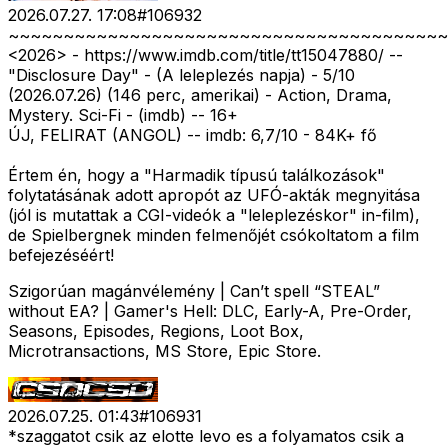
2026.07.27. 17:08
#
106932
~~~~~~~~~~~~~~~~~~~~~~~~~~~~~~~~~~~~~~~~
<2026>
- https://www.imdb.com/title/tt15047880/ --
"Disclosure Day" - (A leleplezés napja) - 5/10
(2026.07.26) (146 perc, amerikai) - Action, Drama,
Mystery. Sci-Fi - (imdb) -- 16+
ÚJ, FELIRAT (ANGOL) -- imdb: 6,7/10 - 84K+ fő
Értem én, hogy a "Harmadik típusú találkozások"
folytatásának adott apropót az UFÓ-akták megnyitása
(jól is mutattak a CGI-videók a "leleplezéskor" in-film),
de Spielbergnek minden felmenőjét csókoltatom a film
befejezéséért!
Szigorúan magánvélemény | Can’t spell “STEAL”
without EA? | Gamer's Hell: DLC, Early-A, Pre-Order,
Seasons, Episodes, Regions, Loot Box,
Microtransactions, MS Store, Epic Store.
2026.07.25. 01:43
#
106931
*szaggatot csik az elotte levo es a folyamatos csik a