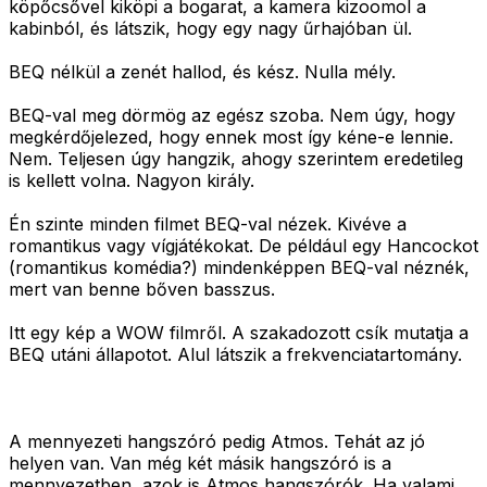
köpőcsővel kiköpi a bogarat, a kamera kizoomol a
kabinból, és látszik, hogy egy nagy űrhajóban ül.
BEQ nélkül a zenét hallod, és kész. Nulla mély.
BEQ-val meg dörmög az egész szoba. Nem úgy, hogy
megkérdőjelezed, hogy ennek most így kéne-e lennie.
Nem. Teljesen úgy hangzik, ahogy szerintem eredetileg
is kellett volna. Nagyon király.
Én szinte minden filmet BEQ-val nézek. Kivéve a
romantikus vagy vígjátékokat. De például egy Hancockot
(romantikus komédia?) mindenképpen BEQ-val néznék,
mert van benne bőven basszus.
Itt egy kép a WOW filmről. A szakadozott csík mutatja a
BEQ utáni állapotot. Alul látszik a frekvenciatartomány.
A mennyezeti hangszóró pedig Atmos. Tehát az jó
helyen van. Van még két másik hangszóró is a
mennyezetben, azok is Atmos hangszórók. Ha valami