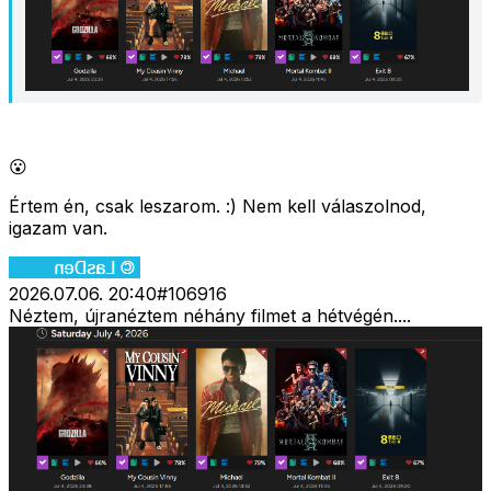
😮
Értem én, csak leszarom. :) Nem kell válaszolnod,
igazam van.
2026.07.06. 20:40
#
106916
Néztem, újranéztem néhány filmet a hétvégén....