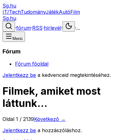
Sg.hu
IT/Tech
Tudomány
Játék
Autó
Film
Sg.hu
·
fórum
·
RSS
·
hírlevél
·
·
...
Menü
Fórum
Fórum főoldal
Jelentkezz be
a kedvenceid megtekintéséhez.
Filmek, amiket most
láttunk...
Oldal
1
/
2139
Következő →
Jelentkezz be
a hozzászóláshoz.