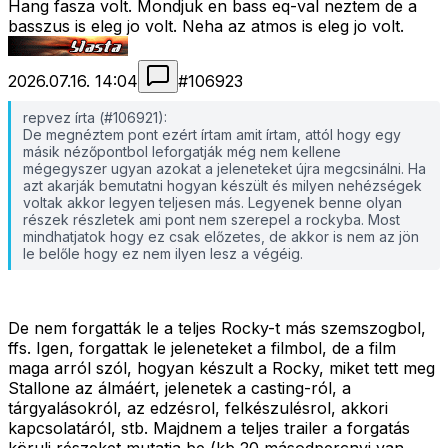
Hang fasza volt. Mondjuk en bass eq-val neztem de a
basszus is eleg jo volt. Neha az atmos is eleg jo volt.
2026.07.16. 14:04
#
106923
repvez írta (#106921):
De megnéztem pont ezért írtam amit írtam, attól hogy egy
másik nézőpontbol leforgatják még nem kellene
mégegyszer ugyan azokat a jeleneteket újra megcsinálni. Ha
azt akarják bemutatni hogyan készült és milyen nehézségek
voltak akkor legyen teljesen más. Legyenek benne olyan
részek részletek ami pont nem szerepel a rockyba. Most
mindhatjatok hogy ez csak előzetes, de akkor is nem az jön
le belőle hogy ez nem ilyen lesz a végéig.
De nem forgatták le a teljes Rocky-t más szemszogbol,
ffs. Igen, forgattak le jeleneteket a filmbol, de a film
maga arról szól, hogyan készult a Rocky, miket tett meg
Stallone az álmáért, jelenetek a casting-ról, a
tárgyalásokról, az edzésrol, felkészulésrol, akkori
kapcsolatáról, stb. Majdnem a teljes trailer a forgatás