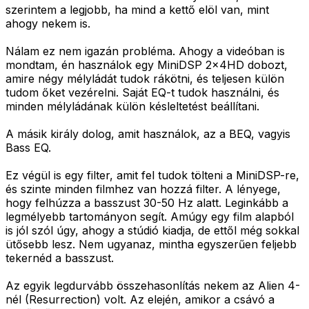
szerintem a legjobb, ha mind a kettő elöl van, mint
ahogy nekem is.
Nálam ez nem igazán probléma. Ahogy a videóban is
mondtam, én használok egy MiniDSP 2x4HD dobozt,
amire négy mélyládát tudok rákötni, és teljesen külön
tudom őket vezérelni. Saját EQ-t tudok használni, és
minden mélyládának külön késleltetést beállítani.
A másik király dolog, amit használok, az a BEQ, vagyis
Bass EQ.
Ez végül is egy filter, amit fel tudok tölteni a MiniDSP-re,
és szinte minden filmhez van hozzá filter. A lényege,
hogy felhúzza a basszust 30-50 Hz alatt. Leginkább a
legmélyebb tartományon segít. Amúgy egy film alapból
is jól szól úgy, ahogy a stúdió kiadja, de ettől még sokkal
ütősebb lesz. Nem ugyanaz, mintha egyszerűen feljebb
tekernéd a basszust.
Az egyik legdurvább összehasonlítás nekem az Alien 4-
nél (Resurrection) volt. Az elején, amikor a csávó a