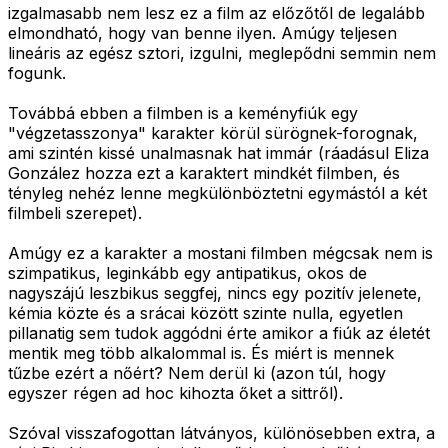
izgalmasabb nem lesz ez a film az előzőtől de legalább
elmondható, hogy van benne ilyen. Amúgy teljesen
lineáris az egész sztori, izgulni, meglepődni semmin nem
fogunk.
Továbbá ebben a filmben is a keményfiúk egy
"végzetasszonya" karakter körül sürögnek-forognak,
ami szintén kissé unalmasnak hat immár (ráadásul Eliza
González hozza ezt a karaktert mindkét filmben, és
tényleg nehéz lenne megkülönböztetni egymástól a két
filmbeli szerepet).
Amúgy ez a karakter a mostani filmben mégcsak nem is
szimpatikus, leginkább egy antipatikus, okos de
nagyszájú leszbikus seggfej, nincs egy pozitív jelenete,
kémia közte és a srácai között szinte nulla, egyetlen
pillanatig sem tudok aggódni érte amikor a fiúk az életét
mentik meg több alkalommal is. És miért is mennek
tűzbe ezért a nőért? Nem derül ki (azon túl, hogy
egyszer régen ad hoc kihozta őket a sittről).
Szóval visszafogottan látványos, különösebben extra, a