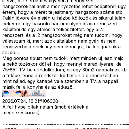
illetve, mire érdemes figyelni a mennyezeti
hangszoroknál amit a mennyezetbe lehet beépiteni? ugy
értem, hogy a méret teljesitmény hangszoro száma stb.
Talán jövöre év elején uj házba költözök és sikerül talán
nekem is egy hasonlo bár nem ilyen drága rendszert
kiépiteni de egy atmosra felkészitettet. egy 5.2.1
rendszert. és a .2 hangszorokat még nem tudom, hogy
válasszam ki, mert azok általában nem gyári és nem
rendszerbe jönnek. igy nem lenne jo , ha kilognának a
sorbol .
Még pontos tipust nem tudok, mert minden uj lesz majd
a beköltözéskor döl el ,hogy mennyi marad ilyenre, de
75-85" TV-be gondolkodom, és egy 30m2 nappalinak kb
a felébe lenne a rendszer kb hasonlo elrendezésben
mint nálad. egy kanapé vele szemben a TV. a nappali
másik fel a konyha és az étkező.
2026.07.24. 16:21
#
106928
A fel-hype-oltak nálam (imdb értékek a
megnézéskoriak):
~~~~~~~~~~~~~~~~~~~~~~~~~~~~~~~~~~~~~~~~