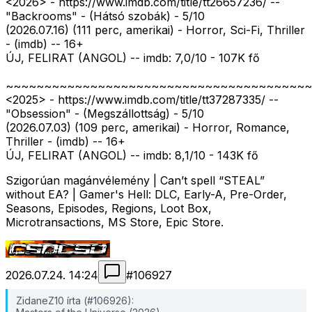
<2026>
- https://www.imdb.com/title/tt26657236/ --
"Backrooms" - (Hátsó szobák) - 5/10
(2026.07.16) (111 perc, amerikai) - Horror, Sci-Fi, Thriller
- (imdb) -- 16+
ÚJ, FELIRAT (ANGOL) -- imdb: 7,0/10 - 107K fő
~~~~~~~~~~~~~~~~~~~~~~~~~~~~~~~~~~~~~~~~
<2025>
- https://www.imdb.com/title/tt37287335/ --
"Obsession" - (Megszállottság) - 5/10
(2026.07.03) (109 perc, amerikai) - Horror, Romance,
Thriller - (imdb) -- 16+
ÚJ, FELIRAT (ANGOL) -- imdb: 8,1/10 - 143K fő
Szigorúan magánvélemény | Can’t spell “STEAL”
without EA? | Gamer's Hell: DLC, Early-A, Pre-Order,
Seasons, Episodes, Regions, Loot Box,
Microtransactions, MS Store, Epic Store.
2026.07.24. 14:24
#
106927
ZidaneZ10 írta (#106926):