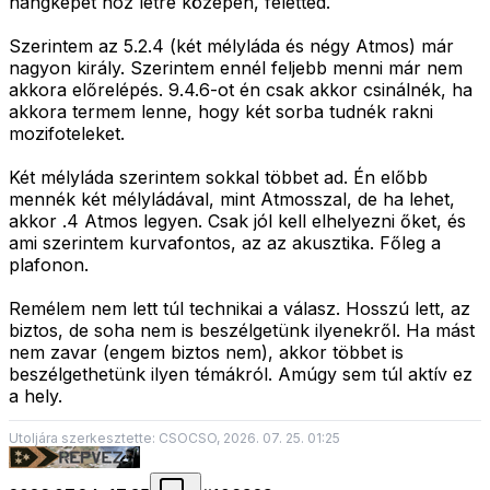
hangképet hoz létre középen, feletted.
Szerintem az 5.2.4 (két mélyláda és négy Atmos) már
nagyon király. Szerintem ennél feljebb menni már nem
akkora előrelépés. 9.4.6-ot én csak akkor csinálnék, ha
akkora termem lenne, hogy két sorba tudnék rakni
mozifoteleket.
Két mélyláda szerintem sokkal többet ad. Én előbb
mennék két mélyládával, mint Atmosszal, de ha lehet,
akkor .4 Atmos legyen. Csak jól kell elhelyezni őket, és
ami szerintem kurvafontos, az az akusztika. Főleg a
plafonon.
Remélem nem lett túl technikai a válasz. Hosszú lett, az
biztos, de soha nem is beszélgetünk ilyenekről. Ha mást
nem zavar (engem biztos nem), akkor többet is
beszélgethetünk ilyen témákról. Amúgy sem túl aktív ez
a hely.
Utoljára szerkesztette: CSOCSO, 2026. 07. 25. 01:25