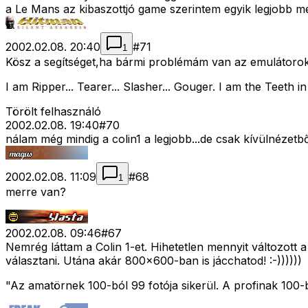
a Le Mans az kibaszottjó game szerintem egyik legjobb m
2002.02.08. 20:40
#
71
1
Kösz a segítséget,ha bármi problémám van az emulátorok
I am Ripper... Tearer... Slasher... Gouger. I am the Teeth
Törölt felhasználó
2002.02.08. 19:40
#
70
nálam még mindig a colin1 a legjobb...de csak kívülnézet
2002.02.08. 11:09
#
68
1
merre van?
2002.02.08. 09:46
#
67
Nemrég láttam a Colin 1-et. Hihetetlen mennyit változott a 
választani. Utána akár 800x600-ban is jácchatod! :-))))))
"Az amatörnek 100-ból 99 fotója sikerül. A profinak 100-