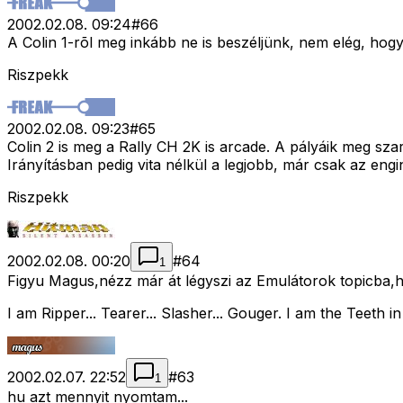
2002.02.08. 09:24
#
66
A Colin 1-rõl meg inkább ne is beszéljünk, nem elég, hogy l
Riszpekk
2002.02.08. 09:23
#
65
Colin 2 is meg a Rally CH 2K is arcade. A pályáik meg sza
Irányításban pedig vita nélkül a legjobb, már csak az engin
Riszpekk
2002.02.08. 00:20
#
64
1
Figyu Magus,nézz már át légyszi az Emulátorok topicba,há
I am Ripper... Tearer... Slasher... Gouger. I am the Teeth
2002.02.07. 22:52
#
63
1
hu azt mennyit nyomtam...