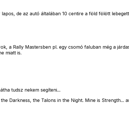
apos, de az autó általában 10 centire a föld fölött lebegett.
rok, a Rally Mastersben pl. egy csomó faluban még a járdas
e miatt is.
tha tudsz nekem segíteni...
 in the Darkness, the Talons in the Night. Mine is Strength.