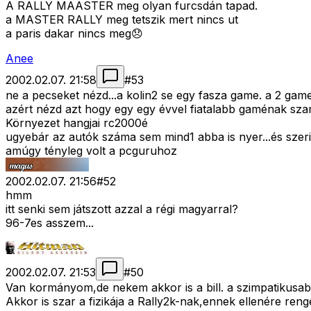
A RALLY MAASTER meg olyan furcsdán tapad.
a MASTER RALLY meg tetszik mert nincs ut
a paris dakar nincs meg😞
Anee
2002.02.07. 21:58
#
53
ne a pecseket nézd...a kolin2 se egy fasza game. a 2 gam
azért nézd azt hogy egy egy évvel fiatalabb gaménak szara
Környezet hangjai rc2000é
ugyebár az autók száma sem mind1 abba is nyer...és szeri
amúgy tényleg volt a pcguruhoz
2002.02.07. 21:56
#
52
hmm
itt senki sem játszott azzal a régi magyarral?
96-7es asszem...
2002.02.07. 21:53
#
50
Van kormányom,de nekem akkor is a bill. a szimpatikusab
Akkor is szar a fizikája a Rally2k-nak,ennek ellenére reng