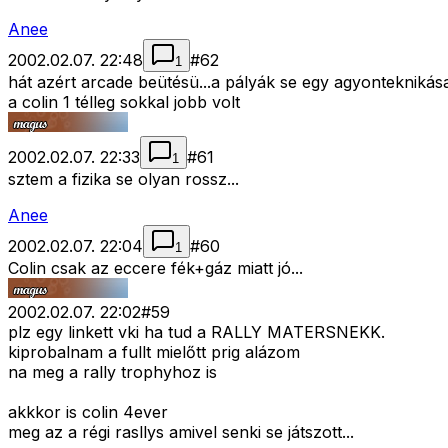
Anee
2002.02.07. 22:48
#
62
1
hát azért arcade beütésü...a pályák se egy agyonteknikás
a colin 1 télleg sokkal jobb volt
2002.02.07. 22:33
#
61
1
sztem a fizika se olyan rossz...
Anee
2002.02.07. 22:04
#
60
1
Colin csak az eccere fék+gáz miatt jó...
2002.02.07. 22:02
#
59
plz egy linkett vki ha tud a RALLY MATERSNEKK.
kiprobalnam a fullt mielőtt prig alázom
na meg a rally trophyhoz is
akkkor is colin 4ever
meg az a régi rasllys amivel senki se játszott...