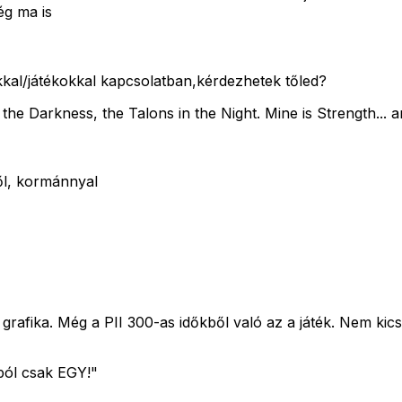
ég ma is
kal/játékokkal kapcsolatban,kérdezhetek tőled?
 in the Darkness, the Talons in the Night. Mine is Strength.
ből, kormánnyal
grafika. Még a PII 300-as időkből való az a játék. Nem kicsit
ból csak EGY!"