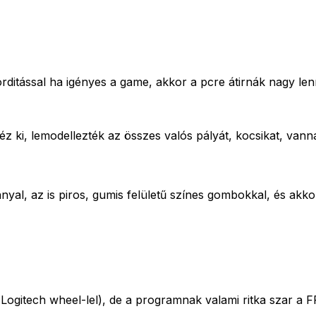
orditással ha igényes a game, akkor a pcre átirnák nagy len
 ki, lemodellezték az összes valós pályát, kocsikat, vannak
yal, az is piros, gumis felületű színes gombokkal, és akkor
Logitech wheel-lel), de a programnak valami ritka szar a F