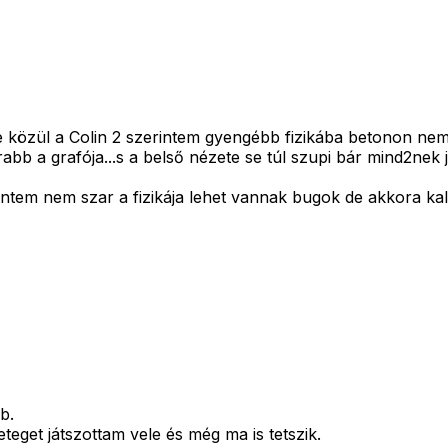
e közül a Colin 2 szerintem gyengébb fizikába betonon nem
bb a grafója...s a belső nézete se túl szupi bár mind2nek j
ntem nem szar a fizikája lehet vannak bugok de akkora kal
b.
eteget játszottam vele és még ma is tetszik.