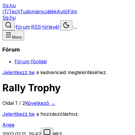
Sg.hu
IT/Tech
Tudomány
Játék
Autó
Film
Sg.hu
·
fórum
·
RSS
·
hírlevél
·
·
...
Menü
Fórum
Fórum főoldal
Jelentkezz be
a kedvenceid megtekintéséhez.
Rally Trophy
Oldal
1
/
2
Következő →
Jelentkezz be
a hozzászóláshoz.
Anee
2002.02.11. 19:42
#
83