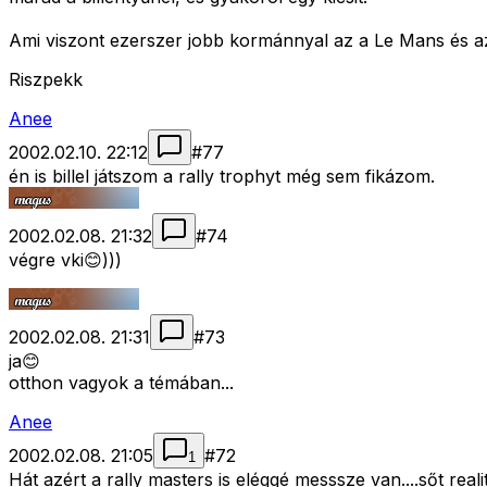
Ami viszont ezerszer jobb kormánnyal az a Le Mans és a
Riszpekk
Anee
2002.02.10. 22:12
#
77
én is billel játszom a rally trophyt még sem fikázom.
2002.02.08. 21:32
#
74
végre vki😊)))
2002.02.08. 21:31
#
73
ja😊
otthon vagyok a témában...
Anee
2002.02.08. 21:05
#
72
1
Hát azért a rally masters is eléggé messsze van....sőt re