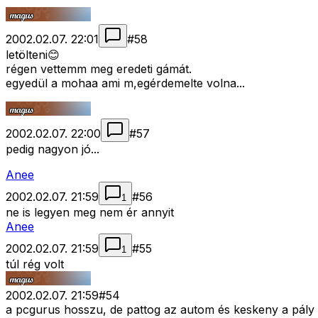
2002.02.07. 22:01
#
58
letölteni😊
régen vettemm meg eredeti gámát.
egyedül a mohaa ami m,egérdemelte volna...
2002.02.07. 22:00
#
57
pedig nagyon jó...
Anee
2002.02.07. 21:59
#
56
1
ne is legyen meg nem ér annyit
Anee
2002.02.07. 21:59
#
55
1
túl rég volt
2002.02.07. 21:59
#
54
a pcgurus hosszu, de pattog az autom és keskeny a pály