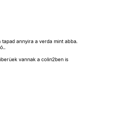
 tapad annyira a verda mint abba.
ó..
iberüek vannak a colin2ben is