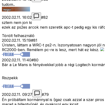
tudom..
2002.02.11. 16:02
#
82
sztem nem jon ki
ezek az ps2es arcok nem szeretik apc-t pedig egy kis ráf
Törölt felhasználó
2002.02.11. 15:19
#
81
Úristen, láttam a WRC-t ps2-n. Iszonyatosan nagyon jól néz
RC2000-ben. Remélem pc-re is lesz, mert hát ez kész.
2002.02.11. 11:40
#
80
Bár a Le Mans is fényévekkel jobb a régi Logitech kormánn
Riszpekk
2002.02.11. 09:27
#
79
Én próbáltam kormánnyal is (igaz csak azzal a szar piros 
marad a billentyűnél, és gyakorol egy kicsit.