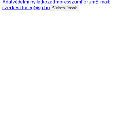
Adatvédelmi nyilatkozat
Impresszum
Fórum
E-mail:
szerkesztoseg@sg.hu
Sütibeállítások