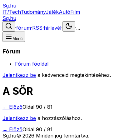
Sg.hu
IT/Tech
Tudomány
Játék
Autó
Film
Sg.hu
·
fórum
·
RSS
·
hírlevél
·
·
...
Menü
Fórum
Fórum főoldal
Jelentkezz be
a kedvenceid megtekintéséhez.
A SÖR
← Előző
Oldal
90
/
81
Jelentkezz be
a hozzászóláshoz.
← Előző
Oldal
90
/
81
Sg
.hu
©
2026
Minden jog fenntartva.