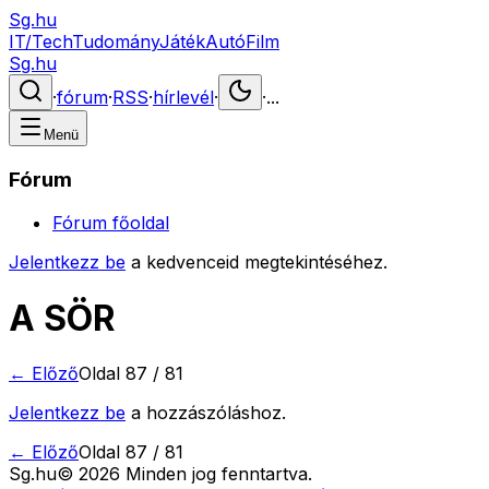
Sg.hu
IT/Tech
Tudomány
Játék
Autó
Film
Sg.hu
·
fórum
·
RSS
·
hírlevél
·
·
...
Menü
Fórum
Fórum főoldal
Jelentkezz be
a kedvenceid megtekintéséhez.
A SÖR
← Előző
Oldal
87
/
81
Jelentkezz be
a hozzászóláshoz.
← Előző
Oldal
87
/
81
Sg
.hu
©
2026
Minden jog fenntartva.