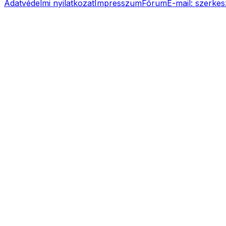
Adatvédelmi nyilatkozat
Impresszum
Fórum
E-mail:
szerkes