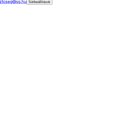
ztoseg@sg.hu
Sütibeállítások