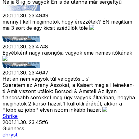
Na ja 8-ig jo vagyok Én is de utánna már sergettyü
2001.11.30. 23:49
#
9
mennyit kell meginnotok hogy érezzétek? ÉN megittam
ma 3 sört de egy kicsit szédülök töle
2001.11.30. 23:47
#
8
Egyébként nagy rajongója vagyok eme nemes itókának
2001.11.30. 23:46
#
7
Hát én nem vagyok túl válogatós... :/
Szeretem az Arany Ászokat, a Kaisert meg a Heineken-
t! Amit viszont utálok: Borsodi & Amstel! Az ilyen
flancosabb sörökkel meg úgy vagyok általában, hogyha
megihatok 2 korsó hazait 1 külföldi árából, akkor a
''több az jobb'' elven iszom inkább hazait
Shrike
2001.11.30. 23:45
#
6
Guinness
chryst