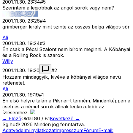
2001.11.30. 23:34
#
5
Szerintem a legjobbak az angol sörök vagy nem?
2001.11.30. 23:26
#
4
grimberger király mint szinte az osszes belga világos sör
Ali
2001.11.30. 19:24
#
3
Én csak a Pécsi Szalont nem bírom meginni. A Kőbányai
és a Rolling Rock is szarok.
Willy
2001.11.30. 19:20
#
2
Hozzám mindeggyik, kivéve a köbányai világos nevü
rettenetet.
Ali
2001.11.30. 19:19
#
1
Én első helyre talán a Pilsner-t tenném. Mindenképpen a
cseh és a német sörök állnak legközelebb az
ízlésemhez.
← Előző
Oldal
80
/
81
Következő →
Sg
.hu
©
2026
Minden jog fenntartva.
Adatvédelmi nyilatkozat
Impresszum
Fórum
E-mail: