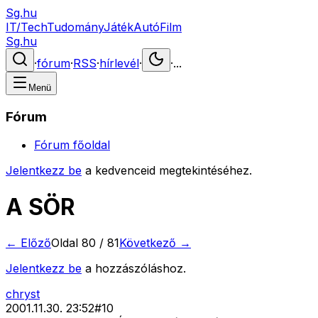
Sg.hu
IT/Tech
Tudomány
Játék
Autó
Film
Sg.hu
·
fórum
·
RSS
·
hírlevél
·
·
...
Menü
Fórum
Fórum főoldal
Jelentkezz be
a kedvenceid megtekintéséhez.
A SÖR
← Előző
Oldal
80
/
81
Következő →
Jelentkezz be
a hozzászóláshoz.
chryst
2001.11.30. 23:52
#
10