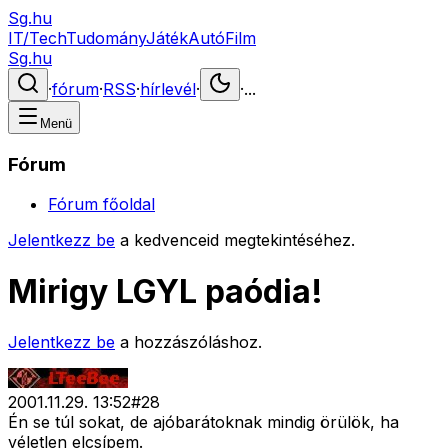
Sg.hu
IT/Tech
Tudomány
Játék
Autó
Film
Sg.hu
·
fórum
·
RSS
·
hírlevél
·
·
...
Menü
Fórum
Fórum főoldal
Jelentkezz be
a kedvenceid megtekintéséhez.
Mirigy LGYL paódia!
Jelentkezz be
a hozzászóláshoz.
2001.11.29. 13:52
#
28
Én se túl sokat, de ajóbarátoknak mindig örülök, ha
véletlen elcsípem.