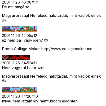
2001.11.26. 16:08
#
14
De azt megérte.
Magyarország! Ne feledd halottaidat, mint vádlók élnek
ők.
2001.11.26. 15:05
#
12
ez nem baj! vagy igen? 😊
Photo Collage Maker http://www.collagemaker.me
2001.11.26. 14:52
#
11
Nem vagy túl határozott.
Magyarország! Ne feledd halottaidat, mint vádlók élnek
ők.
2001.11.26. 14:20
#
10
mivel nem lattam igy nemtudodm eldonteni