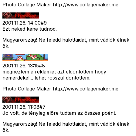
Photo Collage Maker http://www.collagemaker.me
2001.11.26. 14:00
#
9
Ezt neked kéne tudnod.
Magyarország! Ne feledd halottaidat, mint vádlók élnek
ők.
2001.11.26. 13:15
#
8
megneztem a reklamjat azt eldontottem hogy
nemerdekel... lehet rosszul dontottem.
Photo Collage Maker http://www.collagemaker.me
2001.11.26. 11:08
#
7
Jó volt, de tényleg előre tudtam az összes poént.
Magyarország! Ne feledd halottaidat, mint vádlók élnek
ők.