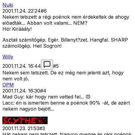
Nuki
2001.11.24. 22:24
#
6
Nekem tetszett a régi poénok nem érdekeltek de ahogy
elõadták... Abban volt valami... NEM?
Hö! Kirááály!
Asztali számítógép. Egér. Billenyt?zet. Hangfal. SHARP
számológép. Heil Sogron!
Willy
2001.11.24. 16:44
#
5
Nekem sem tetszett. De ez még nem jelenti azt, hogy
nem volt jó.
OPM
2001.11.24. 16:30
#
4
Mad Guy: kár hogy nem vetted fel... 😞
Lacc: én is ismertem benne a poénok 90% -át, de azért
nekem nagyon bejött...
2001.11.23. 21:53
#
3
Hát nekem nem tetszett. Nagyon gyenge és régi poénok