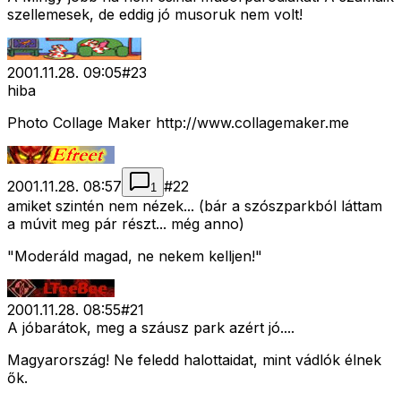
szellemesek, de eddig jó musoruk nem volt!
2001.11.28. 09:05
#
23
hiba
Photo Collage Maker http://www.collagemaker.me
2001.11.28. 08:57
#
22
1
amiket szintén nem nézek... (bár a szószparkból láttam
a múvit meg pár részt... még anno)
"Moderáld magad, ne nekem kelljen!"
2001.11.28. 08:55
#
21
A jóbarátok, meg a száusz park azért jó....
Magyarország! Ne feledd halottaidat, mint vádlók élnek
ők.