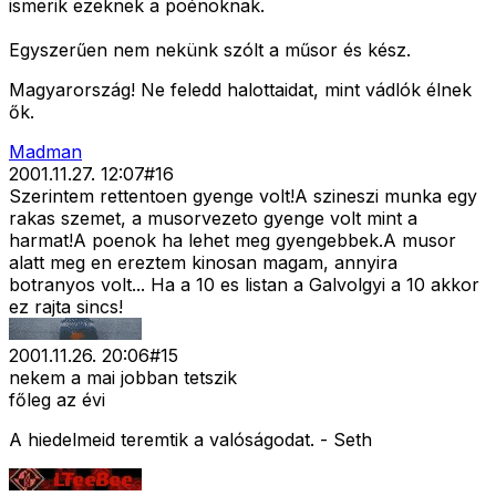
ismerik ezeknek a poénoknak.
Egyszerűen nem nekünk szólt a műsor és kész.
Magyarország! Ne feledd halottaidat, mint vádlók élnek
ők.
Madman
2001.11.27. 12:07
#
16
Szerintem rettentoen gyenge volt!A szineszi munka egy
rakas szemet, a musorvezeto gyenge volt mint a
harmat!A poenok ha lehet meg gyengebbek.A musor
alatt meg en ereztem kinosan magam, annyira
botranyos volt... Ha a 10 es listan a Galvolgyi a 10 akkor
ez rajta sincs!
2001.11.26. 20:06
#
15
nekem a mai jobban tetszik
főleg az évi
A hiedelmeid teremtik a valóságodat. - Seth