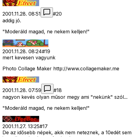
2001.11.28. 08:51
#
20
addig jó.
"Moderáld magad, ne nekem kelljen!"
2001.11.28. 08:24
#
19
mert kevesen vagyunk
Photo Collage Maker http://www.collagemaker.me
2001.11.28. 07:59
#
18
nagyon kevés olyan műsor megy ami "nekünk" szól...
"Moderáld magad, ne nekem kelljen!"
2001.11.27. 13:25
#
17
De az idősebb népek, akik nem neteznek, a 10edét sem