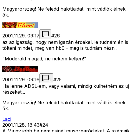
Magyarország! Ne feledd halottaidat, mint vádlók élnek
ők.
2001.11.29. 09:17
#
26
az az igazság, hogy nem igazán érdekel. le tudnám én is
tölteni mindet, meg van hb0 - meg is tudnám nézni.
"Moderáld magad, ne nekem kelljen!"
2001.11.29. 09:16
#
25
1
Ha lenne ADSL-em, vagy valami, mindig külhetném az új
részeket...
Magyarország! Ne feledd halottaidat, mint vádlók élnek
ők.
Laci
2001.11.28. 18:43
#
24
A Mirigy jobb ha nem csinál musorparódiákat. A számaik