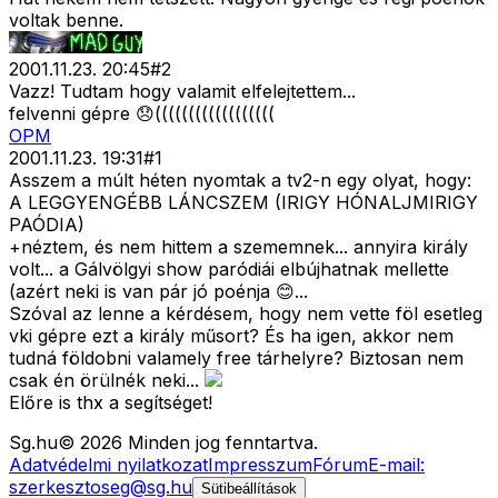
voltak benne.
2001.11.23. 20:45
#
2
Vazz! Tudtam hogy valamit elfelejtettem...
felvenni gépre 😞((((((((((((((((((
OPM
2001.11.23. 19:31
#
1
Asszem a múlt héten nyomtak a tv2-n egy olyat, hogy:
A LEGGYENGÉBB LÁNCSZEM (IRIGY HÓNALJMIRIGY
PAÓDIA)
+néztem, és nem hittem a szememnek... annyira király
volt... a Gálvölgyi show paródiái elbújhatnak mellette
(azért neki is van pár jó poénja 😊...
Szóval az lenne a kérdésem, hogy nem vette föl esetleg
vki gépre ezt a király műsort? És ha igen, akkor nem
tudná földobni valamely free tárhelyre? Biztosan nem
csak én örülnék neki...
Előre is thx a segítséget!
Sg
.hu
©
2026
Minden jog fenntartva.
Adatvédelmi nyilatkozat
Impresszum
Fórum
E-mail:
szerkesztoseg@sg.hu
Sütibeállítások