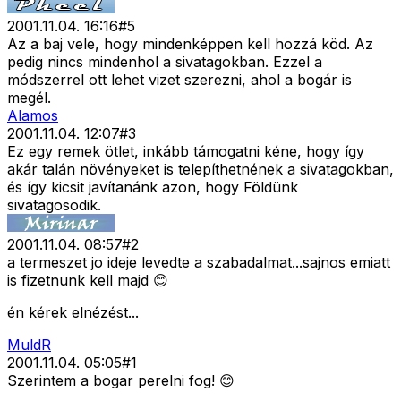
2001.11.04. 16:16
#
5
Az a baj vele, hogy mindenképpen kell hozzá köd. Az
pedig nincs mindenhol a sivatagokban. Ezzel a
módszerrel ott lehet vizet szerezni, ahol a bogár is
megél.
Alamos
2001.11.04. 12:07
#
3
Ez egy remek ötlet, inkább támogatni kéne, hogy így
akár talán növényeket is telepíthetnének a sivatagokban,
és így kicsit javítanánk azon, hogy Földünk
sivatagosodik.
2001.11.04. 08:57
#
2
a termeszet jo ideje levedte a szabadalmat...sajnos emiatt
is fizetnunk kell majd 😊
én kérek elnézést...
MuldR
2001.11.04. 05:05
#
1
Szerintem a bogar perelni fog! 😊