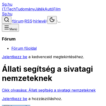
Sg.hu
IT/Tech
Tudomány
Játék
Autó
Film
Sg.hu
·
fórum
·
RSS
·
hírlevél
·
·
...
Menü
Fórum
Fórum főoldal
Jelentkezz be
a kedvenceid megtekintéséhez.
Állati segítség a sivatagi
nemzeteknek
Cikk olvasása:
Állati segítség a sivatagi nemzeteknek
Jelentkezz be
a hozzászóláshoz.