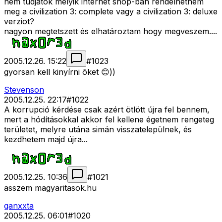
nem tudjátok melyik internet shop-ban rendelhetném
meg a civilization 3: complete vagy a civilization 3: deluxe
verziot?
nagyon megtetszett és elhatároztam hogy megveszem....
2005.12.26. 15:22
#
1023
gyorsan kell kinyírni õket 😊))
Stevenson
2005.12.25. 22:17
#
1022
A korrupció kérdése csak azért ötlött újra fel bennem,
mert a hódításokkal akkor fel kellene égetnem rengeteg
területet, melyre utána simán visszatelepülnek, és
kezdhetem majd újra...
2005.12.25. 10:36
#
1021
asszem magyaritasok.hu
ganxxta
2005.12.25. 06:01
#
1020