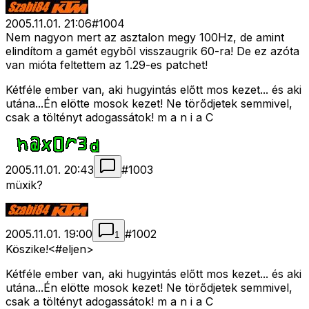
2005.11.01. 21:06
#
1004
Nem nagyon mert az asztalon megy 100Hz, de amint
elindítom a gamét egybõl visszaugrik 60-ra! De ez azóta
van mióta feltettem az 1.29-es patchet!
Kétféle ember van, aki hugyintás előtt mos kezet... és aki
utána...Én elötte mosok kezet! Ne törődjetek semmivel,
csak a töltényt adogassátok! m a n i a C
2005.11.01. 20:43
#
1003
müxik?
2005.11.01. 19:00
#
1002
1
Köszike!<#eljen>
Kétféle ember van, aki hugyintás előtt mos kezet... és aki
utána...Én elötte mosok kezet! Ne törődjetek semmivel,
csak a töltényt adogassátok! m a n i a C