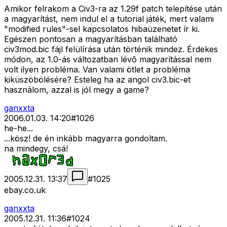
Amikor felrakom a Civ3-ra az 1.29f patch telepítése után
a magyarítást, nem indul el a tutorial játék, mert valami
"modified rules"-sel kapcsolatos hibaüzenetet ír ki.
Egészen pontosan a magyarításban található
civ3mod.bic fájl felülírása után történik mindez. Érdekes
módon, az 1.0-ás változatban lévõ magyarítással nem
volt ilyen probléma. Van valami ötlet a probléma
kiküszöbölésére? Esteleg ha az angol civ3.bic-et
használom, azzal is jól megy a game?
ganxxta
2006.01.03. 14:20
#
1026
he-he...
...kösz! de én inkább magyarra gondoltam.
na mindegy, csá!
2005.12.31. 13:37
#
1025
ebay.co.uk
ganxxta
2005.12.31. 11:36
#
1024