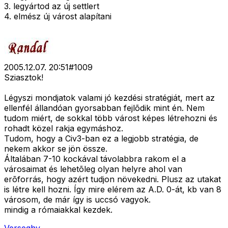
3. legyártod az új settlert
4. elmész új várost alapítani
2005.12.07. 20:51
#
1009
Sziasztok!
Légyszi mondjatok valami jó kezdési stratégiát, mert az
ellenfél állandóan gyorsabban fejlõdik mint én. Nem
tudom miért, de sokkal több várost képes létrehozni és
rohadt közel rakja egymáshoz.
Tudom, hogy a Civ3-ban ez a legjobb stratégia, de
nekem akkor se jön össze.
Általában 7-10 kockával távolabbra rakom el a
városaimat és lehetõleg olyan helyre ahol van
erõforrás, hogy azért tudjon növekedni. Plusz az utakat
is létre kell hozni. Így mire elérem az A.D. 0-át, kb van 8
városom, de már így is uccsó vagyok.
mindig a rómaiakkal kezdek.