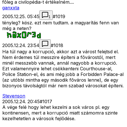
fõleg a civilopédia-t értékelném....
ganxxta
2005.12.25. 05:45
#
1019
1
tényleg? kösz. ezt nem tudtam. a magyarítás fenn van
még a neten?
2005.12.24. 23:54
#
1018
Ha túl nagy a korrupció, akkor azt a várost felejtsd el.
Nem érdemes túl messzire építeni a fõvárostól, mert
minél messzebb vannak, annál nagyobb a korrupció.
Ezt valamennyire lehet csökkenteni Courthouse-al,
Police Station-el, és ami még jobb a Forbidden Palace-al
(az utóbbi mintha egy második fõváros lenne), de egy
bizonyos távolságtól már nem szabad városokat építeni.
Stevenson
2005.12.24. 20:45
#
1017
A vége felé hogy lehet kezelni a sok város pl. egy
kontinensen, mert a korrupció miatt számomra szinte
kezelhetetlen a városok fejlõdése.