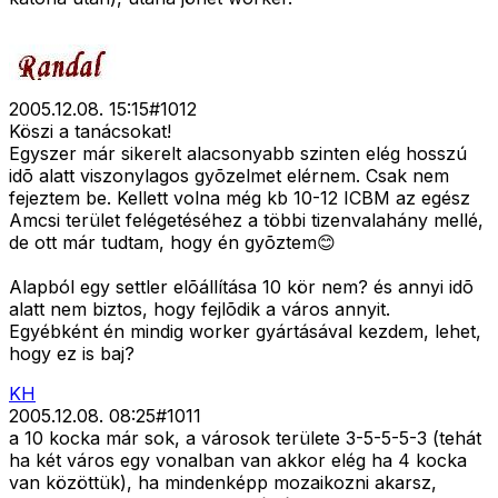
2005.12.08. 15:15
#
1012
Köszi a tanácsokat!
Egyszer már sikerelt alacsonyabb szinten elég hosszú
idõ alatt viszonylagos gyõzelmet elérnem. Csak nem
fejeztem be. Kellett volna még kb 10-12 ICBM az egész
Amcsi terület felégetéséhez a többi tizenvalahány mellé,
de ott már tudtam, hogy én gyõztem😊
Alapból egy settler elõállítása 10 kör nem? és annyi idõ
alatt nem biztos, hogy fejlõdik a város annyit.
Egyébként én mindig worker gyártásával kezdem, lehet,
hogy ez is baj?
KH
2005.12.08. 08:25
#
1011
a 10 kocka már sok, a városok területe 3-5-5-5-3 (tehát
ha két város egy vonalban van akkor elég ha 4 kocka
van közöttük), ha mindenképp mozaikozni akarsz,