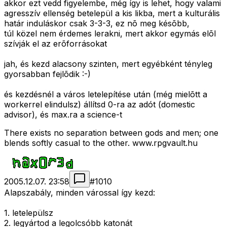
akkor ezt vedd figyelembe, még így is lehet, hogy valami
agresszív ellenség betelepül a kis likba, mert a kulturális
határ induláskor csak 3-3-3, ez nõ meg késõbb,
túl közel nem érdemes lerakni, mert akkor egymás elõl
szívják el az erõforrásokat
jah, és kezd alacsony szinten, mert egyébként tényleg
gyorsabban fejlõdik :-)
és kezdésnél a város letelepítése után (még mielõtt a
workerrel elindulsz) állítsd 0-ra az adót (domestic
advisor), és max.ra a science-t
There exists no separation between gods and men; one
blends softly casual to the other. www.rpgvault.hu
2005.12.07. 23:58
#
1010
Alapszabály, minden várossal így kezd:
1. letelepülsz
2. legyártod a legolcsóbb katonát