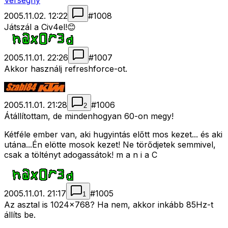
Verseghy
2005.11.02. 12:22
#
1008
Játszál a Civ4el!😊
2005.11.01. 22:26
#
1007
Akkor használj refreshforce-ot.
2005.11.01. 21:28
#
1006
2
Átállítottam, de mindenhogyan 60-on megy!
Kétféle ember van, aki hugyintás előtt mos kezet... és aki
utána...Én elötte mosok kezet! Ne törődjetek semmivel,
csak a töltényt adogassátok! m a n i a C
2005.11.01. 21:17
#
1005
1
Az asztal is 1024x768? Ha nem, akkor inkább 85Hz-t
állíts be.