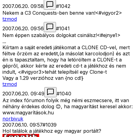
2007.06.20. 09:58
#
1042
Nekem a C3 Conquests-ben benne van!<#vigyor2>
tzmod
2007.06.20. 09:56
#
1041
Nem éppen szabályos dolgokat csinálsz!<#ejnye1>
...
Kiírtam a saját eredeti játékomat a CLONE CD-vel, mert
féltve õrzöm az eredetit,(a másolat karcolodjon) és azt
én is tapasztaltam, hogy ha letöröltem a CLONE-t a
géprõl, akkor kérte az eredeti cd-t a játékhoz és nem
indult, <#vigyor3>
tehát telepítsél egy Clone-t
Vagy a 1.29 verzióhoz van {no cd!}
tzmod
2007.06.20. 09:49
#
1040
Az index fórumon folyik még némi eszmecsere, itt van
néhány érdekes dolog 😊, ha magyarítást keresel akkor:
www.magyarítások.hu
norbivuk
2007.06.10. 09:57
#
1039
Hol találok a játékhoz egy magyar portált?