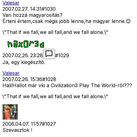
Valesar
2007.02.27. 14:31
#
1030
Van hozzá magyarosítás?
Érteni értem,csak mégis jobb lenne,ha magyar lenne.😊
\"That if we fall,we all fall,and we fall alone.\"
2007.02.26. 23:28
#
1029
Ja, egy kiegészítõ.
Valesar
2007.02.26. 15:36
#
1028
Hali!Hallot már vki a Civilization3 Play The World-rõl???
\"That if we fall,we all fall,and we fall alone.\"
2006.04.07. 11:57
#
1027
Szevasztok !