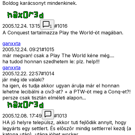
Boldog karácsonyt mindenkinek.
2005.12.24. 13:15
#
1016
1
A Conquest tartalmazza Play the World-öt magában.
ganxxta
2005.12.24. 09:21
#
1015
már megvan! csak a Play The World kéne még....
ha tudod honnan szedhetem le: plz. help!!!
ganxxta
2005.12.22. 22:57
#
1014
jár még ide valaki?
ha igen, és tudja akkor ugyan árulja már el honnan
lehetne lecibálni a civ3-at? + a PTW-öt meg a Conq-et?!
persze csak tisztán elméleti alapon...
2005.12.08. 17:49
#
1013
HA jó helyre települsz, akkor tuti fejlõdiik annyit, hogy
legyárts egy settlert. És elõszõr mindig settlerrel kezdj (a
katona után), utána jöhet worker.