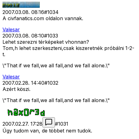
2007.03.08. 08:16
#
1034
A civfanatics.com oldalon vannak.
Valesar
2007.03.08. 08:10
#
1033
Lehet szerezni térképeket vhonnan?
Tom,h lehet szerkeszteni,csak kiszeretnék próbálni 1-2-
t.
\"That if we fall,we all fall,and we fall alone.\"
Valesar
2007.02.28. 14:40
#
1032
Azért köszi.
\"That if we fall,we all fall,and we fall alone.\"
2007.02.27. 17:28
#
1031
Úgy tudom van, de többet nem tudok.