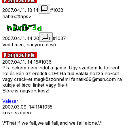
2007.04.11. 18:14
#
1038
haha<#taps>
2007.04.11. 14:20
#
1037
1
Vedd meg, nagyon olcsó.
2007.04.11. 14:15
#
1036
Pls. nekem nem indul a game. Ugy szedtem le torrent-
rõl és kéri az eredeti CD-t.Ha tud valaki hozzá no-cdt
vagy crack-et megköszönném!
fanatik69@msn.com
ra
küldje el lécci linket vagy file-t.
Elõre is nagyon kösz!
Valesar
2007.03.09. 14:11
#
1035
köszi szépen
\"That if we fall,we all fall,and we fall alone.\"