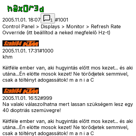
2005.11.01. 18:07
#
1001
1
Control Panel > Displays > Monitor > Refresh Rate
Ovverride (itt beállítod a neked megfelelõ Hz-t)
2005.11.01. 17:31
#
1000
khm
Kétféle ember van, aki hugyintás előtt mos kezet... és aki
utána...Én elötte mosok kezet! Ne törődjetek semmivel,
csak a töltényt adogassátok! m a n i a C
2005.11.01. 16:52
#
999
Na valaki válaszolhatna mert lassan szükségem lesz egy
40 dioptriás szemüvegre!
Kétféle ember van, aki hugyintás előtt mos kezet... és aki
utána...Én elötte mosok kezet! Ne törődjetek semmivel,
csak a töltényt adogassátok! m a n i a C