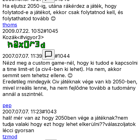
Ha eljutsz 2050-ig, utána rákérdez a játék, hogy
folytatod-e a játékot, ekkor csak folytatnod kell, és
folytathatod tovább 😊
thoms
2009.07.22. 10:52
#
1045
Kozák<#vigyor3>
2007.07.07. 11:39
#
1044
Nézd meg a custom game-nél, hogy ki tudod e kapcsolni
a time limit-et (a civ4-ben ki lehet). Ha nem, akkor
semmit sem tehetsz ellene. 😊
Eredetileg mindegyik Civ játéknak vége van kb 2050-ben,
mivel irreális lenne, ha nem fejlõdne tovább a tudomány
annál a sszintnél.
pep
2007.07.07. 11:23
#
1043
hali! mér van az hogy 2050ben vége a játéknak?nem
tudja valaki hogy ezt hogy lehet elkerülni??válaszoljatok
lécci gyorsan
tzmod