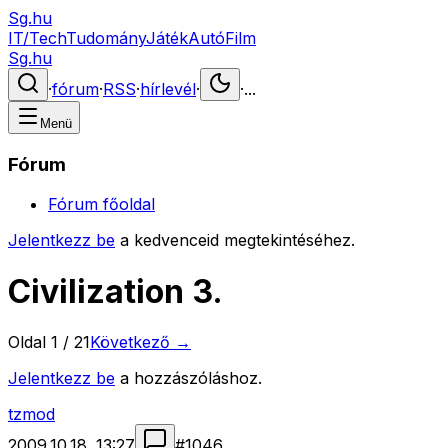
Sg.hu
IT/Tech
Tudomány
Játék
Autó
Film
Sg.hu
·
fórum
·
RSS
·
hírlevél
·
·
...
Menü
Fórum
Fórum főoldal
Jelentkezz be
a kedvenceid megtekintéséhez.
Civilization 3.
Oldal
1
/
21
Következő →
Jelentkezz be
a hozzászóláshoz.
tzmod
2009.10.18. 13:27
#
1046