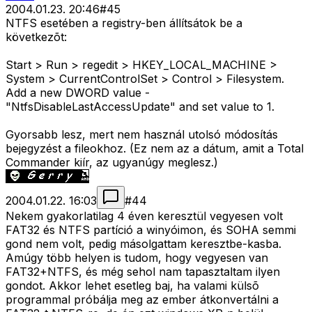
2004.01.23. 20:46
#
45
NTFS esetében a registry-ben állítsátok be a
következõt:
Start > Run > regedit > HKEY_LOCAL_MACHINE >
System > CurrentControlSet > Control > Filesystem.
Add a new DWORD value -
"NtfsDisableLastAccessUpdate" and set value to 1.
Gyorsabb lesz, mert nem használ utolsó módosítás
bejegyzést a fileokhoz. (Ez nem az a dátum, amit a Total
Commander kiír, az ugyanúgy meglesz.)
2004.01.22. 16:03
#
44
Nekem gyakorlatilag 4 éven keresztül vegyesen volt
FAT32 és NTFS partíció a winyóimon, és SOHA semmi
gond nem volt, pedig másolgattam keresztbe-kasba.
Amúgy több helyen is tudom, hogy vegyesen van
FAT32+NTFS, és még sehol nam tapasztaltam ilyen
gondot. Akkor lehet esetleg baj, ha valami külsõ
programmal próbálja meg az ember átkonvertálni a