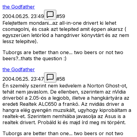
the Godfather
2004.06.25. 23:49
#
59
Felejtettem mondani...az all-in-one drivert ki lehet
csomagolni, és csak azt telepited amit éppen akarsz (
egyszerüen letörlöd a hangdriver könyvtárt és az nem
lessz telepitve).
Tuborgs are better than one... two beers or not two
beers?..thats the question :)
the Godfather
2004.06.25. 23:47
#
58
Én személy szerint nem kedvelem a Norton Ghost-ot,
tehát nem javaslom. De ellenben, szerintem az nVidia
driverböl a 2.05-ös a legjobb, illetve a hangkártyára az
eredeti Realtek ALC650 a frankó. Az nvidiás driver a
hangra elég gyengén muzsikált, ugyhogy kiprobáltam a
realtek-et. Szerintem nemhiába javasolja az Asus is a
realtek drivert. Probáld ki és majd írd meg mi törpént.
Tuborgs are better than one... two beers or not two