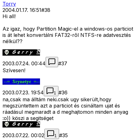
Torry
2004.01.17. 16:51
#
38
Hi all!
Az igaz, hogy Partition Magic-el a windows-os particiot
is át lehet konvertálni FAT32-rõl NTFS-re adatvesztés
nélkül??
2003.07.24. 00:44
#
37
Szívesen!
2003.07.23. 19:54
#
36
1
na,csak ma álltám neki.csak ugy sikerült,hogy
megszüntettem azt a particiot és csináltam ujat és
ráadásul megmaradt a d meghajtomon minden anyag
:o)) köszi a segitséget
2003.07.22. 00:02
#
35
1