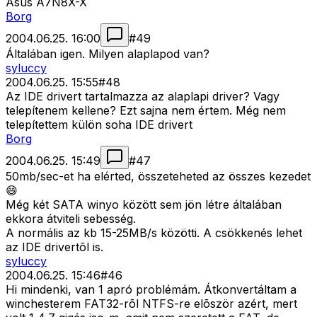
Asus A7N8X-X
Borg
2004.06.25. 16:00
#
49
Általában igen. Milyen alaplapod van?
syluccy
2004.06.25. 15:55
#
48
Az IDE drivert tartalmazza az alaplapi driver? Vagy
telepítenem kellene? Ezt sajna nem értem. Még nem
telepítettem külön soha IDE drivert
Borg
2004.06.25. 15:49
#
47
50mb/sec-et ha elérted, összeteheted az összes kezedet
😄
Még két SATA winyo között sem jön létre általában
ekkora átviteli sebesség.
A normális az kb 15-25MB/s közötti. A csökkenés lehet
az IDE drivertõl is.
syluccy
2004.06.25. 15:46
#
46
Hi mindenki, van 1 apró problémám. Átkonvertáltam a
winchesterem FAT32-rõl NTFS-re elõször azért, mert