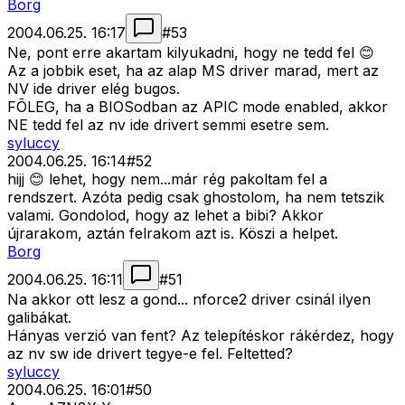
Borg
2004.06.25. 16:17
#
53
Ne, pont erre akartam kilyukadni, hogy ne tedd fel 😊
Az a jobbik eset, ha az alap MS driver marad, mert az
NV ide driver elég bugos.
FÕLEG, ha a BIOSodban az APIC mode enabled, akkor
NE tedd fel az nv ide drivert semmi esetre sem.
syluccy
2004.06.25. 16:14
#
52
hijj 😊 lehet, hogy nem...már rég pakoltam fel a
rendszert. Azóta pedig csak ghostolom, ha nem tetszik
valami. Gondolod, hogy az lehet a bibi? Akkor
újrarakom, aztán felrakom azt is. Köszi a helpet.
Borg
2004.06.25. 16:11
#
51
Na akkor ott lesz a gond... nforce2 driver csinál ilyen
galibákat.
Hányas verzió van fent? Az telepítéskor rákérdez, hogy
az nv sw ide drivert tegye-e fel. Feltetted?
syluccy
2004.06.25. 16:01
#
50