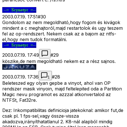
2003.07.19. 17:51
#
30
Gondolom az nem megoldható,hogy fogom és kivágok
mindent a c meghajtoról,majd restartolok és ugy teszem
fel az op-rendszert. Nekem csak az a bajom az ntfs-
el,hogy nem tudok formatálni.
2003.07.19. 17:49
#
29
köszike,de nem megoldható nekem ez a rész sajnos.
2003.07.19. 17:36
#
28
1
Beleteszed egy olyan gepbe a vinyot, ahol van OP
rendszer masik vinyoin, majd feltelepited oda a Partition
Magic nevu programot es azzzal atkonvertalod az
NTFSt, Fat32re.
Dez: Inkompatibilitas definicioja jatekoknal: amikor fut,de
csak pl. 1 fps-sel,vagy össze-vissza
akadozva,irányíthatatlanul 2. K8-nál alapból mindig