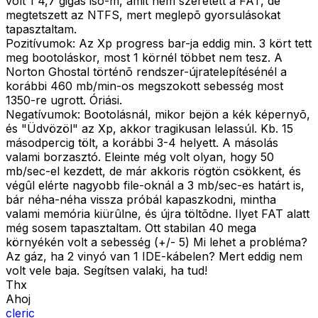
volt 1 4,7 gigás iso-m, amit nem szeretett a FAT, de
megtetszett az NTFS, mert meglepõ gyorsulásokat
tapasztaltam.
Pozitívumok: Az Xp progress bar-ja eddig min. 3 kört tett
meg bootoláskor, most 1 körnél többet nem tesz. A
Norton Ghostal történõ rendszer-újratelepítésénél a
korábbi 460 mb/min-os megszokott sebesség most
1350-re ugrott. Óriási.
Negatívumok: Bootolásnál, mikor bejön a kék képernyõ,
és "Üdvözöl" az Xp, akkor tragikusan lelassúl. Kb. 15
másodpercig tölt, a korábbi 3-4 helyett. A másolás
valami borzasztó. Eleinte még volt olyan, hogy 50
mb/sec-el kezdett, de már akkoris rögtön csökkent, és
végûl elérte nagyobb file-oknál a 3 mb/sec-es határt is,
bár néha-néha vissza próbál kapaszkodni, mintha
valami memória kiürûlne, és újra töltõdne. Ilyet FAT alatt
még sosem tapasztaltam. Ott stabilan 40 mega
környékén volt a sebesség (+/- 5) Mi lehet a probléma?
Az gáz, ha 2 vinyó van 1 IDE-kábelen? Mert eddig nem
volt vele baja. Segítsen valaki, ha tud!
Thx
Ahoj
cleric