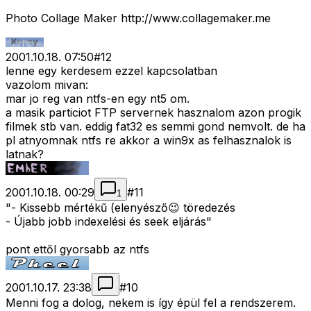
Photo Collage Maker http://www.collagemaker.me
2001.10.18. 07:50
#
12
lenne egy kerdesem ezzel kapcsolatban
vazolom mivan:
mar jo reg van ntfs-en egy nt5 om.
a masik particiot FTP servernek hasznalom azon progik
filmek stb van. eddig fat32 es semmi gond nemvolt. de ha
pl atnyomnak ntfs re akkor a win9x as felhasznalok is
latnak?
2001.10.18. 00:29
#
11
1
"- Kissebb mértékű (elenyésző😉 töredezés
- Újabb jobb indexelési és seek eljárás"
pont ettől gyorsabb az ntfs
2001.10.17. 23:38
#
10
Menni fog a dolog, nekem is így épül fel a rendszerem.