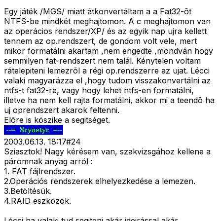
Egy játék /MGS/ miatt átkonvertáltam a a Fat32-õt
NTFS-be mindkét meghajtomon. A c meghajtomon van
az operácios rendszer/XP/ és az egyik nap ujra kellett
tennem az op.rendszert, de gondom volt vele, mert
mikor formatálni akartam ,nem engedte ,mondván hogy
semmilyen fat-rendszert nem talál. Kénytelen voltam
rátelepiteni lemezrõl a régi op.rendszerre az ujat. Lécci
valaki magyarázza el ,hogy tudom visszakonvertálni az
ntfs-t fat32-re, vagy hogy lehet ntfs-en formatálni,
illetve ha nem kell rajta formatálni, akkor mi a teendõ ha
uj oprendszert akarok feltenni.
Elõre is köszike a segitséget.
2003.06.13. 18:17
#
24
Sziasztok! Nagy kérésem van, szakvizsgához kellene a
páromnak anyag arról :
1. FAT fájlrendszer.
2.Operációs rendszerek elhelyezkedése a lemezen.
3.Betöltésük.
4.RAID eszközök.
Lécci ha valaki tud segiteni akár ideirással akár