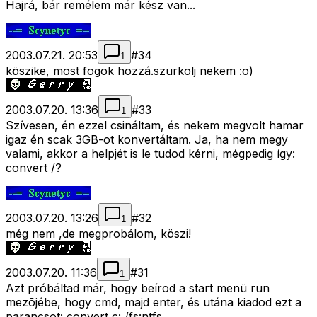
Hajrá, bár remélem már kész van...
2003.07.21. 20:53
#
34
1
köszike, most fogok hozzá.szurkolj nekem :o)
2003.07.20. 13:36
#
33
1
Szívesen, én ezzel csináltam, és nekem megvolt hamar
igaz én scak 3GB-ot konvertáltam. Ja, ha nem megy
valami, akkor a helpjét is le tudod kérni, mégpedig így:
convert /?
2003.07.20. 13:26
#
32
1
még nem ,de megprobálom, köszi!
2003.07.20. 11:36
#
31
1
Azt próbáltad már, hogy beírod a start menü run
mezõjébe, hogy cmd, majd enter, és utána kiadod ezt a
parancsot: convert c: /fs:ntfs