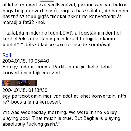
át lehet convert.exe segítségével, parancssorban beírod
hogy help convert.exe és kiírja a használatot, de ha nem
használsz több gigás fileokat akkor ne konvertáldd át
maradj a fat32 -nél.
"...a labda mindenhol gömböly?, a focisták mindenhol
kenhet?ek, a bírók meg mindenütt befújják a kamu
büntet?t" Játszd körbe coin+concede kombóval!
Roll
2004.01.18. 10:05
#
40
Én úgy tudom, hogy a Partition magic-kel át lehet
konvertálni a fájlrendszert.
2004.01.18. 01:13
#
39
egy particiot amin mar van adat at lehet konvertalni ntfs-
re? bocs a lama kerdesert.
\"It was Wednesday morning. We were in the Volley
playing pool. That much is true. But Begbie is playing
absolutely fucking gash.\"