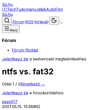
Sg.hu
IT/Tech
Tudomány
Játék
Autó
Film
Sg.hu
·
fórum
·
RSS
·
hírlevél
·
·
...
Menü
Fórum
Fórum főoldal
Jelentkezz be
a kedvenceid megtekintéséhez.
ntfs vs. fat32
Oldal
1
/
2
Következő →
Jelentkezz be
a hozzászóláshoz.
bazs017
2007.05.15. 15:56
#
62