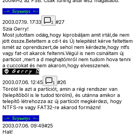
200MHz az FSB. Csak tuning által lesz magasabb.
2003.07.19. 17:33
#
27
1
Szia Gerry!
Most jutottam odáig,hogy kiprobáljam amit irtál,de nem
jött össze.Betettem a cd-t és Új telepitést kérve feltettem
ismét az oprendszert,de sehol nem kérdezte,hogy ntfs
vagy fat-ot akarok feltenni.Végül is nem csináltam új
particiot ,mert a d meghajtómról nem tudom hova tenni
a cuccokat és nem akarom,hogy elvesszenek.
2003.07.06. 12:45
#
26
1
Töröld le azt a partíciót, amin a régi rendszer van
(telepítõbõl is le tudod törölni), és utánna amikor a
telepítõ létrehozza az új partíciót megkérdezi, hogy
NTFS-re vagy FAT32-re akarod formázni!
2003.07.06. 09:49
#
25
Hali!