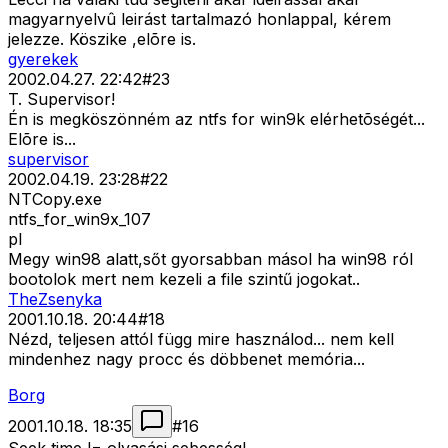
magyarnyelvû leirást tartalmazó honlappal, kérem
jelezze. Köszike ,elõre is.
gyerekek
2002.04.27. 22:42
#
23
T. Supervisor!
Én is megköszönném az ntfs for win9k elérhetõségét...
Elõre is...
supervisor
2002.04.19. 23:28
#
22
NTCopy.exe
ntfs_for_win9x_107
pl
Megy win98 alatt,sőt gyorsabban másol ha win98 ról
bootolok mert nem kezeli a file szintű jogokat..
TheZsenyka
2001.10.18. 20:44
#
18
Nézd, teljesen attól függ mire használod... nem kell
mindenhez nagy procc és döbbenet memória...
Borg
2001.10.18. 18:35
#
16