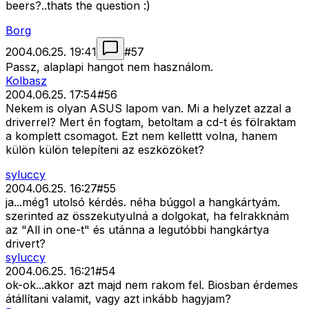
beers?..thats the question :)
Borg
2004.06.25. 19:41
#
57
Passz, alaplapi hangot nem használom.
Kolbasz
2004.06.25. 17:54
#
56
Nekem is olyan ASUS lapom van. Mi a helyzet azzal a
driverrel? Mert én fogtam, betoltam a cd-t és fölraktam
a komplett csomagot. Ezt nem kellettt volna, hanem
külön külön telepíteni az eszközöket?
syluccy
2004.06.25. 16:27
#
55
ja...még1 utolsó kérdés. néha búggol a hangkártyám.
szerinted az összekutyulná a dolgokat, ha felrakknám
az "All in one-t" és utánna a legutóbbi hangkártya
drivert?
syluccy
2004.06.25. 16:21
#
54
ok-ok...akkor azt majd nem rakom fel. Biosban érdemes
átállítani valamit, vagy azt inkább hagyjam?