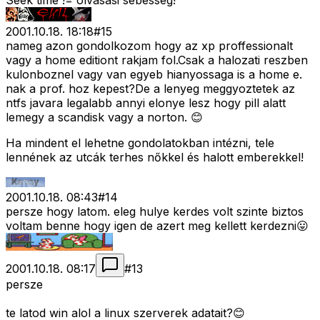
Seek time != olvasási sebesség!
2001.10.18. 18:18
#
15
nameg azon gondolkozom hogy az xp proffessionalt
vagy a home editiont rakjam fol.Csak a halozati reszben
kulonboznel vagy van egyeb hianyossaga is a home e.
nak a prof. hoz kepest?De a lenyeg meggyoztetek az
ntfs javara legalabb annyi elonye lesz hogy pill alatt
lemegy a scandisk vagy a norton. 😊
Ha mindent el lehetne gondolatokban intézni, tele
lennének az utcák terhes nőkkel és halott emberekkel!
2001.10.18. 08:43
#
14
persze hogy latom. eleg hulye kerdes volt szinte biztos
voltam benne hogy igen de azert meg kellett kerdezni😛
2001.10.18. 08:17
#
13
persze
te latod win alol a linux szerverek adatait?😊