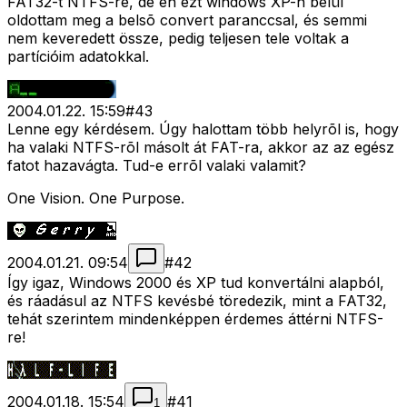
FAT32-t NTFS-re, de én ezt windows XP-n belül
oldottam meg a belsõ convert paranccsal, és semmi
nem keveredett össze, pedig teljesen tele voltak a
partícióim adatokkal.
2004.01.22. 15:59
#
43
Lenne egy kérdésem. Úgy halottam több helyrõl is, hogy
ha valaki NTFS-rõl másolt át FAT-ra, akkor az az egész
fatot hazavágta. Tud-e errõl valaki valamit?
One Vision. One Purpose.
2004.01.21. 09:54
#
42
Így igaz, Windows 2000 és XP tud konvertálni alapból,
és ráadásul az NTFS kevésbé töredezik, mint a FAT32,
tehát szerintem mindenképpen érdemes áttérni NTFS-
re!
2004.01.18. 15:54
#
41
1