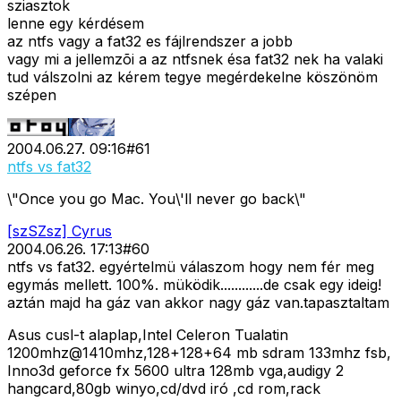
sziasztok
lenne egy kérdésem
az ntfs vagy a fat32 es fájlrendszer a jobb
vagy mi a jellemzõi a az ntfsnek ésa fat32 nek ha valaki
tud válszolni az kérem tegye megérdekelne köszönöm
szépen
2004.06.27. 09:16
#
61
ntfs vs fat32
\"Once you go Mac. You\'ll never go back\"
[szSZsz] Cyrus
2004.06.26. 17:13
#
60
ntfs vs fat32. egyértelmü válaszom hogy nem fér meg
egymás mellett. 100%. müködik............de csak egy ideig!
aztán majd ha gáz van akkor nagy gáz van.tapasztaltam
Asus cusl-t alaplap,Intel Celeron Tualatin
1200mhz@1410mhz,128+128+64 mb sdram 133mhz fsb,
Inno3d geforce fx 5600 ultra 128mb vga,audigy 2
hangcard,80gb winyo,cd/dvd iró ,cd rom,rack