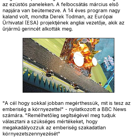
az ezüstös paneleken. A felbocsátás március első
napjára van beütemezve. A 14 éves program nagy
kaland volt, mondta Derek Todman, az Európai
Űrhivatal (ESA) projektjének angliai vezetője, akik az
űrjármű gerincét alkották meg.
"A cél hogy sokkal jobban megérthessük, mit is tesz az
emberiség a környezettel" - nyilatkozott a BBC News
számára. "Remélhetőleg segítségével meg tudjuk
választani a szükséges mértékeket, hogy
megakadályozzuk az emberiség szakadatlan
környezetszennyezését"