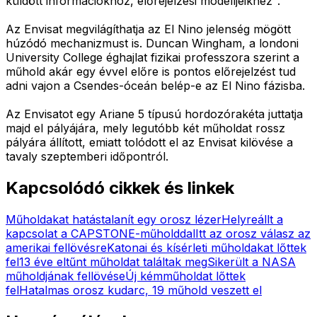
küldött információkhoz, előrejelzési modelljeikhez".
Az Envisat megvilágíthatja az El Nino jelenség mögött
húzódó mechanizmust is. Duncan Wingham, a londoni
University College éghajlat fizikai professzora szerint a
műhold akár egy évvel előre is pontos előrejelzést tud
adni vajon a Csendes-óceán belép-e az El Nino fázisba.
Az Envisatot egy Ariane 5 típusú hordozórakéta juttatja
majd el pályájára, mely legutóbb két műholdat rossz
pályára állított, emiatt tolódott el az Envisat kilövése a
tavaly szeptemberi időpontról.
Kapcsolódó cikkek és linkek
Műholdakat hatástalanít egy orosz lézer
Helyreállt a
kapcsolat a CAPSTONE-műholddal
Itt az orosz válasz az
amerikai fellövésre
Katonai és kísérleti műholdakat lőttek
fel
13 éve eltűnt műholdat találtak meg
Sikerült a NASA
műholdjának fellövése
Új kémműholdat lőttek
fel
Hatalmas orosz kudarc, 19 műhold veszett el