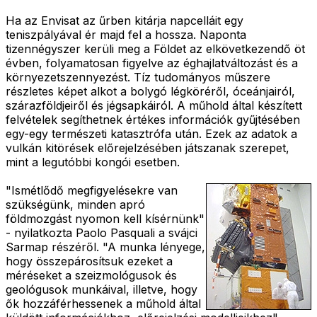
Ha az Envisat az űrben kitárja napcelláit egy
teniszpályával ér majd fel a hossza. Naponta
tizennégyszer kerüli meg a Földet az elkövetkezendő öt
évben, folyamatosan figyelve az éghajlatváltozást és a
környezetszennyezést. Tíz tudományos műszere
részletes képet alkot a bolygó légköréről, óceánjairól,
szárazföldjeiről és jégsapkáiról. A műhold által készített
felvételek segíthetnek értékes információk gyűjtésében
egy-egy természeti katasztrófa után. Ezek az adatok a
vulkán kitörések előrejelzésében játszanak szerepet,
mint a legutóbbi kongói esetben.
"Ismétlődő megfigyelésekre van
szükségünk, minden apró
földmozgást nyomon kell kísérnünk"
- nyilatkozta Paolo Pasquali a svájci
Sarmap részéről. "A munka lényege,
hogy összepárosítsuk ezeket a
méréseket a szeizmológusok és
geológusok munkáival, illetve, hogy
ők hozzáférhessenek a műhold által