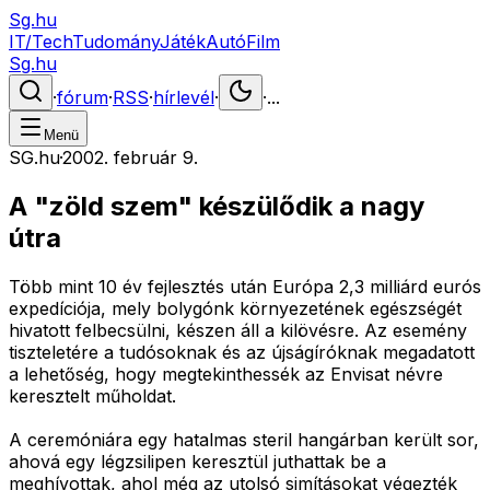
Sg.hu
IT/Tech
Tudomány
Játék
Autó
Film
Sg.hu
·
fórum
·
RSS
·
hírlevél
·
·
...
Menü
SG.hu
·
2002. február 9.
A "zöld szem" készülődik a nagy
útra
Több mint 10 év fejlesztés után Európa 2,3 milliárd eurós
expedíciója, mely bolygónk környezetének egészségét
hivatott felbecsülni, készen áll a kilövésre. Az esemény
tiszteletére a tudósoknak és az újságíróknak megadatott
a lehetőség, hogy megtekinthessék az Envisat névre
keresztelt műholdat.
A ceremóniára egy hatalmas steril hangárban került sor,
ahová egy légzsilipen keresztül juthattak be a
meghívottak, ahol még az utolsó simításokat végezték