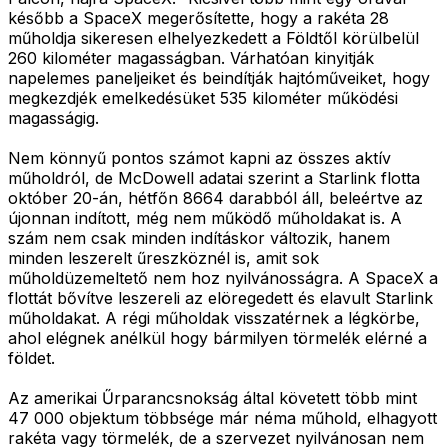
később a SpaceX megerősítette, hogy a rakéta 28
műholdja sikeresen elhelyezkedett a Földtől körülbelül
260 kilométer magasságban. Várhatóan kinyitják
napelemes paneljeiket és beindítják hajtóműveiket, hogy
megkezdjék emelkedésüket 535 kilométer működési
magasságig.
Nem könnyű pontos számot kapni az összes aktív
műholdról, de McDowell adatai szerint a Starlink flotta
október 20-án, hétfőn 8664 darabból áll, beleértve az
újonnan indított, még nem működő műholdakat is. A
szám nem csak minden indításkor változik, hanem
minden leszerelt űreszköznél is, amit sok
műholdüzemeltető nem hoz nyilvánosságra. A SpaceX a
flottát bővítve leszereli az elöregedett és elavult Starlink
műholdakat. A régi műholdak visszatérnek a légkörbe,
ahol elégnek anélkül hogy bármilyen törmelék elérné a
földet.
Az amerikai Űrparancsnokság által követett több mint
47 000 objektum többsége már néma műhold, elhagyott
rakéta vagy törmelék, de a szervezet nyilvánosan nem