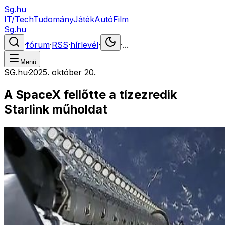
Sg.hu
IT/Tech
Tudomány
Játék
Autó
Film
Sg.hu
·
fórum
·
RSS
·
hírlevél
·
·
...
Menü
SG.hu
·
2025. október 20.
A SpaceX fellőtte a tízezredik
Starlink műholdat