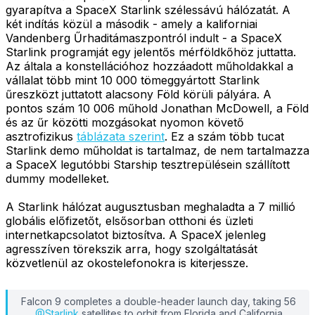
gyarapítva a SpaceX Starlink szélessávú hálózatát. A
két indítás közül a második - amely a kaliforniai
Vandenberg Űrhaditámaszpontról indult - a SpaceX
Starlink programját egy jelentős mérföldkőhöz juttatta.
Az általa a konstellációhoz hozzáadott műholdakkal a
vállalat több mint 10 000 tömeggyártott Starlink
űreszközt juttatott alacsony Föld körüli pályára. A
pontos szám 10 006 műhold Jonathan McDowell, a Föld
és az űr közötti mozgásokat nyomon követő
asztrofizikus
táblázata szerint
. Ez a szám több tucat
Starlink demo műholdat is tartalmaz, de nem tartalmazza
a SpaceX legutóbbi Starship tesztrepülésein szállított
dummy modelleket.
A Starlink hálózat augusztusban meghaladta a 7 millió
globális előfizetőt, elsősorban otthoni és üzleti
internetkapcsolatot biztosítva. A SpaceX jelenleg
agresszíven törekszik arra, hogy szolgáltatását
közvetlenül az okostelefonokra is kiterjessze.
Falcon 9 completes a double-header launch day, taking 56
@Starlink
satellites to orbit from Florida and California