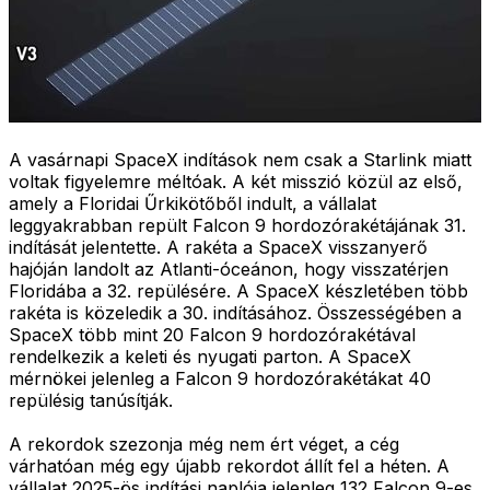
A vasárnapi SpaceX indítások nem csak a Starlink miatt
voltak figyelemre méltóak. A két misszió közül az első,
amely a Floridai Űrkikötőből indult, a vállalat
leggyakrabban repült Falcon 9 hordozórakétájának 31.
indítását jelentette. A rakéta a SpaceX visszanyerő
hajóján landolt az Atlanti-óceánon, hogy visszatérjen
Floridába a 32. repülésére. A SpaceX készletében több
rakéta is közeledik a 30. indításához. Összességében a
SpaceX több mint 20 Falcon 9 hordozórakétával
rendelkezik a keleti és nyugati parton. A SpaceX
mérnökei jelenleg a Falcon 9 hordozórakétákat 40
repülésig tanúsítják.
A rekordok szezonja még nem ért véget, a cég
várhatóan még egy újabb rekordot állít fel a héten. A
vállalat 2025-ös indítási naplója jelenleg 132 Falcon 9-es