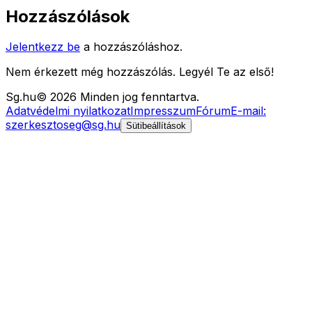
Hozzászólások
Jelentkezz be
a hozzászóláshoz.
Nem érkezett még hozzászólás. Legyél Te az első!
Sg
.hu
©
2026
Minden jog fenntartva.
Adatvédelmi nyilatkozat
Impresszum
Fórum
E-mail:
szerkesztoseg@sg.hu
Sütibeállítások