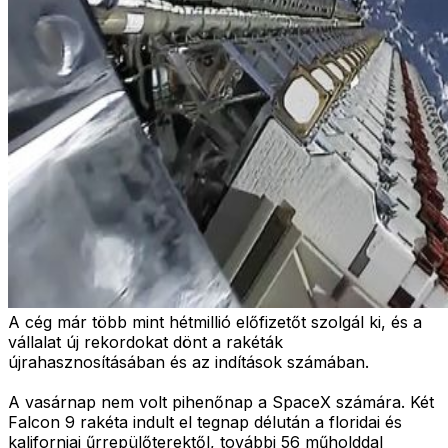
A cég már több mint hétmillió előfizetőt szolgál ki, és a
vállalat új rekordokat dönt a rakéták
újrahasznosításában és az indítások számában.
A vasárnap nem volt pihenőnap a SpaceX számára. Két
Falcon 9 rakéta indult el tegnap délután a floridai és
kaliforniai űrrepülőterektől, további 56 műholddal