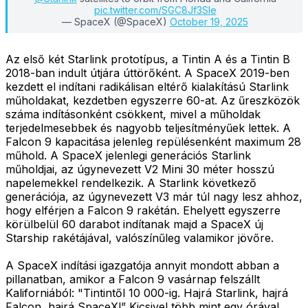
pic.twitter.com/SGC8Jf3Sle
— SpaceX (@SpaceX)
October 19, 2025
Az első két Starlink prototípus, a Tintin A és a Tintin B
2018-ban indult útjára úttörőként. A SpaceX 2019-ben
kezdett el indítani radikálisan eltérő kialakítású Starlink
műholdakat, kezdetben egyszerre 60-at. Az űreszközök
száma indításonként csökkent, mivel a műholdak
terjedelmesebbek és nagyobb teljesítményűek lettek. A
Falcon 9 kapacitása jelenleg repülésenként maximum 28
műhold. A SpaceX jelenlegi generációs Starlink
műholdjai, az úgynevezett V2 Mini 30 méter hosszú
napelemekkel rendelkezik. A Starlink következő
generációja, az úgynevezett V3 már túl nagy lesz ahhoz,
hogy elférjen a Falcon 9 rakétán. Ehelyett egyszerre
körülbelül 60 darabot indítanak majd a SpaceX új
Starship rakétájával, valószínűleg valamikor jövőre.
A SpaceX indítási igazgatója annyit mondott abban a
pillanatban, amikor a Falcon 9 vasárnap felszállt
Kaliforniából: "Tintintől 10 000-ig. Hajrá Starlink, hajrá
Falcon, hajrá SpaceX!” Kicsivel több mint egy órával