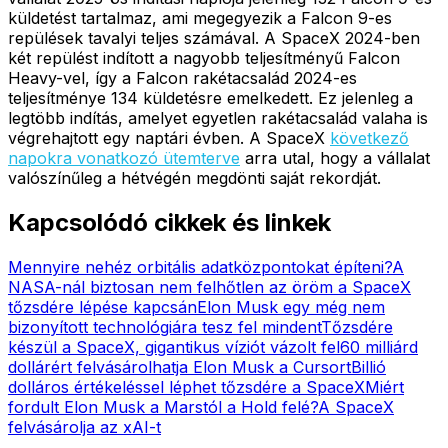
küldetést tartalmaz, ami megegyezik a Falcon 9-es
repülések tavalyi teljes számával. A SpaceX 2024-ben
két repülést indított a nagyobb teljesítményű Falcon
Heavy-vel, így a Falcon rakétacsalád 2024-es
teljesítménye 134 küldetésre emelkedett. Ez jelenleg a
legtöbb indítás, amelyet egyetlen rakétacsalád valaha is
végrehajtott egy naptári évben. A SpaceX
következő
napokra vonatkozó ütemterve
arra utal, hogy a vállalat
valószínűleg a hétvégén megdönti saját rekordját.
Kapcsolódó cikkek és linkek
Mennyire nehéz orbitális adatközpontokat építeni?
A
NASA-nál biztosan nem felhőtlen az öröm a SpaceX
tőzsdére lépése kapcsán
Elon Musk egy még nem
bizonyított technológiára tesz fel mindent
Tőzsdére
készül a SpaceX, gigantikus víziót vázolt fel
60 milliárd
dollárért felvásárolhatja Elon Musk a Cursort
Billió
dolláros értékeléssel léphet tőzsdére a SpaceX
Miért
fordult Elon Musk a Marstól a Hold felé?
A SpaceX
felvásárolja az xAI-t