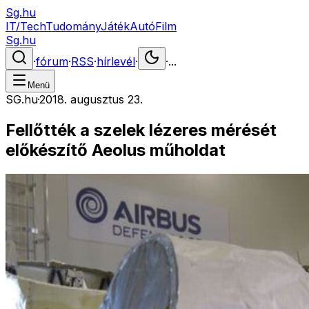
Sg.hu
IT/Tech
Tudomány
Játék
Autó
Film
Sg.hu
·
fórum
·
RSS
·
hírlevél
·
·
...
Menü
SG.hu
·
2018. augusztus 23.
Fellőtték a szelek lézeres mérését
előkészítő Aeolus műholdat