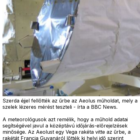
Szerda éjjel fellőtték az űrbe az Aeolus műholdat, mely a
szelek lézeres mérést teszteli - írta a BBC News.
A meteorológusok azt remélik, hogy a műhold adatai
segítségével javul a középtávú időjárás-előrejelzések
minősége. Az Aeolust egy Vega rakéta vitte az űrbe, a
rakétát Francia Guyanáról lőtték ki helyi idő szerint