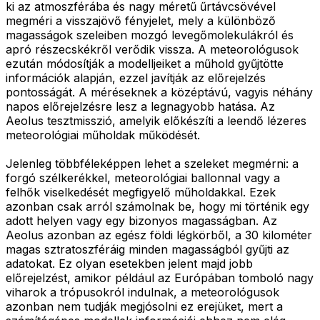
ki az atmoszférába és nagy méretű űrtávcsövével
megméri a visszajövő fényjelet, mely a különböző
magasságok szeleiben mozgó levegőmolekulákról és
apró részecskékről verődik vissza. A meteorológusok
ezután módosítják a modelljeiket a műhold gyűjtötte
információk alapján, ezzel javítják az előrejelzés
pontosságát. A méréseknek a középtávú, vagyis néhány
napos előrejelzésre lesz a legnagyobb hatása. Az
Aeolus tesztmisszió, amelyik előkészíti a leendő lézeres
meteorológiai műholdak működését.
Jelenleg többféleképpen lehet a szeleket megmérni: a
forgó szélkerékkel, meteorológiai ballonnal vagy a
felhők viselkedését megfigyelő műholdakkal. Ezek
azonban csak arról számolnak be, hogy mi történik egy
adott helyen vagy egy bizonyos magasságban. Az
Aeolus azonban az egész földi légkörből, a 30 kilométer
magas sztratoszféráig minden magasságból gyűjti az
adatokat. Ez olyan esetekben jelent majd jobb
előrejelzést, amikor például az Európában tomboló nagy
viharok a trópusokról indulnak, a meteorológusok
azonban nem tudják megjósolni ez erejüket, mert a