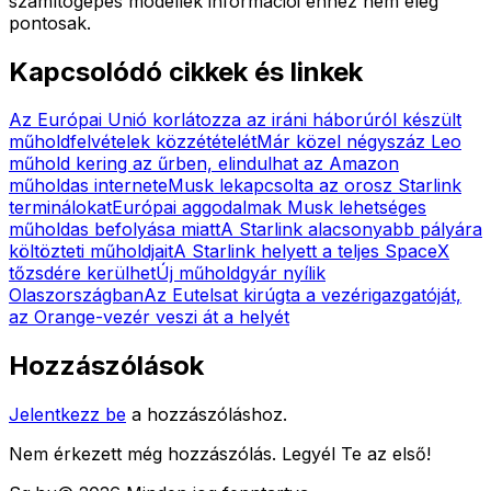
számítógépes modellek információi ehhez nem elég
pontosak.
Kapcsolódó cikkek és linkek
Az Európai Unió korlátozza az iráni háborúról készült
műholdfelvételek közzétételét
Már közel négyszáz Leo
műhold kering az űrben, elindulhat az Amazon
műholdas internete
Musk lekapcsolta az orosz Starlink
terminálokat
Európai aggodalmak Musk lehetséges
műholdas befolyása miatt
A Starlink alacsonyabb pályára
költözteti műholdjait
A Starlink helyett a teljes SpaceX
tőzsdére kerülhet
Új műholdgyár nyílik
Olaszországban
Az Eutelsat kirúgta a vezérigazgatóját,
az Orange-vezér veszi át a helyét
Hozzászólások
Jelentkezz be
a hozzászóláshoz.
Nem érkezett még hozzászólás. Legyél Te az első!