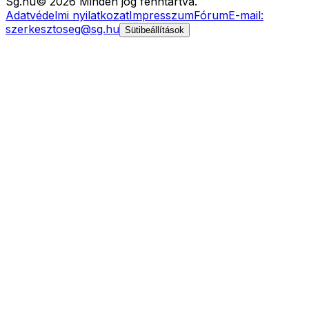
Sg
.hu
©
2026
Minden jog fenntartva.
Adatvédelmi nyilatkozat
Impresszum
Fórum
E-mail:
szerkesztoseg@sg.hu
Sütibeállítások