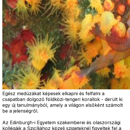
Egész medúzákat képesek elkapni és felfalni a
csapatban dolgozó földközi-tengeri korallok - derült ki
egy új tanulmányból, amely a világon elsőként számolt
be a jelenségről.
Az Edinburgh-i Egyetem szakemberei és olaszországi
kollégáik a Szicíliához közeli szigeteknél figyeltek fel a