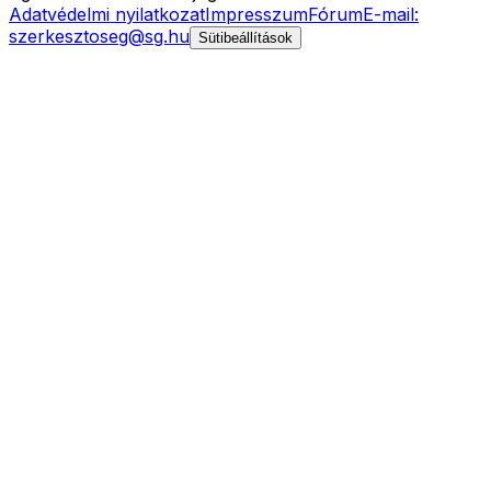
Adatvédelmi nyilatkozat
Impresszum
Fórum
E-mail:
szerkesztoseg@sg.hu
Sütibeállítások