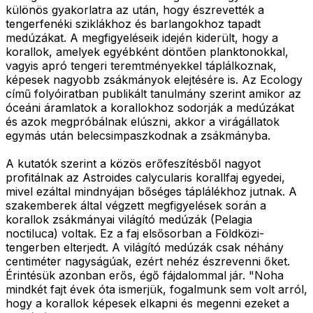
különös gyakorlatra az után, hogy észrevették a
tengerfenéki sziklákhoz és barlangokhoz tapadt
medúzákat. A megfigyeléseik idején kiderült, hogy a
korallok, amelyek egyébként döntően planktonokkal,
vagyis apró tengeri teremtményekkel táplálkoznak,
képesek nagyobb zsákmányok elejtésére is. Az Ecology
című folyóiratban publikált tanulmány szerint amikor az
óceáni áramlatok a korallokhoz sodorják a medúzákat
és azok megpróbálnak elúszni, akkor a virágállatok
egymás után belecsimpaszkodnak a zsákmányba.
A kutatók szerint a közös erőfeszítésből nagyot
profitálnak az Astroides calycularis korallfaj egyedei,
mivel ezáltal mindnyájan bőséges táplálékhoz jutnak. A
szakemberek által végzett megfigyelések során a
korallok zsákmányai világító medúzák (Pelagia
noctiluca) voltak. Ez a faj elsősorban a Földközi-
tengerben elterjedt. A világító medúzák csak néhány
centiméter nagyságúak, ezért nehéz észrevenni őket.
Érintésük azonban erős, égő fájdalommal jár. "Noha
mindkét fajt évek óta ismerjük, fogalmunk sem volt arról,
hogy a korallok képesek elkapni és megenni ezeket a