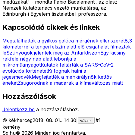
medúzákat" - mondta Fabio Badalementi, az olasz
Nemzeti Kutatótanács vezető munkatársa, az
Edinburgh-i Egyetem tiszteletbeli professzora.
Kapcsolódó cikkek és linkek
Megtalálhatták a gyilkos galóca mérgének ellenszerét
8,3
kilométerrel a tengerfelszín alatt élő csigahalat filmeztek
le
Szúnyogok jelentek meg az Antarktiszon
Egy kicsiny
rákféle négy nap alatt lebontja a
mikroműanyagot
Kutatók feltárták a SARS-CoV-2
evolúciós történetét
Ki fognak halni a
jegesmedvék
Megfejtették a méhkirálynők kettős
énekét
Zsugorodnak a madarak a klímaváltozás miatt
Hozzászólások
Jelentkezz be
a hozzászóláshoz.
©
kékherceg
2018. 08. 01.
.
14:30
|
|
#
1
válasz
kemény
Sg
.hu
©
2026
Minden jog fenntartva.