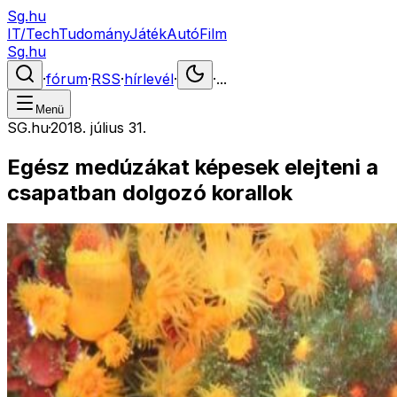
Sg.hu
IT/Tech
Tudomány
Játék
Autó
Film
Sg.hu
·
fórum
·
RSS
·
hírlevél
·
·
...
Menü
SG.hu
·
2018. július 31.
Egész medúzákat képesek elejteni a
csapatban dolgozó korallok