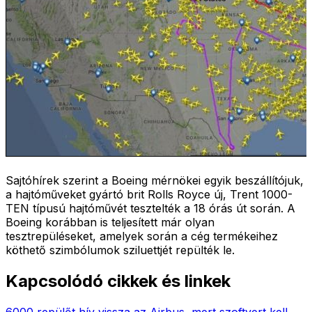
Sajtóhírek szerint a Boeing mérnökei egyik beszállítójuk,
a hajtóműveket gyártó brit Rolls Royce új, Trent 1000-
TEN típusú hajtóművét tesztelték a 18 órás út során. A
Boeing korábban is teljesített már olyan
tesztrepüléseket, amelyek során a cég termékeihez
köthető szimbólumok sziluettjét repülték le.
Kapcsolódó cikkek és linkek
6000 repülőt hív vissza az Airbus, mert szoftvert kell