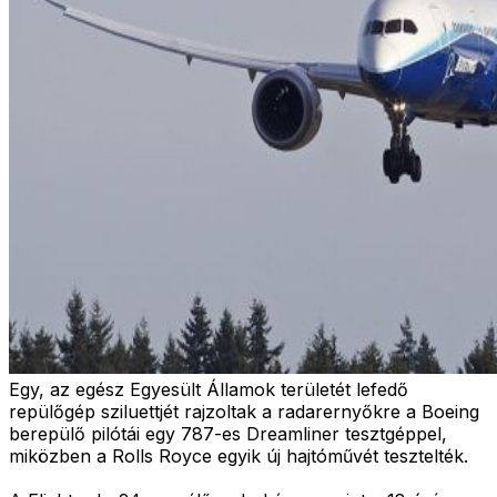
Egy, az egész Egyesült Államok területét lefedő
repülőgép sziluettjét rajzoltak a radarernyőkre a Boeing
berepülő pilótái egy 787-es Dreamliner tesztgéppel,
miközben a Rolls Royce egyik új hajtóművét tesztelték.