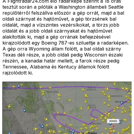
A Flightradar24.com élő radarképe szerint a 18 órás
tesztút során a pilóták a Washington állambeli Seattle
repülőtérről felszállva először a gép orrát, majd a bal
oldali szárnyat és hajtóművet, a gép törzsének bal
oldalát, majd a vízszintes vezérsíkokat, a törzs jobb
oldalát és a jobb oldali szárnyakat és hajtóművet
alakították ki, majd a gép orrának befejezésével
kirajzolódott egy Boeing 787-es sziluettje a radarképen.
A gép orra Wyoming állam fölött, a bal oldali szárny
Texas déli része, a jobb oldali pedig Wisconsin északi
részén, a kanadai határ mellett, a farok része pedig
Tennessee, Alabama és Kentucy államok fölött
rajzolódott ki.