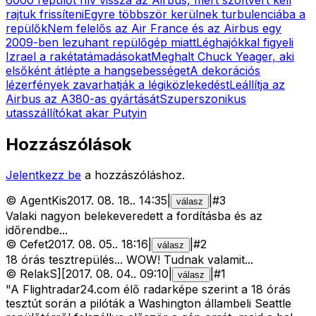
rajtuk frissíteni
Egyre többször kerülnek turbulenciába a
repülők
Nem felelős az Air France és az Airbus egy
2009-ben lezuhant repülőgép miatt
Léghajókkal figyeli
Izrael a rakétatámadásokat
Meghalt Chuck Yeager, aki
elsőként átlépte a hangsebességet
A dekorációs
lézerfények zavarhatják a légiközlekedést
Leállítja az
Airbus az A380-as gyártását
Szuperszonikus
utasszállítókat akar Putyin
Hozzászólások
Jelentkezz be
a hozzászóláshoz.
©
AgentKis
2017. 08. 18.
.
14:35
|
|
#
3
válasz
Valaki nagyon belekeveredett a fordításba és az
időrendbe...
©
Cefet
2017. 08. 05.
.
18:16
|
|
#
2
válasz
18 órás tesztrepülés... WOW! Tudnak valamit...
©
RelakS][
2017. 08. 04.
.
09:10
|
|
#
1
válasz
"A Flightradar24.com élő radarképe szerint a 18 órás
tesztút során a pilóták a Washington állambeli Seattle