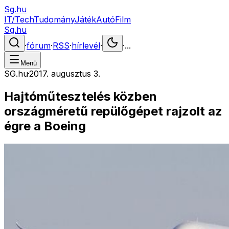
Sg.hu
IT/Tech
Tudomány
Játék
Autó
Film
Sg.hu
·
fórum
·
RSS
·
hírlevél
·
·
...
Menü
SG.hu
·
2017. augusztus 3.
Hajtóműtesztelés közben
országméretű repülőgépet rajzolt az
égre a Boeing