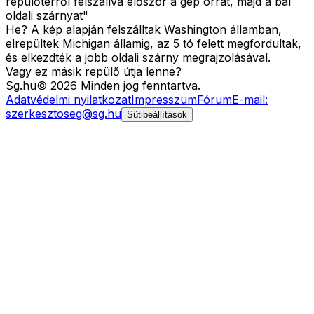
repülőtérről felszállva először a gép orrát, majd a bal
oldali szárnyat"
He? A kép alapján felszálltak Washington államban,
elrepültek Michigan államig, az 5 tó felett megfordultak,
és elkezdték a jobb oldali szárny megrajzolásával.
Vagy ez másik repülő útja lenne?
Sg
.hu
©
2026
Minden jog fenntartva.
Adatvédelmi nyilatkozat
Impresszum
Fórum
E-mail:
szerkesztoseg@sg.hu
Sütibeállítások