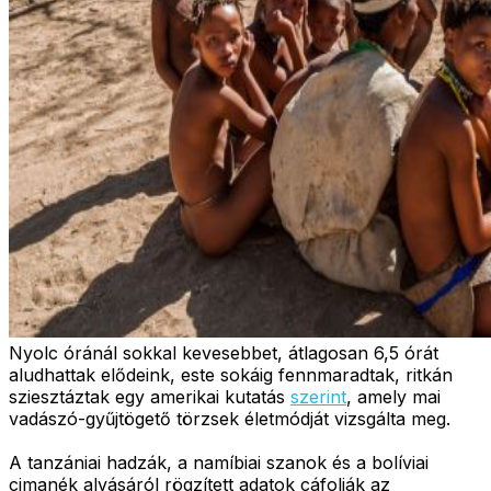
Nyolc óránál sokkal kevesebbet, átlagosan 6,5 órát
aludhattak elődeink, este sokáig fennmaradtak, ritkán
sziesztáztak egy amerikai kutatás
szerint
, amely mai
vadászó-gyűjtögető törzsek életmódját vizsgálta meg.
A tanzániai hadzák, a namíbiai szanok és a bolíviai
cimanék alvásáról rögzített adatok cáfolják az