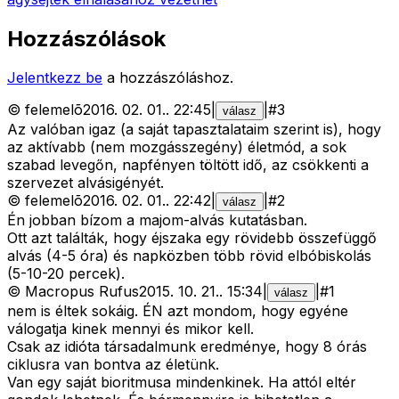
Hozzászólások
Jelentkezz be
a hozzászóláshoz.
©
felemelõ
2016. 02. 01.
.
22:45
|
|
#
3
válasz
Az valóban igaz (a saját tapasztalataim szerint is), hogy
az aktívabb (nem mozgásszegény) életmód, a sok
szabad levegőn, napfényen töltött idő, az csökkenti a
szervezet alvásigényét.
©
felemelõ
2016. 02. 01.
.
22:42
|
|
#
2
válasz
Én jobban bízom a majom-alvás kutatásban.
Ott azt találták, hogy éjszaka egy rövidebb összefüggő
alvás (4-5 óra) és napközben több rövid elbóbiskolás
(5-10-20 percek).
©
Macropus Rufus
2015. 10. 21.
.
15:34
|
|
#
1
válasz
nem is éltek sokáig. ÉN azt mondom, hogy egyéne
válogatja kinek mennyi és mikor kell.
Csak az idióta társadalmunk eredménye, hogy 8 órás
ciklusra van bontva az életünk.
Van egy saját bioritmusa mindenkinek. Ha attól eltér