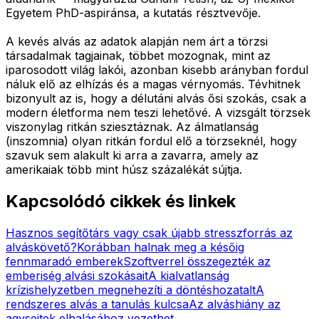
Egyetem PhD-aspiránsa, a kutatás résztvevője.
A kevés alvás az adatok alapján nem árt a törzsi
társadalmak tagjainak, többet mozognak, mint az
iparosodott világ lakói, azonban kisebb arányban fordul
náluk elő az elhízás és a magas vérnyomás. Tévhitnek
bizonyult az is, hogy a délutáni alvás ősi szokás, csak a
modern életforma nem teszi lehetővé. A vizsgált törzsek
viszonylag ritkán sziesztáznak. Az álmatlanság
(inszomnia) olyan ritkán fordul elő a törzseknél, hogy
szavuk sem alakult ki arra a zavarra, amely az
amerikaiak több mint húsz százalékát sújtja.
Kapcsolódó cikkek és linkek
Hasznos segítőtárs vagy csak újabb stresszforrás az
alváskövető?
Korábban halnak meg a későig
fennmaradó emberek
Szoftverrel összegezték az
emberiség alvási szokásait
A kialvatlanság
krízishelyzetben megnehezíti a döntéshozatalt
A
rendszeres alvás a tanulás kulcsa
Az alváshiány az
agysejtek elhalásához vezethet