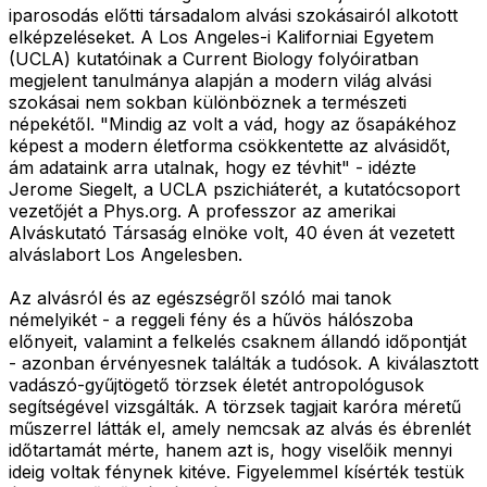
iparosodás előtti társadalom alvási szokásairól alkotott
elképzeléseket. A Los Angeles-i Kaliforniai Egyetem
(UCLA) kutatóinak a Current Biology folyóiratban
megjelent tanulmánya alapján a modern világ alvási
szokásai nem sokban különböznek a természeti
népekétől. "Mindig az volt a vád, hogy az ősapákéhoz
képest a modern életforma csökkentette az alvásidőt,
ám adataink arra utalnak, hogy ez tévhit" - idézte
Jerome Siegelt, a UCLA pszichiáterét, a kutatócsoport
vezetőjét a Phys.org. A professzor az amerikai
Alváskutató Társaság elnöke volt, 40 éven át vezetett
alváslabort Los Angelesben.
Az alvásról és az egészségről szóló mai tanok
némelyikét - a reggeli fény és a hűvös hálószoba
előnyeit, valamint a felkelés csaknem állandó időpontját
- azonban érvényesnek találták a tudósok. A kiválasztott
vadászó-gyűjtögető törzsek életét antropológusok
segítségével vizsgálták. A törzsek tagjait karóra méretű
műszerrel látták el, amely nemcsak az alvás és ébrenlét
időtartamát mérte, hanem azt is, hogy viselőik mennyi
ideig voltak fénynek kitéve. Figyelemmel kísérték testük