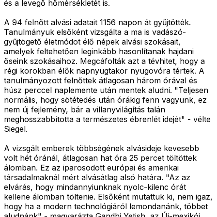
és a levegő hőmérsékletét is.
A 94 felnőtt alvási adatait 1156 napon át gyűjtötték.
Tanulmányuk elsőként vizsgálta a ma is vadászó-
gyűjtögető életmódot élő népek alvási szokásait,
amelyek feltehetően leginkább hasonlítanak hajdani
őseink szokásaihoz. Megcáfolták azt a tévhitet, hogy a
régi korokban élők napnyugtakor nyugovóra tértek. A
tanulmányozott felnőttek átlagosan három órával és
húsz perccel naplemente után mentek aludni. "Teljesen
normális, hogy sötétedés után órákig fenn vagyunk, ez
nem új fejlemény, bár a villanyvilágítás talán
meghosszabbította a természetes ébrenlét idejét" - vélte
Siegel.
A vizsgált emberek többségének alvásideje kevesebb
volt hét óránál, átlagosan hat óra 25 percet töltöttek
álomban. Ez az iparosodott európai és amerikai
társadalmaknál mért alvásátlag alsó határa. "Az az
elvárás, hogy mindannyiunknak nyolc-kilenc órát
kellene álomban töltenie. Elsőként mutattuk ki, nem igaz,
hogy ha a modern technológiáról lemondanánk, többet
aludnánk" - magyarázta Gandhi Yetish, az Új-mexikói