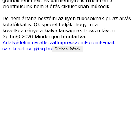
gondok lehetnek. És bármennyire is hihetetlen a
bioritmusunk nem 8 órás ciklusokban működik.
De nem ártana beszélni az ilyen tudósoknak pl. az alvás
kutatókkal is. Ők speciel tudják, hogy mi a
következménye a kialvatlanságnak hosszú távon.
Sg
.hu
©
2026
Minden jog fenntartva.
Adatvédelmi nyilatkozat
Impresszum
Fórum
E-mail:
szerkesztoseg@sg.hu
Sütibeállítások