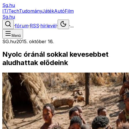
Sg.hu
IT/Tech
Tudomány
Játék
Autó
Film
Sg.hu
·
fórum
·
RSS
·
hírlevél
·
·
...
Menü
SG.hu
·
2015. október 16.
Nyolc óránál sokkal kevesebbet
aludhattak elődeink