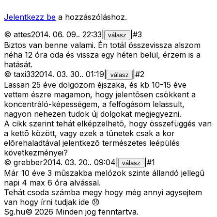
Jelentkezz be
a hozzászóláshoz.
©
attes
2014. 06. 09.
.
22:33
|
|
#
3
válasz
Biztos van benne valami. Én totál összevissza alszom
néha 12 óra oda és vissza egy héten belül, érzem is a
hatását.
©
taxi33
2014. 03. 30.
.
01:19
|
|
#
2
válasz
Lassan 25 éve dolgozom éjszaka, és kb 10-15 éve
vettem észre magamon, hogy jelentõsen csökkent a
koncentráló-képességem, a felfogásom lelassult,
nagyon nehezen tudok új dolgokat megjegyezni.
A cikk szerint tehát elképzelhetõ, hogy összefüggés van
a kettõ között, vagy ezek a tünetek csak a kor
elõrehaladtával jelentkezõ természetes leépülés
következményei?
©
grebber
2014. 03. 20.
.
09:04
|
|
#
1
válasz
Már 10 éve 3 mûszakba melózok szinte állandó jellegû
napi 4 max 6 óra alvással.
Tehát csoda számba megy hogy még annyi agysejtem
van hogy írni tudjak ide 😞
Sg
.hu
©
2026
Minden jog fenntartva.