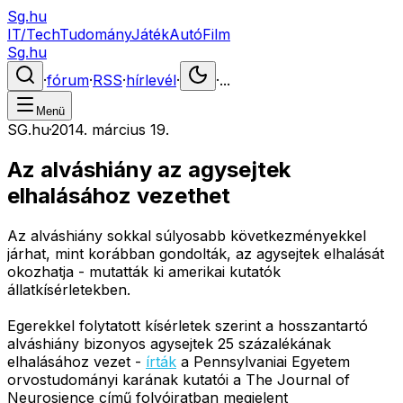
Sg.hu
IT/Tech
Tudomány
Játék
Autó
Film
Sg.hu
·
fórum
·
RSS
·
hírlevél
·
·
...
Menü
SG.hu
·
2014. március 19.
Az alváshiány az agysejtek
elhalásához vezethet
Az alváshiány sokkal súlyosabb következményekkel
járhat, mint korábban gondolták, az agysejtek elhalását
okozhatja - mutatták ki amerikai kutatók
állatkísérletekben.
Egerekkel folytatott kísérletek szerint a hosszantartó
alváshiány bizonyos agysejtek 25 százalékának
elhalásához vezet -
írták
a Pennsylvaniai Egyetem
orvostudományi karának kutatói a The Journal of
Neurosience című folyóiratban megjelent