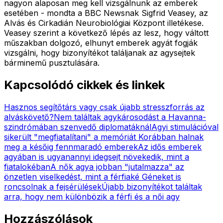
nagyon alaposan meg kell vizsgálnunk az emberek
esetében - mondta a BBC Newsnak Sigfrid Veasey, az
Alvás és Cirkadián Neurobiológiai Központ illetékese.
Veasey szerint a következő lépés az lesz, hogy váltott
műszakban dolgozó, elhunyt emberek agyát fogják
vizsgálni, hogy bizonyítékot találjanak az agysejtek
bárminemű pusztulására.
Kapcsolódó cikkek és linkek
Hasznos segítőtárs vagy csak újabb stresszforrás az
alváskövető?
Nem találtak agykárosodást a Havanna-
szindrómában szenvedő diplomatáknál
Agyi stimulációval
sikerült "megfiatalítani" a memóriát
Korábban halnak
meg a későig fennmaradó emberek
Az idős emberek
agyában is ugyanannyi idegsejt növekedik, mint a
fiatalokéban
A nők agya jobban "jutalmazza" az
önzetlen viselkedést, mint a férfiaké
Géneket is
roncsolnak a fejsérülések
Újabb bizonyítékot találtak
arra, hogy nem különbözik a férfi és a női agy
Hozzászólások