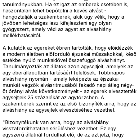
tanulmányukban. Ha ez igaz az emberek esetében is,
haszontalan lehet bepótolni a kevés alvást -
hangoztatják a szakemberek, akik úgy vélik, hogy a
jövőben lehetséges lesz kifejleszteni egy olyan
gyógyszert, amely védi az agyat az alváshiány
mellékhatásaitól.
A kutatók az egereket ébren tartották, hogy előidézzék
a modern életben előforduló éjszakai műszakokkal, késő
estékbe nyúló munkaidővel összefüggő alváshiányt.
Tanulmányozták az állatok azon agysejtjeit, amelyek az
agy éberállapotban tartásáért felelősek. Többnapos
alváshiány nyomán - amely leképezte az éjszakai
munkát végzők alvásritmusából fakadó napi átlag négy-
öt órányi alvás következményeit - az egerek elvesztették
agysejtjeik 25 százalékát az agytörzsben. A
szakemberek szerint ez az első bizonyíték arra, hogy az
alváshiány az agysejtek elvesztéséhez vezethet.
"Bizonyítékunk van arra, hogy az alváshiány
visszafordíthatatlan sérüléshez vezethet. Ez egy
egyszerű állatnál fordulhat elő, de ez azt jelzi, hogy