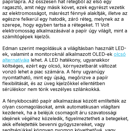
papírlapra. Az összesen hat rétegből az első egy
ragasztó, amit négy másik követ, ezek egyrészt vezetik
az elektromosságot, másrészt fénnyé alakítják, illetve az
egészre felkerül egy hatodik, záró réteg, melynek az a
szerepe, hogy egyben tartsa a rétegeket. 11 Volt
elektromosság alkalmazásával a papír úgy világít, mint a
számítógépek kijelzői.
Edman szerint megoldásuk a világításban használt LED-
ek, valamint a monitoroknál alkalmazott OLED-ek
olcsó
alternatívája
lehet. A LED hatékony, ugyanakkor
költséges, ezért egy olcsó, környezetbarát változat
vonzó lehet a piac számára. A fény ugyanúgy
nyomtatható, mint egy újság, megőrizve a papír
flexibilitását, és az üveg kijelzőkkel ellentétben
sérüléskor nem törik veszélyes szilánkokká.
A fénykibocsátó papír alkalmazásai között említették az
olyan csomagolásokat, amik automatikusan világítani
kezdenek, ha a beléjük csomagolt áru szavatossági
idejének végéhez közeledik, figyelmeztetheti a betegeket,
akik elfelejtették bevenni gyógyszereiket, vagy
segítségükkel könnyen nyomon követhetővé, vagy