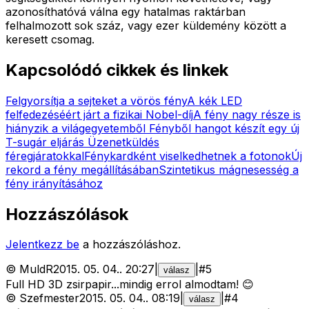
azonosíthatóvá válna egy hatalmas raktárban
felhalmozott sok száz, vagy ezer küldemény között a
keresett csomag.
Kapcsolódó cikkek és linkek
Felgyorsítja a sejteket a vörös fény
A kék LED
felfedezéséért járt a fizikai Nobel-díj
A fény nagy része is
hiányzik a világegyetemből
Fényből hangot készít egy új
T-sugár eljárás
Üzenetküldés
féregjáratokkal
Fénykardként viselkedhetnek a fotonok
Új
rekord a fény megállításában
Szintetikus mágnesesség a
fény irányításához
Hozzászólások
Jelentkezz be
a hozzászóláshoz.
©
MuldR
2015. 05. 04.
.
20:27
|
|
#
5
válasz
Full HD 3D zsirpapir...mindig errol almodtam! 😊
©
Szefmester
2015. 05. 04.
.
08:19
|
|
#
4
válasz