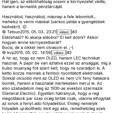
Hát igen, az eldobhatóság sosem a környezetet védte,
hanem a termelők pénztárcáját.
Használod, használod, másnap a fele lebomlott...
mehetsz is venni másikat (sarkos példa a gyengébbek
kedvéért). 😊
©
Tetsuo
2015. 05. 03.
.
23:21
|
|
#
3
válasz
Eldobható? Ki akarja eldobni? El kell dobni? Akkor
hogyan lenne környezetbarát?
Bocsi, de a cikket nem olvasom el. ;-)
©
kvp
2015. 05. 02.
.
14:59
|
|
#
2
válasz
A hir az, hogy ez nem OLED, hanem LEC technikat
hasznal. A papir be van aztatva ezzel az anyaggal, mig a
kulso muanyag foli azert kell, hogy ne szaradjon ki. A
ketto kozze mennek a fembol nyomtatott elektrodak.
Sokkal olcsobb mint az OLED es nem UV feny hatasara
bomlik, hanem a hasznalat mertekeben merul le. Az
elso szabadalom meg az 1930-as evekbol szarmazik
(General Electric). Egyetlen hatranyuk, hogy a regi
megoldasok par szaz oraig birtak csak, utanna elfogytak
az ionok a fenyt ado folyadekbol. Elvileg nemelyik
folyadek ujratoltheto mint egy aksi, remelhetoleg ezek