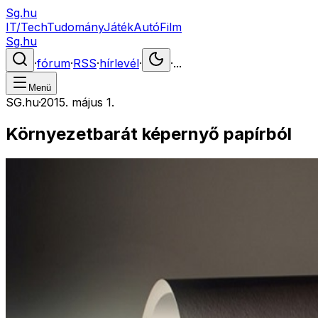
Sg.hu
IT/Tech
Tudomány
Játék
Autó
Film
Sg.hu
·
fórum
·
RSS
·
hírlevél
·
·
...
Menü
SG.hu
·
2015. május 1.
Környezetbarát képernyő papírból