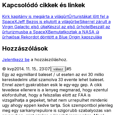
Kapcsolódó cikkek és linkek
Kirk kapitány is megjárta a világűrt
Űrturistákat lőtt fel a
SpaceX
Jeff Bezos is eljutott a világűrbe
Sikerrel zárult a
Virgin Galactic első útja
Készül az első űrhotel
Beszáll az
űrturizmusba a SpaceX
Bemutatkoztak a NASA új
űrhajósai
Rekordot döntött a Blue Origin kapszulája
Hozzászólások
Jelentkezz be
a hozzászóláshoz.
©
kvp
2014. 11. 15.
.
23:07
|
|
#
5
válasz
Egy az egymilliard baleset / ut eseten az evi 30 millio
kereskedelmi uttal szamolva 33 evente lehet baleset.
Ennel azert gyakrabban esik le egy-egy gep. A cikk
tevedese ellenere is a lenyeg megmarad, hogy ezentul
elofordulhat, hogy a felszallas elott az FAA is
vizsgalhatja a gepeket, tehat nem urrepulhet mindenki
ugy ahogy eppen kedve tartja. Sok szempontbol jelenleg
meg egy sarkanyrepulore is szigorubb szabalyozas van