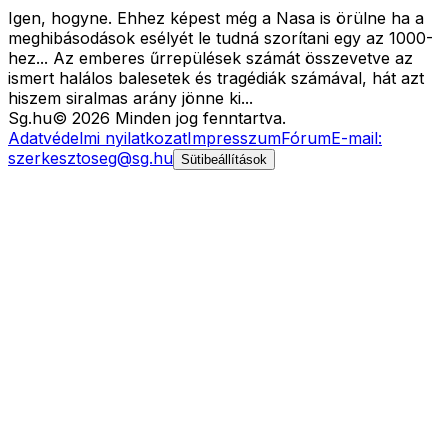
Igen, hogyne. Ehhez képest még a Nasa is örülne ha a
meghibásodások esélyét le tudná szorítani egy az 1000-
hez... Az emberes űrrepülések számát összevetve az
ismert halálos balesetek és tragédiák számával, hát azt
hiszem siralmas arány jönne ki...
Sg
.hu
©
2026
Minden jog fenntartva.
Adatvédelmi nyilatkozat
Impresszum
Fórum
E-mail:
szerkesztoseg@sg.hu
Sütibeállítások