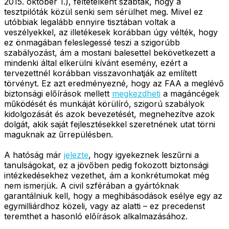
2015. október 1.), feltételként szabták, hogy a
tesztpilóták közül senki sem sérülhet meg. Mivel ez
utóbbiak legalább ennyire tisztában voltak a
veszélyekkel, az illetékesek korábban úgy vélték, hogy
ez önmagában feleslegessé teszi a szigorúbb
szabályozást, ám a mostani balesettel bekövetkezett a
mindenki által elkerülni kívánt esemény, ezért a
tervezettnél korábban visszavonhatják az említett
törvényt. Ez azt eredményezné, hogy az FAA a meglévő
biztonsági előírások mellett
megkezdheti
a magáncégek
működését és munkáját körülíró, szigorú szabályok
kidolgozását és azok bevezetését, megnehezítve azok
dolgát, akik saját fejlesztésekkel szeretnének utat törni
maguknak az űrrepülésben.
A hatóság már
jelezte
, hogy igyekeznek leszűrni a
tanulságokat, ez a jövőben pedig fokozott biztonsági
intézkedésekhez vezethet, ám a konkrétumokat még
nem ismerjük. A civil szférában a gyártóknak
garantálniuk kell, hogy a meghibásodások esélye egy az
egymilliárdhoz közeli, vagy az alatti – ez precedenst
teremthet a hasonló előírások alkalmazásához.