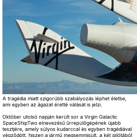
A tragédia miatt szigorúbb szabályozás léphet életbe,
ami egyben az ágazat éretté válását is jelzi.
Október utolsó napján került sor a Virgin Galactic
SpaceShipTwo elnevezésű űrrepülőgépének újabb
tesztjére, amely súlyos kudarccal és egyben tragédiával
végződött, hiszen a jármű megsemmisült, a két pilótából