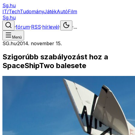
Sg.hu
IT/Tech
Tudomány
Játék
Autó
Film
Sg.hu
·
fórum
·
RSS
·
hírlevél
·
·
...
Menü
SG.hu
·
2014. november 15.
Szigorúbb szabályozást hoz a
SpaceShipTwo balesete