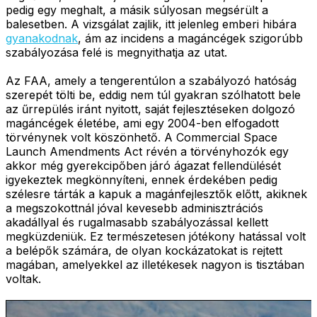
pedig egy meghalt, a másik súlyosan megsérült a
balesetben. A vizsgálat zajlik, itt jelenleg emberi hibára
gyanakodnak
, ám az incidens a magáncégek szigorúbb
szabályozása felé is megnyithatja az utat.
Az FAA, amely a tengerentúlon a szabályozó hatóság
szerepét tölti be, eddig nem túl gyakran szólhatott bele
az űrrepülés iránt nyitott, saját fejlesztéseken dolgozó
magáncégek életébe, ami egy 2004-ben elfogadott
törvénynek volt köszönhető. A Commercial Space
Launch Amendments Act révén a törvényhozók egy
akkor még gyerekcipőben járó ágazat fellendülését
igyekeztek megkönnyíteni, ennek érdekében pedig
szélesre tárták a kapuk a magánfejlesztők előtt, akiknek
a megszokottnál jóval kevesebb adminisztrációs
akadállyal és rugalmasabb szabályozással kellett
megküzdeniük. Ez természetesen jótékony hatással volt
a belépők számára, de olyan kockázatokat is rejtett
magában, amelyekkel az illetékesek nagyon is tisztában
voltak.