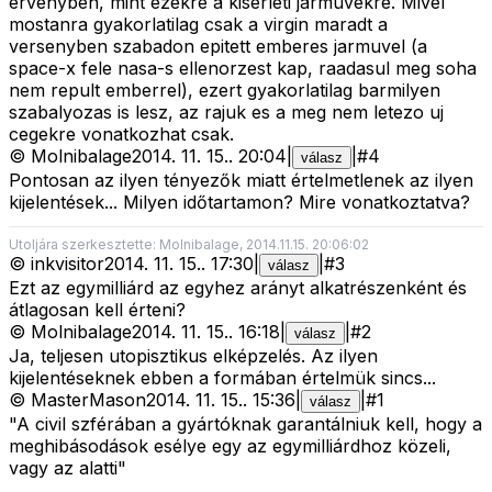
ervenyben, mint ezekre a kiserleti jarmuvekre. Mivel
mostanra gyakorlatilag csak a virgin maradt a
versenyben szabadon epitett emberes jarmuvel (a
space-x fele nasa-s ellenorzest kap, raadasul meg soha
nem repult emberrel), ezert gyakorlatilag barmilyen
szabalyozas is lesz, az rajuk es a meg nem letezo uj
cegekre vonatkozhat csak.
©
Molnibalage
2014. 11. 15.
.
20:04
|
|
#
4
válasz
Pontosan az ilyen tényezők miatt értelmetlenek az ilyen
kijelentések... Milyen időtartamon? Mire vonatkoztatva?
Utoljára szerkesztette: Molnibalage, 2014.11.15. 20:06:02
©
inkvisitor
2014. 11. 15.
.
17:30
|
|
#
3
válasz
Ezt az egymilliárd az egyhez arányt alkatrészenként és
átlagosan kell érteni?
©
Molnibalage
2014. 11. 15.
.
16:18
|
|
#
2
válasz
Ja, teljesen utopisztikus elképzelés. Az ilyen
kijelentéseknek ebben a formában értelmük sincs...
©
MasterMason
2014. 11. 15.
.
15:36
|
|
#
1
válasz
"A civil szférában a gyártóknak garantálniuk kell, hogy a
meghibásodások esélye egy az egymilliárdhoz közeli,
vagy az alatti"