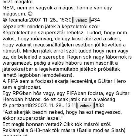
lvl71 magától.
NEM, nem én vagyok a mágus, hanme van egy
mágusom. 😊
©
feamatar
2007. 11. 28.
.
15:30
|
|
#
34
válasz
képzelet!!! minden játék a képzeletrõl szól!
Képzeletedben szupersztár lehetsz. Tudod, hogy nem
valós, hogy mûanyag, de egy kicsit átérzed a sikert,
hogy valamit megcsináltál(jelen esetben jól követted a
ritmust). Minden játék errõl szól: tudod hogy nem vagy
az, de beleéled a szerepbe. Régen sok nagy tábornok is
wargamezet, pedig a valós háború nem hasonlít a
játékokra(bár a legelvetemültebb játékok próbálták
lehetõ legjobban lemodellezni).
A FIFA sem a focizást akarja lecserélni,a GUitar Hero
sem a gitározást.
Egy RPGben hõs vagy, egy FIFAban focista, egy Guitar
Heroban hitáros, de ez csak játék nem a valóság
©
partizan182
2007. 11. 28.
.
13:11
|
|
#
33
válasz
"Azt akarják beadni neked, hogy ha ezt megveszed,
akkor szupersztár leszel."
Ezt mégis honnan vetted? Cikk tök másról szól.
Reklámjai a GH3-nak tök másra (Batlle mód és Slash)