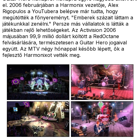
el. 2006 februárjában a Harmonix vezetője, Alex
Rigopulos a YouTubera belépve már tudta, hogy
megütötték a főnyereményt. "Emberek százait láttam a
játékunkkal zenélni." Persze más vállalatok is látták a
játékban rejlő lehetőségeket. Az Activision 2006
májusában 99,9 millió dollárt költött a RedOctane
felvásárlására, természetesen a Guitar Hero jogaival
együtt. Az MTV négy hónappal később lépett, ők a
fejlesztő Harmonixot vették meg.