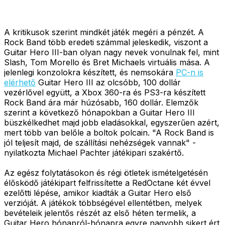
A kritikusok szerint mindkét játék megéri a pénzét. A
Rock Band több eredeti számmal jeleskedik, viszont a
Guitar Hero III-ban olyan nagy nevek vonulnak fel, mint
Slash, Tom Morello és Bret Michaels virtuális mása. A
jelenlegi konzolokra készített, és nemsokára
PC-n is
elérhető
Guitar Hero III az olcsóbb, 100 dollár
vezérlővel együtt, a Xbox 360-ra és PS3-ra készített
Rock Band ára már húzósabb, 160 dollár. Elemzők
szerint a következő hónapokban a Guitar Hero III
büszkélkedhet majd jobb eladásokkal, egyszerűen azért,
mert több van belőle a boltok polcain. "A Rock Band is
jól teljesít majd, de szállítási nehézségek vannak" -
nyilatkozta Michael Pachter játékipari szakértő.
Az egész folytatásokon és régi ötletek ismételgetésén
élősködő játékipart felfrissítette a RedOctane két évvel
ezelőtti lépése, amikor kiadták a Guitar Hero első
verzióját. A játékok többségével ellentétben, melyek
bevételeik jelentős részét az első héten termelik, a
Guitar Hero hónapról-hónapra egyre nagyobb sikert ért