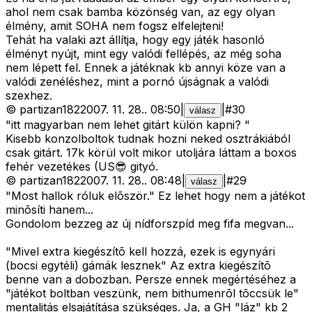
ahol nem csak bamba közönség van, az egy olyan
élmény, amit SOHA nem fogsz elfelejteni!
Tehát ha valaki azt állítja, hogy egy játék hasonló
élményt nyújt, mint egy valódi fellépés, az még soha
nem lépett fel. Ennek a játéknak kb annyi köze van a
valódi zenéléshez, mint a pornó újságnak a valódi
szexhez.
©
partizan182
2007. 11. 28.
.
08:50
|
|
#
30
válasz
"itt magyarban nem lehet gitárt külön kapni? "
Kisebb konzolboltok tudnak hozni neked osztrákiából
csak gitárt. 17k körül volt mikor utoljára láttam a boxos
fehér vezetékes (US😎 gityó.
©
partizan182
2007. 11. 28.
.
08:48
|
|
#
29
válasz
"Most hallok róluk elõször." Ez lehet hogy nem a játékot
minõsíti hanem...
Gondolom bezzeg az új nídforszpíd meg fifa megvan...
"Mivel extra kiegészítõ kell hozzá, ezek is egynyári
(bocsi egytéli) gámák lesznek" Az extra kiegészítõ
benne van a dobozban. Persze ennek megértéséhez a
"játékot boltban veszünk, nem bithumenrõl tõccsük le"
mentalitás elsajátítása szükséges. Ja, a GH "láz" kb 2