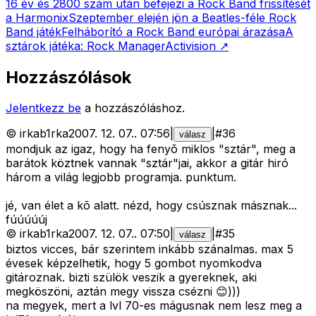
16 év és 2800 szám után befejezi a Rock Band frissítését
a Harmonix
Szeptember elején jön a Beatles-féle Rock
Band játék
Felháborító a Rock Band európai árazása
A
sztárok játéka: Rock Manager
Activision
↗
Hozzászólások
Jelentkezz be
a hozzászóláshoz.
©
irkab1rka
2007. 12. 07.
.
07:56
|
|
#
36
válasz
mondjuk az igaz, hogy ha fenyõ miklos "sztár", meg a
barátok köztnek vannak "sztár"jai, akkor a gitár hiró
három a világ legjobb programja. punktum.
jé, van élet a kõ alatt. nézd, hogy csúsznak másznak...
fúúúúúj
©
irkab1rka
2007. 12. 07.
.
07:50
|
|
#
35
válasz
biztos vicces, bár szerintem inkább szánalmas. max 5
évesek képzelhetik, hogy 5 gombot nyomkodva
gitároznak. bizti szülök veszik a gyereknek, aki
megköszöni, aztán megy vissza csézni 😊)))
na megyek, mert a lvl 70-es mágusnak nem lesz meg a