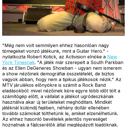
"Még nem volt semmilyen ehhez hasonlóan nagy
tömegeket vonzó játékunk, mint a Guitar Hero." -
nyilatkozta Robert Kotick, az Activision elnöke a
New
York Timesnak
. "A játék már szerepelt a South Parkban
és az Ellen DeGeneres Showban - ugyan nem ismerem
a show nézőinek demográfiai összetételét, de biztos
vagyok abban, hogy nem a tipikus játékosok nézik." Az
MTV járulékos előnyökre is számít a Rock Band
eladásokból: mivel nézőinek köre egyre több időt tölt a
számítógép előtt, a vállalat a játékot ugródeszkának
használva akar új területeket meghódítani. Mindkét
játéknál különdíj fejében, néhány dollár ellenében
további számokat tölthetünk le, amiket elzenélhetünk.
Az ehhez hasonló bevételek jelentős nyereséget
hoznatnak a fájlcserélők által megtépázott kiadóknak.