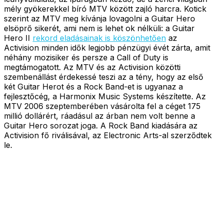
mély gyökerekkel bíró MTV között zajló harcra. Kotick
szerint az MTV meg kívánja lovagolni a Guitar Hero
elsöprő sikerét, ami nem is lehet ok nélküli: a Guitar
Hero II
rekord eladásainak is köszönhetően
az
Activision minden idők legjobb pénzügyi évét zárta, amit
néhány mozisiker és persze a Call of Duty is
megtámogatott. Az MTV és az Activision közötti
szembenállást érdekessé teszi az a tény, hogy az első
két Guitar Herot és a Rock Band-et is ugyanaz a
fejlesztőcég, a Harmonix Music Systems készítette. Az
MTV 2006 szeptemberében vásárolta fel a céget 175
millió dollárért, ráadásul az árban nem volt benne a
Guitar Hero sorozat joga. A Rock Band kiadására az
Activision fő riválisával, az Electronic Arts-al szerződtek
le.