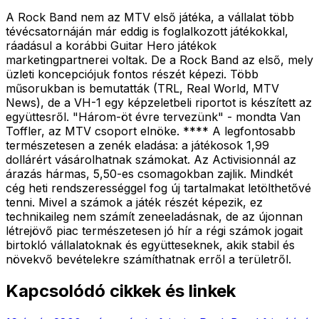
A Rock Band nem az MTV első játéka, a vállalat több
tévécsatornáján már eddig is foglalkozott játékokkal,
ráadásul a korábbi Guitar Hero játékok
marketingpartnerei voltak. De a Rock Band az első, mely
üzleti koncepciójuk fontos részét képezi. Több
műsorukban is bemutatták (TRL, Real World, MTV
News), de a VH-1 egy képzeletbeli riportot is készített az
együttesről. "Három-öt évre tervezünk" - mondta Van
Toffler, az MTV csoport elnöke. **** A legfontosabb
természetesen a zenék eladása: a játékosok 1,99
dollárért vásárolhatnak számokat. Az Activisionnál az
árazás hármas, 5,50-es csomagokban zajlik. Mindkét
cég heti rendszerességgel fog új tartalmakat letölthetővé
tenni. Mivel a számok a játék részét képezik, ez
technikaileg nem számít zeneeladásnak, de az újonnan
létrejövő piac természetesen jó hír a régi számok jogait
birtokló vállalatoknak és együtteseknek, akik stabil és
növekvő bevételekre számíthatnak erről a területről.
Kapcsolódó cikkek és linkek