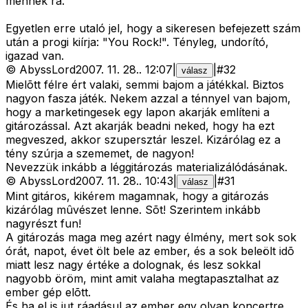
mennek rá.
Egyetlen erre utaló jel, hogy a sikeresen befejezett szám
után a progi kiírja: "You Rock!". Tényleg, undorító,
igazad van.
©
AbyssLord
2007. 11. 28.
.
12:07
|
|
#
32
válasz
Mielõtt félre ért valaki, semmi bajom a játékkal. Biztos
nagyon fasza játék. Nekem azzal a ténnyel van bajom,
hogy a marketingesek egy lapon akarják említeni a
gitározással. Azt akarják beadni neked, hogy ha ezt
megveszed, akkor szupersztár leszel. Kizárólag ez a
tény szúrja a szememet, de nagyon!
Nevezzük inkább a léggitározás materializálódásának.
©
AbyssLord
2007. 11. 28.
.
10:43
|
|
#
31
válasz
Mint gitáros, kikérem magamnak, hogy a gitározás
kizárólag mûvészet lenne. Sõt! Szerintem inkább
nagyrészt fun!
A gitározás maga meg azért nagy élmény, mert sok sok
órát, napot, évet ölt bele az ember, és a sok beleölt idõ
miatt lesz nagy értéke a dolognak, és lesz sokkal
nagyobb öröm, mint amit valaha megtapasztalhat az
ember gép elõtt.
És ha el is jut ráadásul az ember egy olyan koncertre,