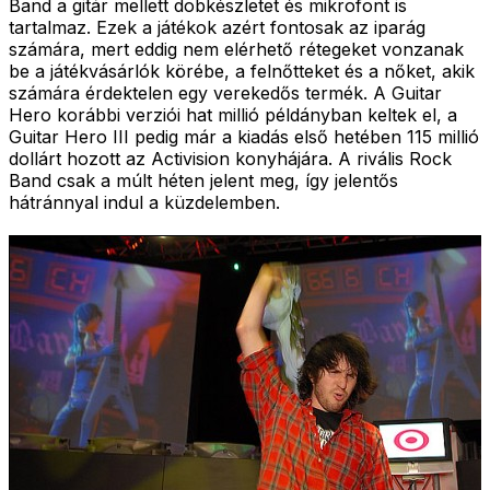
Band a gitár mellett dobkészletet és mikrofont is
tartalmaz. Ezek a játékok azért fontosak az iparág
számára, mert eddig nem elérhető rétegeket vonzanak
be a játékvásárlók körébe, a felnőtteket és a nőket, akik
számára érdektelen egy verekedős termék. A Guitar
Hero korábbi verziói hat millió példányban keltek el, a
Guitar Hero III pedig már a kiadás első hetében 115 millió
dollárt hozott az Activision konyhájára. A rivális Rock
Band csak a múlt héten jelent meg, így jelentős
hátránnyal indul a küzdelemben.