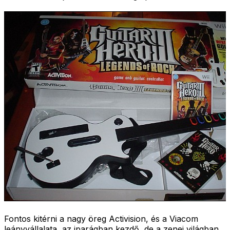
Fontos kitérni a nagy öreg Activision, és a Viacom
leányvállalata, az iparágban kezdő, de a zenei világban