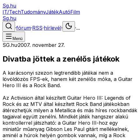
Sg.hu
IT/Tech
Tudomány
Játék
Autó
Film
Sg.hu
·
fórum
·
RSS
·
hírlevél
·
·
...
Menü
SG.hu
·
2007. november 27.
Divatba jöttek a zenélős játékok
A karácsonyi szezon legtrendibb játékai nem a
lövöldözös FPS-ek, hanem két zenélős móka, a Guitar
Hero III és a Rock Band.
Az Activision által készített Guitar Hero III: Legends of
Rock és az MTV által készített Rock Band játékokban
átérezhetjük milyen a Metallica és más híres rockbandák
tagjaival együtt zenélni. Mindkét játék hangszer alakú
kontrollerrel játszható: a Guitar Hero III-hoz egy
miniatűr műanyag Gibson Les Paul gitárt mellékelnek,
aminél a húrok helyén gombok vannak, míg a Rock