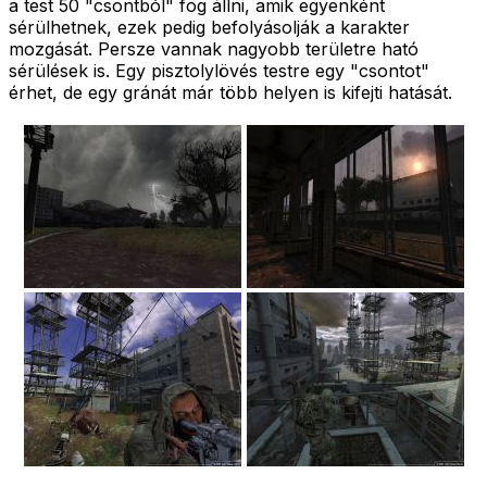
a test 50 "csontból" fog állni, amik egyenként
sérülhetnek, ezek pedig befolyásolják a karakter
mozgását. Persze vannak nagyobb területre ható
sérülések is. Egy pisztolylövés testre egy "csontot"
érhet, de egy gránát már több helyen is kifejti hatását.