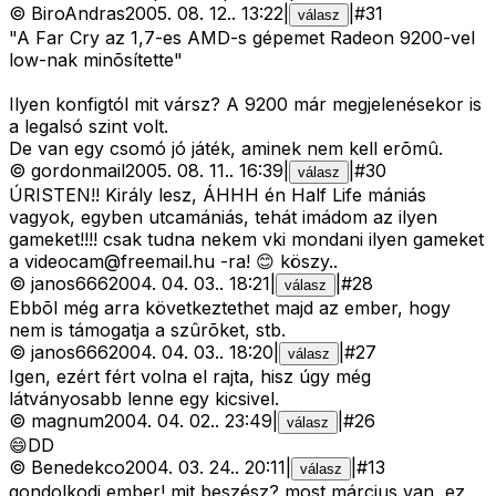
©
BiroAndras
2005. 08. 12.
.
13:22
|
|
#
31
válasz
"A Far Cry az 1,7-es AMD-s gépemet Radeon 9200-vel
low-nak minõsítette"
Ilyen konfigtól mit vársz? A 9200 már megjelenésekor is
a legalsó szint volt.
De van egy csomó jó játék, aminek nem kell erõmû.
©
gordonmail
2005. 08. 11.
.
16:39
|
|
#
30
válasz
ÚRISTEN!! Király lesz, ÁHHH én Half Life mániás
vagyok, egyben utcamániás, tehát imádom az ilyen
gameket!!!! csak tudna nekem vki mondani ilyen gameket
a
videocam@freemail.hu
-ra! 😊 köszy..
©
janos666
2004. 04. 03.
.
18:21
|
|
#
28
válasz
Ebbõl még arra következtethet majd az ember, hogy
nem is támogatja a szûrõket, stb.
©
janos666
2004. 04. 03.
.
18:20
|
|
#
27
válasz
Igen, ezért fért volna el rajta, hisz úgy még
látványosabb lenne egy kicsivel.
©
magnum
2004. 04. 02.
.
23:49
|
|
#
26
válasz
😄DD
©
Benedekco
2004. 03. 24.
.
20:11
|
|
#
13
válasz
gondolkodj ember! mit beszész? most március van, ez