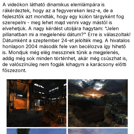
A videókon látható dinamikus elemlámpára is
rákérdeztek, hogy az a fegyvereken lesz-e, de a
fejlesztők azt mondták, hogy egy külön tárgyként fog
szerepelni - meg lehet majd venni vagy mástól is
elvehetjük. A nagy kérdést utoljára hagytam: "Jelen
pillanatban mi a megjelenési dátum?" Erre is válaszoltak!
Dátumként a szeptember 24-et jelölték meg. A hivatalos
honlapon 2004 második fele van becélozva így hihető
is. Mondjuk még elég messzinek tűnik a megjelenés,
addig még sok minden történhet, akár még csúszhat is,
de valószínüleg nem fogják kihagyni a karácsony előtti
főszezont.