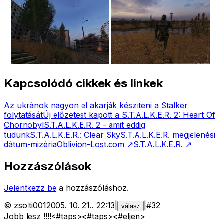
Kapcsolódó cikkek és linkek
Az ukránok nagyon el akarják készíteni a Stalker
folytatását
Új előzetest kapott a S.T.A.L.K.E.R. 2: Heart Of
Chornobyl
S.T.A.L.K.E.R. 2 - amit eddig
tudunk
S.T.A.L.K.E.R.: Clear Sky
S.T.A.L.K.E.R. megjelenési
dátum-mizéria
Oblivion-Lost.com
↗
S.T.A.L.K.E.R.
↗
Hozzászólások
Jelentkezz be
a hozzászóláshoz.
©
zsolti001
2005. 10. 21.
.
22:13
|
|
#
32
válasz
Jobb lesz !!!!<#taps>
<#taps>
<#eljen>