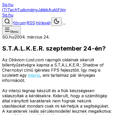
Sg.hu
IT/Tech
Tudomány
Játék
Autó
Film
Sg.hu
·
fórum
·
RSS
·
hírlevél
·
·
...
Menü
SG.hu
·
2004. március 24.
S.T.A.L.K.E.R. szeptember 24-én?
Az Oblivion-Lost.com rajongói oldalnak sikerült
billentyűzetvégre kapnia a S.T.A.L.K.E.R.: Shadow of
Chernobyl című ígéretes FPS fejlesztőit. Így meg is
született egy
interjú
, ami tartalmaz pár lényeges
információt.
Az interjú tegnap készült és a fiúk készségesen
válaszoltak a kérdésekre. Kiderült, hogy a számítógép
által irányított karakterek nem fognak nekünk
utasításokat mondani csak mi kérhetjük a segítségüket.
A karakterek reális sérülésmodellel lesznek megalkotva: