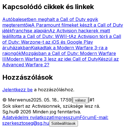
Kapcsolódó cikkek és linkek
Autóbalesetben meghalt a Call of Duty egyik
megteremtője
A Paramount filmeket készít a Call of Duty
játékfranchise alapján
Az Activision hackerek miatt
leállította a Call of Duty: WWII-t
Az Activision törli a Call
of Duty: Warzone-t az iOS és Google Play
áruházakban
Kiakadtak a Modern Warfare 3-ra a
rajongók
Mozgásban a Call of Duty: Modern Warfare
III
Modern Warfare 3 lesz az idei Call of Duty
Készül az
Advanced Warfare 2?
Hozzászólások
Jelentkezz be
a hozzászóláshoz.
©
Merwenus
2025. 05. 18.
.
17:59
|
|
#
1
válasz
Sok sikert az Activisionnek, szüksége lesz rá.
Sg
.hu
©
2026
Minden jog fenntartva.
Adatvédelmi nyilatkozat
Impresszum
Fórum
E-mail:
szerkesztoseg@sg.hu
Sütibeállítások