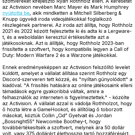
szoftvereket kifejlesztő Ryan Rothholz ellen. A keresetet
az Activision nevében Marc Mayer és Mark Humphrey
nyújtotta be
, akik mindketten a Mitchell Silberberg &
Knupp ügyvédi iroda videojátékokkal foglalkozó
részlegének partnerei. Az iroda azt állítja, hogy Rothholz
2021 és 2022 között fejlesztette ki és adta ki a Lergware-
t, és a weboldalán keresztül értékesítette azt a
játékosoknak. Azt is állítják, hogy Rothholz 2023-ban
frissítette a szoftvert, hogy kompatibilis legyen a Call of
Duty: Modern Warfare 2 és a Warzone játékokkal.
Ennek eredményeképpen az Activision felszólító levelet
küldött, amelyet a vállalat állítása szerint Rothholz egy
Discord-szerveren tett közzé, és "nyíltan gúnyolódott" a
kiadóval. "A frissítés hatására az online játékosaink elleni
támadások egyre gyakoribbá váltak, amire a
felhasználók az interneten is figyelmeztettek." - közölte
az Activision. A vállalat azzal is vádolja Rothholzot, hogy
ő hozta létre a GameHookot, és állítólag ő toborzott
másokat, köztük Collin „Cid” Gyetvait és Jordan
„Bossnight55” Newcombe Boothey-t, hogy
továbbértékesítsék a szoftvert, melynek ára 50 dollár
volt, vagy 375 dollárért élethosszig tartó hozzáférésért.