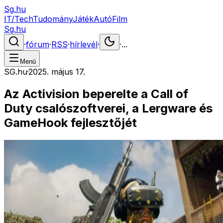
Sg.hu
IT/Tech
Tudomány
Játék
Autó
Film
Sg.hu
·
fórum
·
RSS
·
hírlevél
·
·
...
Menü
SG.hu
·
2025. május 17.
Az Activision beperelte a Call of
Duty csalószoftverei, a Lergware és
GameHook fejlesztőjét