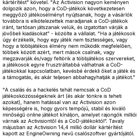
kártérítést” követel. "Az Activision nagyon keményen
dolgozik azon, hogy a CoD-játékok következetesen
meggyőző játékosélményt nyújtsanak, hogy a vásárlók
továbbra is elkötelezettek maradjanak a CoD-játékok
iránt, tartósan játszanak velük, és izgatottan várják a
jövőbeli kiadásokat” - közölte a vállalat. "Ha a játékosok
úgy érzékelik, hogy egy játék nem tisztességes, vagy
hogy a többjátékos élmény nem működik megfelelően,
többek között azért, mert mások csalnak, vagy
megzavarják és/vagy feltörik a többjátékos szervereket,
a játékosok egyre frusztráltabbá válhatnak a CoD-
játékokkal kapcsolatban, kevésbé érdekli őket a játék és
a támogatás, és akár teljesen abbahagyhatják a játékot.”
"A csalás és a hackelés tehát nemcsak a CoD
játékosközösségeknek árt (és akár tönkre is teheti
azokat), hanem hatással van az Activision azon
képességére is, hogy gyors tempójú, stabil és kiváló
minőségű online játékot kínáljon, amelyet rajongók milliói
várnak az Activisiontől és a CoD-játékoktól”. Tavaly
májusban az Activision 14,4 millió dollár kártérítést
kapott az EngineOwning nevű csalószoftver gyártójától.