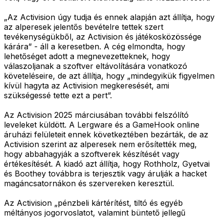
„Az Activision úgy tudja és ennek alapján azt állítja, hogy
az alperesek jelentős bevételre tettek szert
tevékenységükből, az Activision és játékosközössége
kárára” - áll a keresetben. A cég elmondta, hogy
lehetőséget adott a megnevezetteknek, hogy
válaszoljanak a szoftver eltávolítására vonatkozó
követeléseire, de azt állítja, hogy „mindegyikük figyelmen
kívül hagyta az Activision megkeresését, ami
szükségessé tette ezt a pert”.
Az Activision 2025 márciusában további felszólító
leveleket küldött. A Lergware és a GameHook online
áruházi felületeit ennek következtében bezárták, de az
Activision szerint az alperesek nem erősítették meg,
hogy abbahagyják a szoftverek készítését vagy
értékesítését. A kiadó azt állítja, hogy Rothholz, Gyetvai
és Boothey továbbra is terjesztik vagy árulják a hacket
magáncsatornákon és szervereken keresztül.
Az Activision „pénzbeli kártérítést, tiltó és egyéb
méltányos jogorvoslatot, valamint büntető jellegű