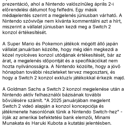
prezentáció, ahol a Nintendo valószínűleg április 2-i
előrendelési dátumot fog felfedni. Egy másik
médiajelentés szerint a megjelenés júniusban várható. A
Nintendo szóvivője nem kívánta kommentálni azt a hírt,
miszerint a vállalat júniusban kezdi meg a Switch 2
konzol értékesítését.
A Super Mario és Pokemon játékok mögött álló japán
vállalat januárban közölte, hogy még idén megkezdi a
közel nyolcéves konzol utódjának értékesítését, bár az
árat, a megjelenés időpontját és a specifikációkat nem
hozta nyilvánosságra. A Nintendo közölte, hogy a jövő
hónapban további részleteket tervez megosztani, és
hogy a Switch 2 konzol exkluzív játékokkal érkezik majd.
A Goldman Sachs a Switch 2 konzol megjelenése után a
Nintendo aktív felhasználói bázisának további
bővülésére számít. "A 2025 januárjában megjelent
Switch 2 videó alapján a konzol koncepciója és
játékmenete hasonlónak tűnik a Nintendo Switch-hez” -
írják az amerikai befektetési bank elemzői, Minami
Munakata és Haruki Kubota a kutatási jelentésben.