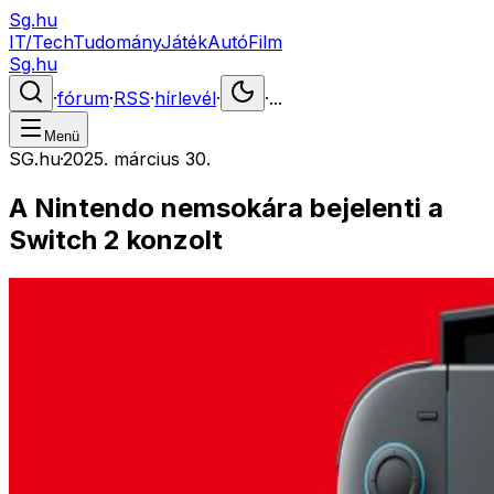
Sg.hu
IT/Tech
Tudomány
Játék
Autó
Film
Sg.hu
·
fórum
·
RSS
·
hírlevél
·
·
...
Menü
SG.hu
·
2025. március 30.
A Nintendo nemsokára bejelenti a
Switch 2 konzolt