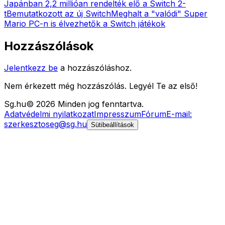
Japánban 2,2 millióan rendelték elő a Switch 2-
t
Bemutatkozott az új Switch
Meghalt a "valódi" Super
Mario
PC-n is élvezhetők a Switch játékok
Hozzászólások
Jelentkezz be
a hozzászóláshoz.
Nem érkezett még hozzászólás. Legyél Te az első!
Sg
.hu
©
2026
Minden jog fenntartva.
Adatvédelmi nyilatkozat
Impresszum
Fórum
E-mail:
szerkesztoseg@sg.hu
Sütibeállítások