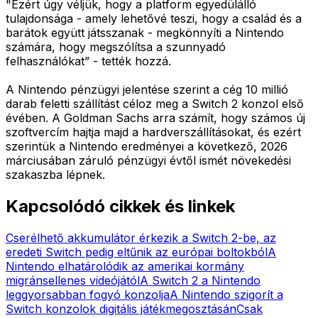
"Ezért úgy véljük, hogy a platform egyedülálló
tulajdonsága - amely lehetővé teszi, hogy a család és a
barátok együtt játsszanak - megkönnyíti a Nintendo
számára, hogy megszólítsa a szunnyadó
felhasználókat” - tették hozzá.
A Nintendo pénzügyi jelentése szerint a cég 10 millió
darab feletti szállítást céloz meg a Switch 2 konzol első
évében. A Goldman Sachs arra számít, hogy számos új
szoftvercím hajtja majd a hardverszállításokat, és ezért
szerintük a Nintendo eredményei a következő, 2026
márciusában záruló pénzügyi évtől ismét növekedési
szakaszba lépnek.
Kapcsolódó cikkek és linkek
Cserélhető akkumulátor érkezik a Switch 2-be, az
eredeti Switch pedig eltűnik az európai boltokból
A
Nintendo elhatárolódik az amerikai kormány
migránsellenes videójától
A Switch 2 a Nintendo
leggyorsabban fogyó konzolja
A Nintendo szigorít a
Switch konzolok digitális játékmegosztásán
Csak