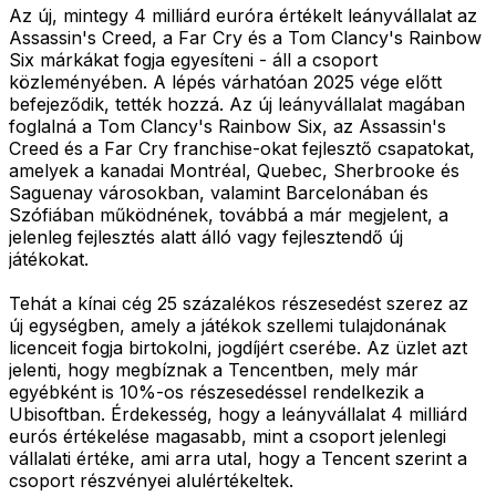
Az új, mintegy 4 milliárd euróra értékelt leányvállalat az
Assassin's Creed, a Far Cry és a Tom Clancy's Rainbow
Six márkákat fogja egyesíteni - áll a csoport
közleményében. A lépés várhatóan 2025 vége előtt
befejeződik, tették hozzá. Az új leányvállalat magában
foglalná a Tom Clancy's Rainbow Six, az Assassin's
Creed és a Far Cry franchise-okat fejlesztő csapatokat,
amelyek a kanadai Montréal, Quebec, Sherbrooke és
Saguenay városokban, valamint Barcelonában és
Szófiában működnének, továbbá a már megjelent, a
jelenleg fejlesztés alatt álló vagy fejlesztendő új
játékokat.
Tehát a kínai cég 25 százalékos részesedést szerez az
új egységben, amely a játékok szellemi tulajdonának
licenceit fogja birtokolni, jogdíjért cserébe. Az üzlet azt
jelenti, hogy megbíznak a Tencentben, mely már
egyébként is 10%-os részesedéssel rendelkezik a
Ubisoftban. Érdekesség, hogy a leányvállalat 4 milliárd
eurós értékelése magasabb, mint a csoport jelenlegi
vállalati értéke, ami arra utal, hogy a Tencent szerint a
csoport részvényei alulértékeltek.