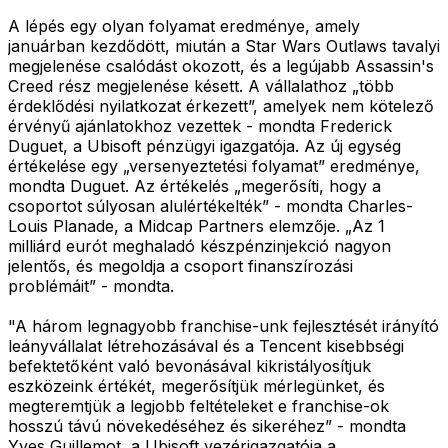
A lépés egy olyan folyamat eredménye, amely
januárban kezdődött, miután a Star Wars Outlaws tavalyi
megjelenése csalódást okozott, és a legújabb Assassin's
Creed rész megjelenése késett. A vállalathoz „több
érdeklődési nyilatkozat érkezett”, amelyek nem kötelező
érvényű ajánlatokhoz vezettek - mondta Frederick
Duguet, a Ubisoft pénzügyi igazgatója. Az új egység
értékelése egy „versenyeztetési folyamat” eredménye,
mondta Duguet. Az értékelés „megerősíti, hogy a
csoportot súlyosan alulértékelték” - mondta Charles-
Louis Planade, a Midcap Partners elemzője. „Az 1
milliárd eurót meghaladó készpénzinjekció nagyon
jelentős, és megoldja a csoport finanszírozási
problémáit” - mondta.
"A három legnagyobb franchise-unk fejlesztését irányító
leányvállalat létrehozásával és a Tencent kisebbségi
befektetőként való bevonásával kikristályosítjuk
eszközeink értékét, megerősítjük mérlegünket, és
megteremtjük a legjobb feltételeket e franchise-ok
hosszú távú növekedéséhez és sikeréhez” - mondta
Yves Guillemot, a Ubisoft vezérigazgatója a