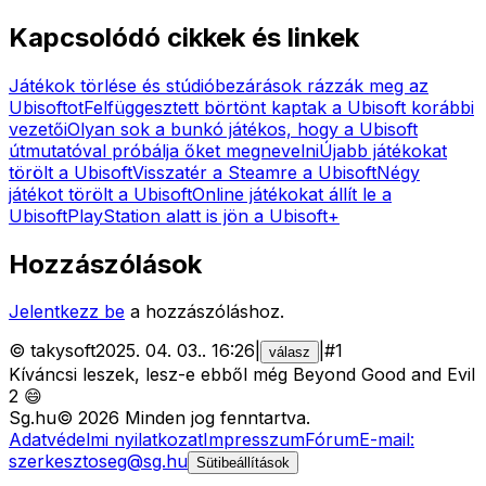
Kapcsolódó cikkek és linkek
Játékok törlése és stúdióbezárások rázzák meg az
Ubisoftot
Felfüggesztett börtönt kaptak a Ubisoft korábbi
vezetői
Olyan sok a bunkó játékos, hogy a Ubisoft
útmutatóval próbálja őket megnevelni
Újabb játékokat
törölt a Ubisoft
Visszatér a Steamre a Ubisoft
Négy
játékot törölt a Ubisoft
Online játékokat állít le a
Ubisoft
PlayStation alatt is jön a Ubisoft+
Hozzászólások
Jelentkezz be
a hozzászóláshoz.
©
takysoft
2025. 04. 03.
.
16:26
|
|
#
1
válasz
Kíváncsi leszek, lesz-e ebből még Beyond Good and Evil
2 😄
Sg
.hu
©
2026
Minden jog fenntartva.
Adatvédelmi nyilatkozat
Impresszum
Fórum
E-mail:
szerkesztoseg@sg.hu
Sütibeállítások