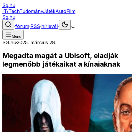
Sg.hu
IT/Tech
Tudomány
Játék
Autó
Film
Sg.hu
·
fórum
·
RSS
·
hírlevél
·
·
...
Menü
SG.hu
·
2025. március 28.
Megadta magát a Ubisoft, eladják
legmenőbb játékaikat a kínaiaknak