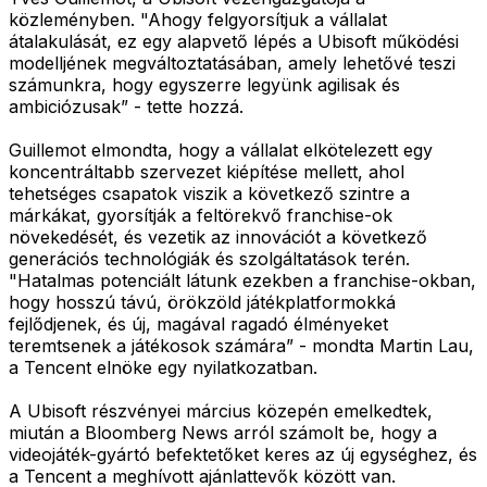
közleményben. "Ahogy felgyorsítjuk a vállalat
átalakulását, ez egy alapvető lépés a Ubisoft működési
modelljének megváltoztatásában, amely lehetővé teszi
számunkra, hogy egyszerre legyünk agilisak és
ambiciózusak” - tette hozzá.
Guillemot elmondta, hogy a vállalat elkötelezett egy
koncentráltabb szervezet kiépítése mellett, ahol
tehetséges csapatok viszik a következő szintre a
márkákat, gyorsítják a feltörekvő franchise-ok
növekedését, és vezetik az innovációt a következő
generációs technológiák és szolgáltatások terén.
"Hatalmas potenciált látunk ezekben a franchise-okban,
hogy hosszú távú, örökzöld játékplatformokká
fejlődjenek, és új, magával ragadó élményeket
teremtsenek a játékosok számára” - mondta Martin Lau,
a Tencent elnöke egy nyilatkozatban.
A Ubisoft részvényei március közepén emelkedtek,
miután a Bloomberg News arról számolt be, hogy a
videojáték-gyártó befektetőket keres az új egységhez, és
a Tencent a meghívott ajánlattevők között van.