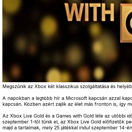
Megszűnik az Xbox két klasszikus szolgáltatása és helyé
A napokban a legtöbb hír a Microsoft kapcsán azzal kapcso
kapcsán. Közben azért zajlik az élet más fronton is, így mo
Az Xbox Live Gold és a Games with Gold léte az utóbbi id
szeptember 1-től tűnik el, az Xbox Live Gold előfizetők p
majd a tartalmak, mely 25 játékkal indul szeptember 14-én 