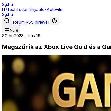
Sg.hu
IT/Tech
Tudomány
Játék
Autó
Film
Sg.hu
·
fórum
·
RSS
·
hírlevél
·
·
...
Menü
SG.hu
·
2023. július 19.
Megszűnik az Xbox Live Gold és a Ga