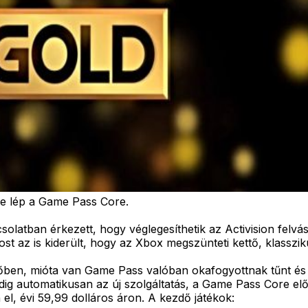
be lép a Game Pass Core.
latban érkezett, hogy véglegesíthetik az Activision felvás
st az is kiderült, hogy az Xbox megszünteti kettő, klasszikus
őben, mióta van Game Pass valóban okafogyottnak tűnt és e
edig automatikusan az új szolgáltatás, a Game Pass Core el
el, évi 59,99 dolláros áron. A kezdő játékok: