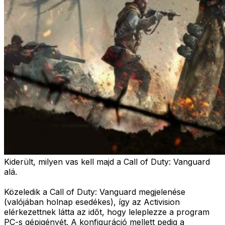
Kiderült, milyen vas kell majd a Call of Duty: Vanguard
alá.
Közeledik a Call of Duty: Vanguard megjelenése
(valójában holnap esedékes), így az Activision
elérkezettnek látta az időt, hogy leleplezze a program
PC-s gépigényét. A konfiguráció mellett pedig a