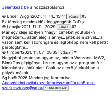
Jelentkezz be
a hozzászóláshoz.
©
Ender Wiggin
2021. 11. 14.
.
15:41
|
|
#
3
válasz
Ez tényleg minden idők leggyengébb CoD-ja.
©
Lapajka
2021. 11. 11.
.
20:29
|
|
#
2
válasz
Már egy ideje az ilyen "nagy" címeket youtube-n
megnézem... aztán elég is annyi... játék sem szivat... a
vason sem kell szorongani és legfőképp nem kell pénzt
párologtatni...
©
t_robert
2021. 11. 07.
.
08:39
|
|
#
1
válasz
Nagyjából pontosan ugyan az, mint a Warzone, MW2,
BlackOps gépigénye, hiszen ugyan az a program fut
kliensként a játék alatt. Csak az eltérő játékokban a
pályák mások.
Sg
.hu
©
2026
Minden jog fenntartva.
Adatvédelmi nyilatkozat
Impresszum
Fórum
E-mail:
szerkesztoseg@sg.hu
Sütibeállítások