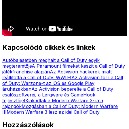
Kapcsolódó cikkek és linkek
Autóbalesetben meghalt a Call of Duty egyik
megteremtője
A Paramount filmeket készít a Call of Duty
játékfranchise alapján
Az Activision hackerek miatt
leállította a Call of Duty: WWII-t
Az Activision törli a Call
of Duty: Warzone-t az iOS és Google Play
áruházakban
Az Activision beperelte a Call of Duty
csalószoftverei, a Lergware és GameHook
fejlesztőjét
Kiakadtak a Modern Warfare 3-ra a
rajongók
Mozgásban a Call of Duty: Modern Warfare
III
Modern Warfare 3 lesz az idei Call of Duty
Hozzászólások