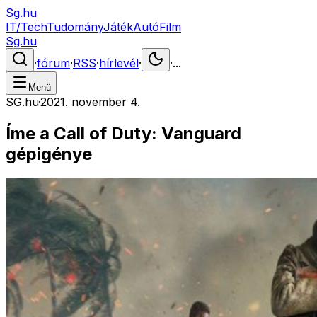
Sg.hu
IT/Tech
Tudomány
Játék
Autó
Film
Sg.hu
·
fórum
·
RSS
·
hírlevél
·
·
...
Menü
SG.hu
·
2021. november 4.
Íme a Call of Duty: Vanguard
gépigénye