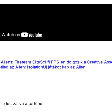
 Aliens: Fireteam Elite
Sci-fi FPS-en dolgozik a Creative As
tileg az Alien: Isolation
Új játékot kap az Alien
e lett zárva a történet.