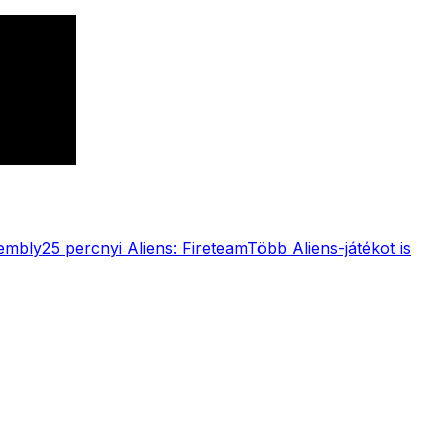
sembly
25 percnyi Aliens: Fireteam
Több Aliens-játékot is