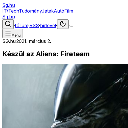
Sg.hu
IT/Tech
Tudomány
Játék
Autó
Film
Sg.hu
·
fórum
·
RSS
·
hírlevél
·
·
...
Menü
SG.hu
·
2021. március 2.
Készül az Aliens: Fireteam