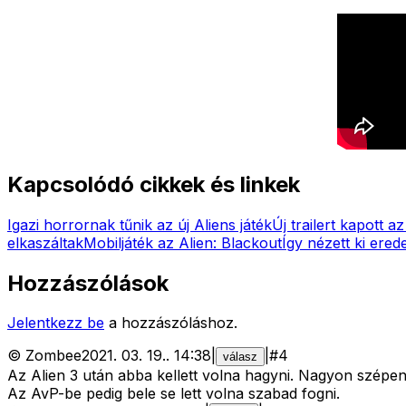
Kapcsolódó cikkek és linkek
Igazi horrornak tűnik az új Aliens játék
Új trailert kapott az
elkaszáltak
Mobiljáték az Alien: Blackout
Így nézett ki erede
Hozzászólások
Jelentkezz be
a hozzászóláshoz.
©
Zombee
2021. 03. 19.
.
14:38
|
|
#
4
válasz
Az Alien 3 után abba kellett volna hagyni. Nagyon szépen l
Az AvP-be pedig bele se lett volna szabad fogni.