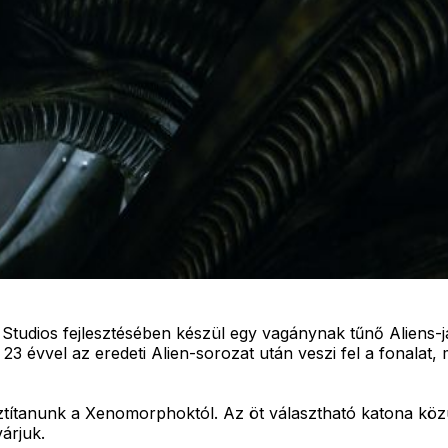
tudios fejlesztésében készül egy vagánynak tűnő Aliens-ját
23 évvel az eredeti Alien-sorozat után veszi fel a fonalat
títanunk a Xenomorphoktól. Az öt választható katona közül
várjuk.