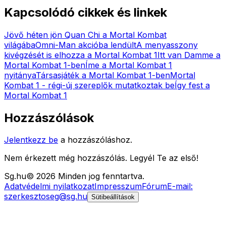
Kapcsolódó cikkek és linkek
Jövő héten jön Quan Chi a Mortal Kombat
világába
Omni-Man akcióba lendült
A menyasszony
kivégzését is elhozza a Mortal Kombat 1
Itt van Damme a
Mortal Kombat 1-ben
Íme a Mortal Kombat 1
nyitánya
Társasjáték a Mortal Kombat 1-ben
Mortal
Kombat 1 - régi-új szereplők mutatkoztak be
Így fest a
Mortal Kombat 1
Hozzászólások
Jelentkezz be
a hozzászóláshoz.
Nem érkezett még hozzászólás. Legyél Te az első!
Sg
.hu
©
2026
Minden jog fenntartva.
Adatvédelmi nyilatkozat
Impresszum
Fórum
E-mail:
szerkesztoseg@sg.hu
Sütibeállítások