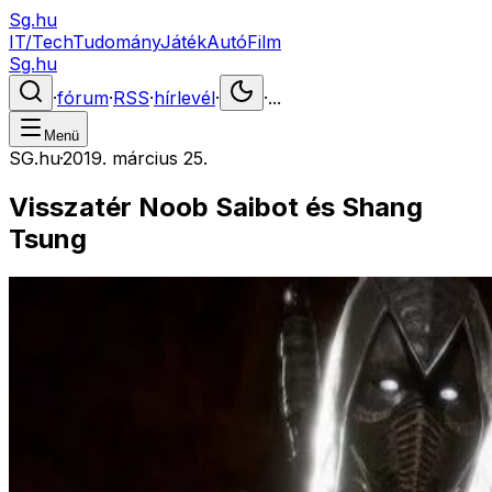
Sg.hu
IT/Tech
Tudomány
Játék
Autó
Film
Sg.hu
·
fórum
·
RSS
·
hírlevél
·
·
...
Menü
SG.hu
·
2019. március 25.
Visszatér Noob Saibot és Shang
Tsung