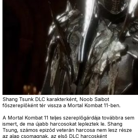
Shang Tsunk DLC karakterként, Noob Saibot
főszereplőként tér vissza a Mortal Kombat 11-ben.
A Mortal Kombat 11 teljes szereplőgárdája továbbra sem
ismert, de ma újabb harcosokat lepleztek le. Shang
Tsung, számos epizód veterán harcosa nem lesz része
az alap csomagnak, az első DLC harcosként