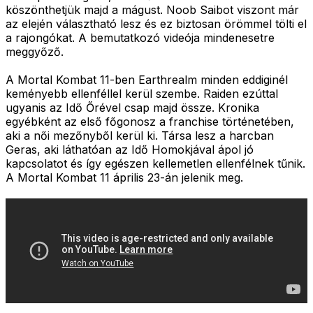
köszönthetjük majd a mágust. Noob Saibot viszont már
az elején választható lesz és ez biztosan örömmel tölti el
a rajongókat. A bemutatkozó videója mindenesetre
meggyőző.
A Mortal Kombat 11-ben Earthrealm minden eddiginél
keményebb ellenféllel kerül szembe. Raiden ezúttal
ugyanis az Idő Őrével csap majd össze. Kronika
egyébként az első főgonosz a franchise történetében,
aki a női mezőnyből kerül ki. Társa lesz a harcban
Geras, aki láthatóan az Idő Homokjával ápol jó
kapcsolatot és így egészen kellemetlen ellenfélnek tűnik.
A Mortal Kombat 11 április 23-án jelenik meg.