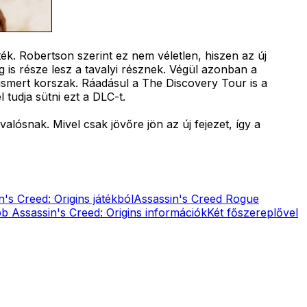
ék. Robertson szerint ez nem véletlen, hiszen az új
ág is része lesz a tavalyi résznek. Végül azonban a
egismert korszak. Ráadásul a The Discovery Tour is a
 tudja sütni ezt a DLC-t.
alósnak. Mivel csak jövőre jön az új fejezet, így a
n's Creed: Origins játékból
Assassin's Creed Rogue
b Assassin's Creed: Origins információk
Két főszereplővel