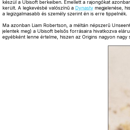
készül a Ubisoft berkeiben. Emellett a rajongókat azonban 
került. A legkevésbé valószínű a
Dynasty
megjelenése, hi
a legizgalmasabb és személy szerint én is erre tippelnék.
Ma azonban Liam Robertson, a méltán népszerű Unseen64
jelentek meg) a Ubisoft belsős forrásaira hivatkozva elár
egyébként lenne értelme, hiszen az Origins nagyon nagy s