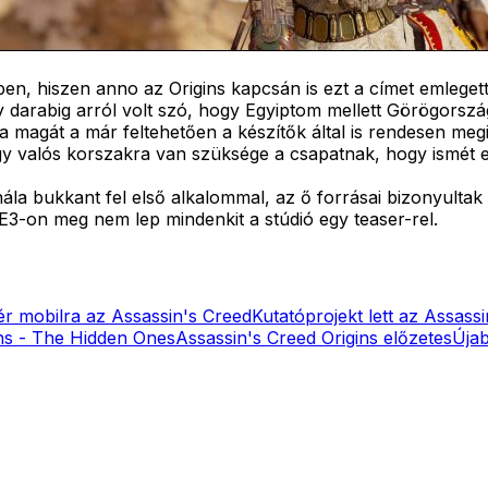
en, hiszen anno az Origins kapcsán is ezt a címet emlegett
 egy darabig arról volt szó, hogy Egyiptom mellett Görögorsz
adja magát a már feltehetően a készítők által is rendesen m
egy valós korszakra van szüksége a csapatnak, hogy ismét el
ála bukkant fel első alkalommal, az ő forrásai bizonyultak v
 E3-on meg nem lep mindenkit a stúdió egy teaser-rel.
ér mobilra az Assassin's Creed
Kutatóprojekt lett az Assassi
ins - The Hidden Ones
Assassin's Creed Origins előzetes
Újab