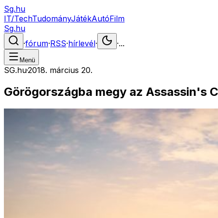
Sg.hu
IT/Tech
Tudomány
Játék
Autó
Film
Sg.hu
·
fórum
·
RSS
·
hírlevél
·
·
...
Menü
SG.hu
·
2018. március 20.
Görögországba megy az Assassin's C