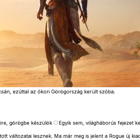
sán, ezúttal az ókori Görögország került szóba.
ire, görögbe készülök
Egyik sem, világháborús fejezet kel
tott változatai lesznek. Ma már meg is jelent a Rogue új kia