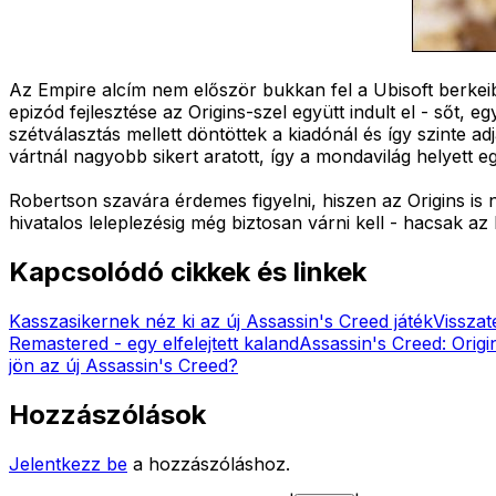
Az Empire alcím nem először bukkan fel a Ubisoft berkeib
epizód fejlesztése az Origins-szel együtt indult el - sőt,
szétválasztás mellett döntöttek a kiadónál és így szinte 
vártnál nagyobb sikert aratott, így a mondavilág helyett 
Robertson szavára érdemes figyelni, hiszen az Origins is n
hivatalos leleplezésig még biztosan várni kell - hacsak az
Kapcsolódó cikkek és linkek
Kasszasikernek néz ki az új Assassin's Creed játék
Visszat
Remastered - egy elfelejtett kaland
Assassin's Creed: Orig
jön az új Assassin's Creed?
Hozzászólások
Jelentkezz be
a hozzászóláshoz.